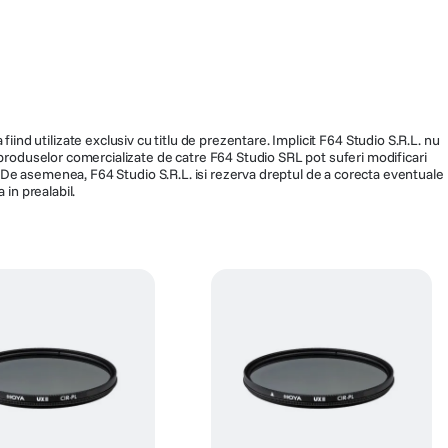
244
fiind utilizate exclusiv cu titlu de prezentare. Implicit F64 Studio S.R.L. nu
a produselor comercializate de catre F64 Studio SRL pot suferi modificari
ra. De asemenea, F64 Studio S.R.L. isi rezerva dreptul de a corecta eventuale
 in prealabil.