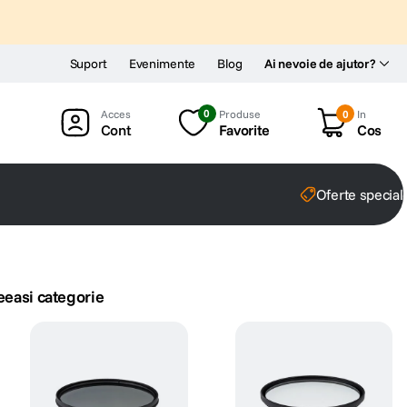
Suport
Evenimente
Blog
Ai nevoie de ajutor?
0
Produse
0
In
Cont
Favorite
Cos
Oferte special
eeasi categorie