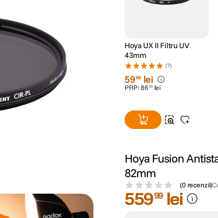
Hoya UX II Filtru UV
43mm
(7)
59
lei
99
PRP:
86
lei
00
Hoya Fusion Antistat
82mm
(
0 recenzii
)
C
559
lei
99