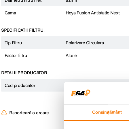
Diametru filtru filet
82mm
Gama
Hoya Fusion Antistatic Next
SPECIFICATII FILTRU:
Tip Filtru
Polarizare Circulara
Factor filtru
Altele
DETALII PRODUCATOR
Cod producator
82 FUSION ANTISTATIC PL CIR
Consimțământ
Raportează o eroare