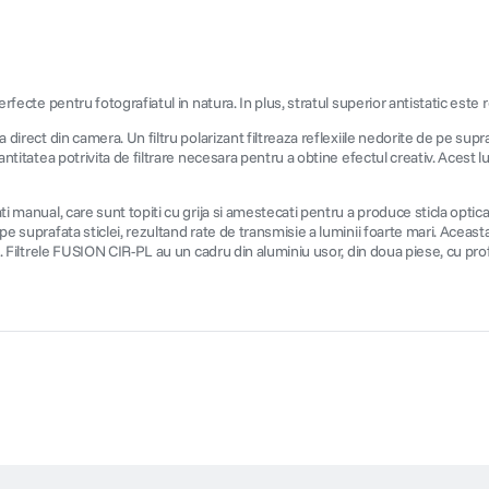
rfecte pentru fotografiatul in natura. In plus, stratul superior antistatic este r
 direct din camera. Un filtru polarizant filtreaza reflexiile nedorite de pe supra
cantitatea potrivita de filtrare necesara pentru a obtine efectul creativ. Acest 
ati manual, care sunt topiti cu grija si amestecati pentru a produce sticla opt
pe suprafata sticlei, rezultand rate de transmisie a luminii foarte mari. Aceasta
re. Filtrele FUSION CIR-PL au un cadru din aluminiu usor, din doua piese, cu prof