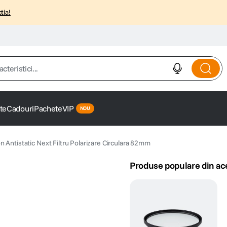
tia!
istici...
te
Cadouri
Pachete
VIP
 Antistatic Next Filtru Polarizare Circulara 82mm
Produse populare din ac