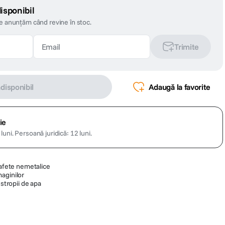
isponibil
te anunțăm când revine în stoc.
Trimite
ndisponibil
Adaugă la favorite
ie
luni.
Persoană juridică: 12 luni.
rafete nemetalice
aginilor
 stropii de apa