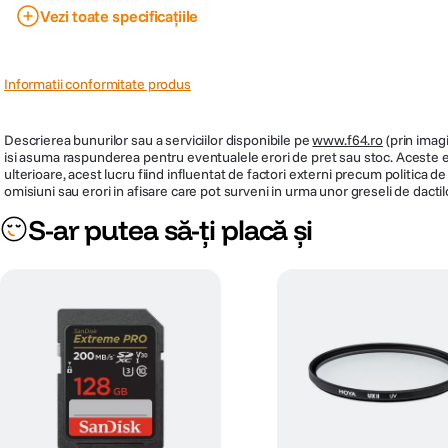
ANTISTATIC
Vezi toate specificațiile
PRP
349.990
Informatii conformitate produs
Descrierea bunurilor sau a serviciilor disponibile pe
www.f64.ro
(prin imagi
isi asuma raspunderea pentru eventualele erori de pret sau stoc. Aceste ero
ulterioare, acest lucru fiind influentat de factori externi precum politica 
omisiuni sau erori in afisare care pot surveni in urma unor greseli de dactil
S-ar putea să-ți placă și