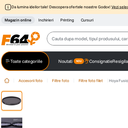
Da lumina ideilor tale! Descopera ofertele noastre Godox!
Vezi selec
Magazin online
Inchirieri
Printing
Cursuri
Cauta dupa model, tipul produsului, caracter
Top Cautari
Toate categoriile
Noutati
Consignatie
Resigila
canon g7x
1
.
Accesorii foto
Filtre foto
Filtre foto filet
Hoya Fusion
trepied
2
.
trepied telefon
3
.
peak design
4
.
canon sx740 hs
5
.