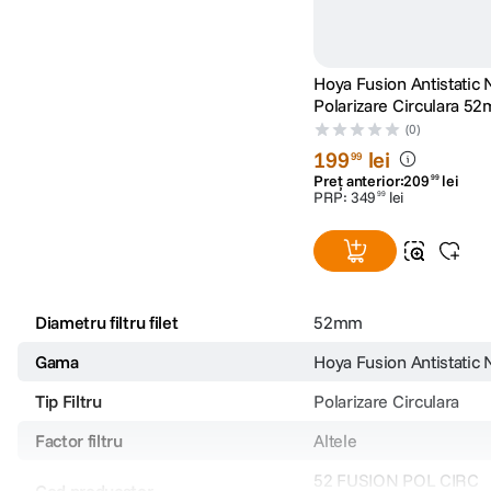
Hoya Fusion Antistatic N
Polarizare Circulara 5
(0)
199
lei
99
Preț anterior:
209
lei
99
PRP:
349
lei
99
Diametru filtru filet
52mm
Gama
Hoya Fusion Antistatic 
Tip Filtru
Polarizare Circulara
Factor filtru
Altele
52 FUSION POL CIRC
Cod producator