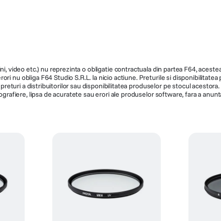
879.990
ni, video etc.) nu reprezinta o obligatie contractuala din partea F64, acestea 
ri nu obliga F64 Studio S.R.L. la nicio actiune. Preturile si disponibilitate
de preturi a distribuitorilor sau disponibilitatea produselor pe stocul acesto
ografiere, lipsa de acuratete sau erori ale produselor software, fara a anunta