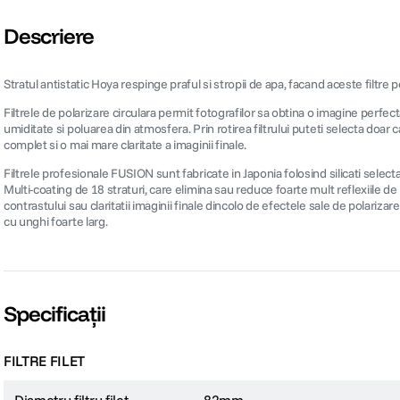
Descriere
Stratul antistatic Hoya respinge praful si stropii de apa, facand aceste filtre pe
Filtrele de polarizare circulara permit fotografilor sa obtina o imagine perfecta
umiditate si poluarea din atmosfera. Prin rotirea filtrului puteti selecta doar 
complet si o mai mare claritate a imaginii finale.
Filtrele profesionale FUSION sunt fabricate in Japonia folosind silicati select
Multi-coating de 18 straturi, care elimina sau reduce foarte mult reflexiile de 
contrastului sau claritatii imaginii finale dincolo de efectele sale de polariza
cu unghi foarte larg.
Specificații
FILTRE FILET