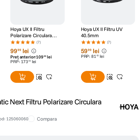
Hoya UX II Filtru
Hoya UX II Filtru UV
Polarizare Circulara
40.5mm
58mm
(7)
(7)
99
lei
59
lei
99
99
PRP:
81
lei
00
Preț anterior:
109
lei
99
PRP:
173
lei
00
ic Next Filtru Polarizare Circulara
Compara
od
:
125060060