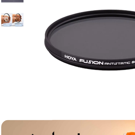
lavaliera
6
.
sony fx
7
.
card memorie
8
.
dji mic mini
9
.
dji osmo
10
.