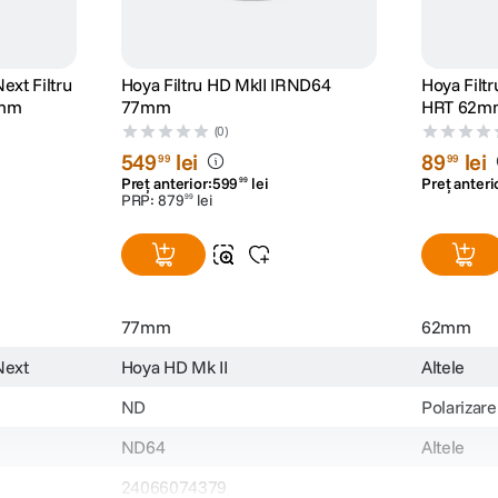
ext Filtru
Hoya Filtru HD MkII IRND64
Hoya Filtr
2mm
77mm
HRT 62m
(0)
549
lei
89
lei
99
99
Preț anterior:
599
lei
Preț anteri
99
PRP:
879
lei
99
77mm
62mm
Next
Hoya HD Mk II
Altele
ND
Polarizare
ND64
Altele
24066074379