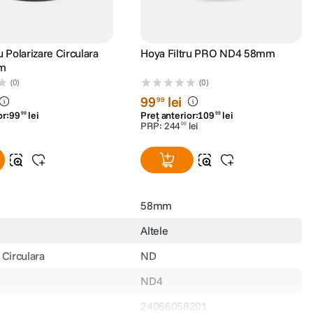
u Polarizare Circulara
Hoya Filtru PRO ND4 58mm
m
(0)
(0)
99
lei
99
or:
99
lei
Preț anterior:
109
lei
99
99
PRP:
244
lei
00
58mm
Altele
 Circulara
ND
ND4
24066058201