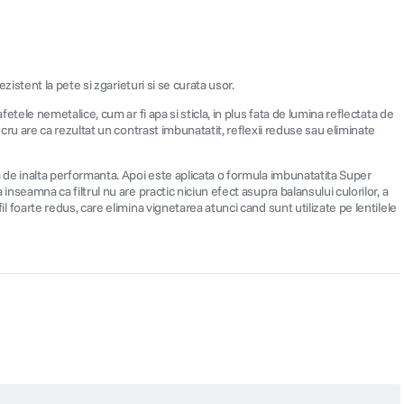
ezistent la pete si zgarieturi si se curata usor.
fetele nemetalice, cum ar fi apa si sticla, in plus fata de lumina reflectata de
lucru are ca rezultat un contrast imbunatatit, reflexii reduse sau eliminate
ica de inalta performanta. Apoi este aplicata o formula imbunatatita Super
 inseamna ca filtrul nu are practic niciun efect asupra balansului culorilor, a
il foarte redus, care elimina vignetarea atunci cand sunt utilizate pe lentilele