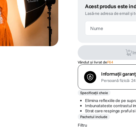
Acest produs este ind
Lasă-ne adresa de email și 
I
Vândut și livrat de
F64
Informații garanț
Persoană fizică: 24 
Specificații cheie
Elimina reflexiile de pe sup
Imbunatateste contrastul im
Strat care respinge praful si
Pachetul include
Filtru