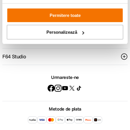
Comenzi si livrare
Permitere toate
Suport
Personalizează
Service si garantii
F64 Studio
Urmareste-ne
Metode de plata