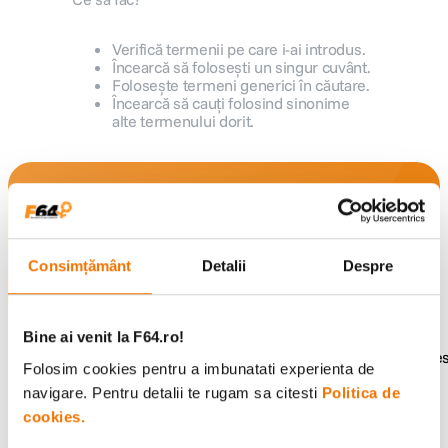
canon sx740 hs
5
.
Verifică termenii pe care i-ai introdus.
Încearcă să folosești un singur cuvânt.
Folosește termeni generici în căutare.
lavaliera
6
.
Încearcă să cauți folosind sinonime
alte termenului dorit.
sony fx
7
.
card memorie
8
.
Alatura-te comunitatii creatorilor
Descopera inspiratie, recomandari utile,
dji mic mini
9
.
ghiduri foto-video si oferte pregatite special
pentru tine.
Consimțământ
Detalii
Despre
dji osmo
10
.
Bine ai venit la F64.ro!
Consultanta
Livrare gratuita pe
Folosim cookies pentru a imbunatati experienta de
specializata
499lei
navigare. Pentru detalii te rugam sa citesti
Politica de
cookies.