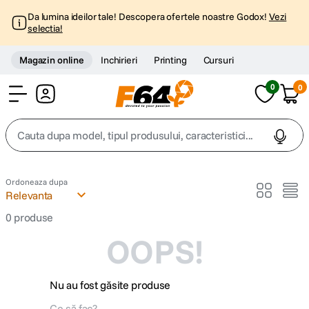
Da lumina ideilor tale! Descopera ofertele noastre Godox!
Vezi
selectia!
Magazin online
Inchirieri
Printing
Cursuri
0
0
Cont
Cauta dupa model, tipul produsului, caracteristici...
Top Cautari
Ordoneaza dupa
Relevanta
canon g7x
1
.
0
produse
OOPS!
trepied
2
.
trepied telefon
3
.
Nu au fost găsite produse
peak design
4
.
Ce să fac?