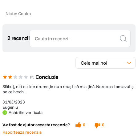
Niciun Contra
2 recenzii
Concluzie
2
Slăbuț, nici o zi de drumeție nu a reușit să m-a țină. Noroc ca l-am avut și
pe cel vechi.
31/03/2023
Eugeniu
Achizitie verificata
V-a fost de ajutor aceasta recenzie?
0
0
Raporteaza recenzia