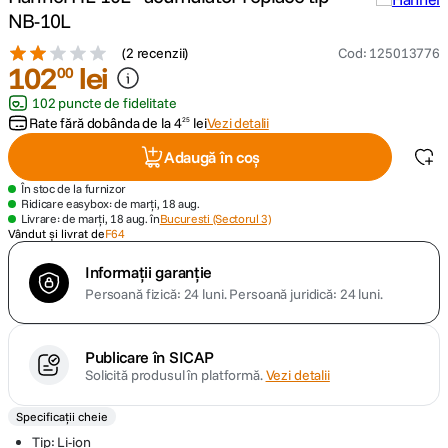
NB-10L
canon sx740 hs
5
.
(
2 recenzii
)
Cod
:
125013776
102
lei
00
lavaliera
6
.
102 puncte de fidelitate
Rate fără dobânda de la
4
lei
Vezi detalii
25
sony fx
7
.
Adaugă în coș
card memorie
8
.
În stoc de la furnizor
Ridicare easybox: de marți, 18 aug.
Livrare: de marți, 18 aug. în
Bucuresti (Sectorul 3)
dji mic mini
Vândut și livrat de
F64
9
.
Informații garanție
dji osmo
10
.
Persoană fizică: 24 luni.
Persoană juridică: 24 luni.
Publicare în SICAP
Solicită produsul în platformă.
Vezi detalii
Specificații cheie
Tip: Li-ion