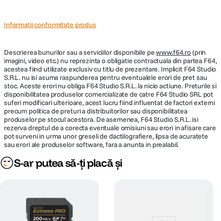
Informatii conformitate produs
Descrierea bunurilor sau a serviciilor disponibile pe
www.f64.ro
(prin
imagini, video etc.) nu reprezinta o obligatie contractuala din partea F64,
acestea fiind utilizate exclusiv cu titlu de prezentare. Implicit F64 Studio
S.R.L. nu isi asuma raspunderea pentru eventualele erori de pret sau
stoc. Aceste erori nu obliga F64 Studio S.R.L. la nicio actiune. Preturile si
disponibilitatea produselor comercializate de catre F64 Studio SRL pot
suferi modificari ulterioare, acest lucru fiind influentat de factori externi
precum politica de preturi a distribuitorilor sau disponibilitatea
produselor pe stocul acestora. De asemenea, F64 Studio S.R.L. isi
rezerva dreptul de a corecta eventuale omisiuni sau erori in afisare care
pot surveni in urma unor greseli de dactilografiere, lipsa de acuratete
sau erori ale produselor software, fara a anunta in prealabil.
S-ar putea să-ți placă și