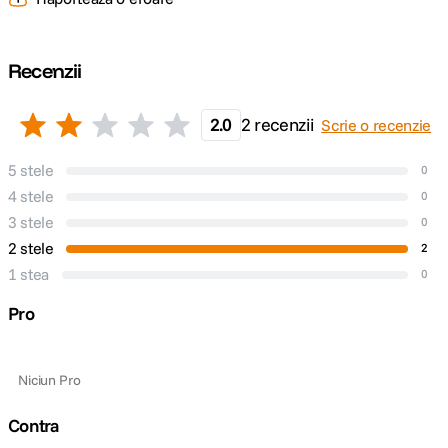
Model
-
Compatibil
Recenzii
DETALII PRODUCATOR
2.0
2 recenzii
Scrie o recenzie
Cod producator
1000 177.8
5 stele
0
4 stele
0
3 stele
0
2 stele
2
1 stea
0
Pro
Niciun Pro
Contra