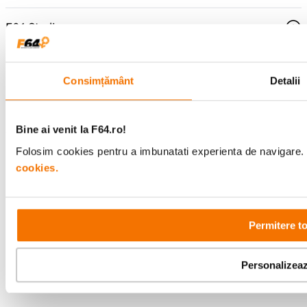
F64 Studio
Urmareste-ne
Consimțământ
Detalii
Bine ai venit la F64.ro!
Metode de plata
Folosim cookies pentru a imbunatati experienta de navigare. P
cookies.
Comenzi si suport
+40 21 270 0050
Permitere t
Program de lucru
09:00 - 21:00
Showroom
Personalizea
Bd-ul Unirii 64, Bucuresti