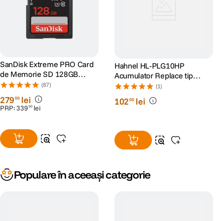
SanDisk Extreme PRO Card
Hahnel HL-PLG10HP
de Memorie SD 128GB
Acumulator Replace tip
SDXC UHS-I Class 10 U3 V30
Panasonic DMW-BLG10E
(87)
(1)
+ 2 Ani RescuePRO Deluxe
1000mAh
279
lei
00
102
lei
00
PRP:
339
lei
90
Populare în aceeași categorie