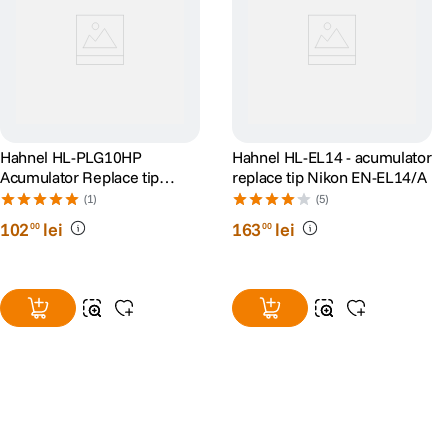
Hahnel HL-PLG10HP
Hahnel HL-EL14 - acumulator
Acumulator Replace tip
replace tip Nikon EN-EL14/A
Panasonic DMW-BLG10E
(1)
(5)
1000mAh
102
lei
163
lei
00
00