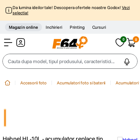
Da lumina ideilor tale! Descopera ofertele noastre Godox!
Vezi
selectia!
Magazin online
Inchirieri
Printing
Cursuri
0
0
Cont
Cauta dupa model, tipul produsului, caracteristici...
Top Cautari
Accesorii foto
Acumulatori foto si baterii
Acumulatori 
canon g7x
1
.
trepied
2
.
trepied telefon
3
.
Hahnel HL-10L - acumulator replace tip
peak design
4
.