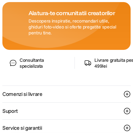
Alatura-te comunitatii creatorilor
Descopera inspiratie, recomandari utile,
ghiduri foto-video si oferte pregatite special
pentru tine.
Consultanta
Livrare gratuita pe
specializata
499lei
Comenzi si livrare
Suport
Service si garantii