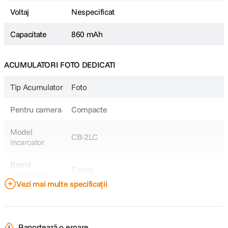
Voltaj
Nespecificat
Capacitate
860 mAh
ACUMULATORI FOTO DEDICATI
Tip Acumulator
Foto
Pentru camera
Compacte
Model
CB-2LC
incarcator
Brand
Canon
compatibil
Vezi mai multe specificații
Model
NB-10L
Acumulator
Raportează o eroare