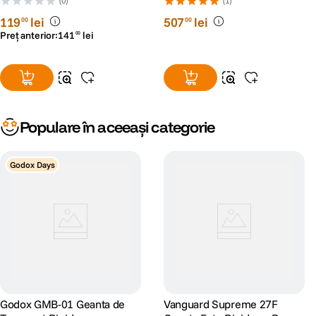
(0)
(1)
119
lei
507
lei
00
00
Preț anterior:
141
lei
00
Populare în aceeași categorie
Godox Days
Godox GMB-01 Geanta de
Vanguard Supreme 27F