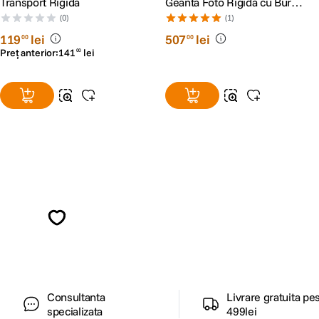
Transport Rigida
Geanta Foto Rigida cu Burete
Interior
(0)
(1)
119
lei
507
lei
00
00
Preț anterior:
141
lei
00
Alatura-te comunitatii creatorilor
Descopera inspiratie, recomandari utile,
ghiduri foto-video si oferte pregatite special
pentru tine.
Consultanta
Livrare gratuita pe
specializata
499lei