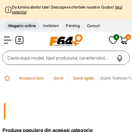
Da lumina ideilor tale! Descopera ofertele noastre Godox!
Vezi
selectia!
Magazin online
Inchirieri
Printing
Cursuri
0
0
Cont
Cauta dupa model, tipul produsului, caracteristici...
Top Cautari
Accesorii foto
Genti
Genti rigide
Gutek Toritoise T
canon g7x
1
.
trepied
2
.
trepied telefon
3
.
Produse populare din aceeasi categorie
peak design
4
.