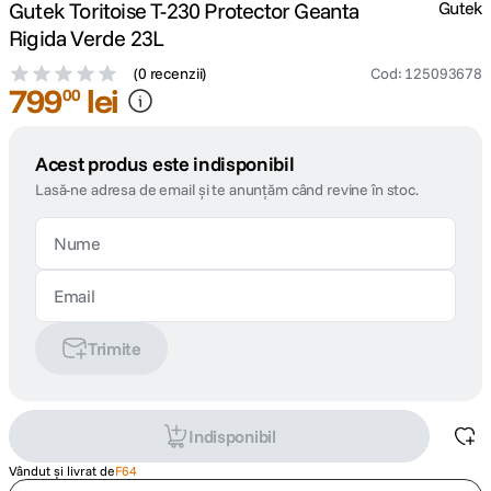
Gutek Toritoise T-230 Protector Geanta
Gutek
Rigida Verde 23L
(
0 recenzii
)
Cod
:
125093678
799
lei
00
Acest produs este indisponibil
Lasă-ne adresa de email și te anunțăm când revine în stoc.
Trimite
Indisponibil
Vândut și livrat de
F64