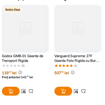
canon sx740 hs
Godox Days
5
.
lavaliera
6
.
sony fx
7
.
card memorie
8
.
dji mic mini
Godox GMB-01 Geanta de
9
.
Vanguard Supreme 27F
Transport Rigida
Geanta Foto Rigida cu Burete
Interior
dji osmo
(0)
(1)
10
.
119
lei
507
lei
00
00
Preț anterior:
141
lei
00