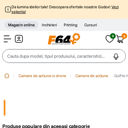
Da lumina ideilor tale! Descopera ofertele noastre Godox!
Vezi
selectia!
Magazin online
Inchirieri
Printing
Cursuri
0
0
Cont
Cauta dupa model, tipul produsului, caracteristici...
Top Cautari
Camere de actiune si drone
Camere de actiune
GoPro H
canon g7x
1
.
trepied
2
.
trepied telefon
3
.
Produse populare din aceeasi categorie
peak design
4
.