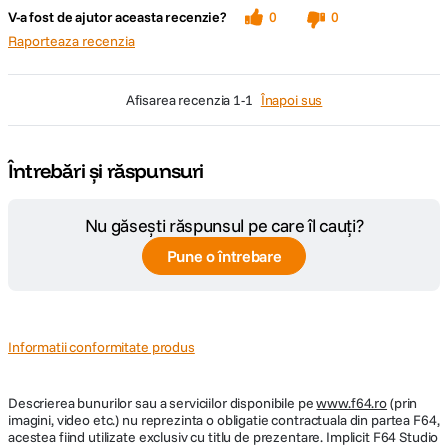
editare.
Suport
Card microSD
V-a fost de ajutor aceasta recenzie?
0
0
inregistrare
Raporteaza recenzia
GPS
Da
Specificatii
afisarea recenzia
1-1
Înapoi sus
Wi-Fi
Da
Caracteristici principale
Dimensiuni
6.2 x 3.2 x 4.5 cm
Întrebări și răspunsuri
Photo: 12MP (cu SuperPhoto)
Greutate
117 g
Nu găsești răspunsul pe care îl cauți?
Video: 4K60
Pune o întrebare
Baterie: Acumulator Li-ion 1220mAh detasabil, reincarcabil
AUDIO:
Waterproof: Pana la 10m
Microfon
Da
Touch-Screen 2'': Da
incorporat
Informatii conformitate produs
Stabilizare video: HyperSmooth
Difuzor
Da
Control vocal: Da
incorporat
Descrierea bunurilor sau a serviciilor disponibile pe
www.f64.ro
(prin
Activare la comanda vocala: Da
imagini, video etc.) nu reprezinta o obligatie contractuala din partea F64,
Intrare microfon
Da
acestea fiind utilizate exclusiv cu titlu de prezentare. Implicit F64 Studio