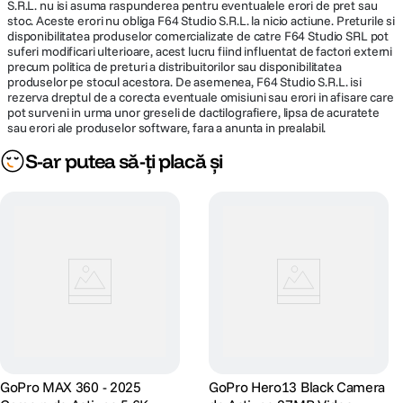
Transfer automat de fisiere catre smartphone: Da
S.R.L. nu isi asuma raspunderea pentru eventualele erori de pret sau
stoc. Aceste erori nu obliga F64 Studio S.R.L. la nicio actiune. Preturile si
Format audio
WAV
Video Time Lapse: Da
disponibilitatea produselor comercializate de catre F64 Studio SRL pot
suferi modificari ulterioare, acest lucru fiind influentat de factori externi
Video Slo-Mo: Da, 8x
precum politica de preturi a distribuitorilor sau disponibilitatea
ALIMENTARE:
produselor pe stocul acestora. De asemenea, F64 Studio S.R.L. isi
Live Streaming: Da
rezerva dreptul de a corecta eventuale omisiuni sau erori in afisare care
pot surveni in urma unor greseli de dactilografiere, lipsa de acuratete
SuperPhoto: Da
Acumulator reincarcabil Li-Ion 3.85 VDC
sau erori ale produselor software, fara a anunta in prealabil.
Alimentare
1220mAH
Video TimeWarp: Da
S-ar putea să-ți placă și
GP1 Chip: Da
Modalitate
USB
incarcare
GPS: Da
QuikStories: Da
Advanced Metadata: Da
Protune: Da
Compatibilitate Karma: Da
Audio
GoPro MAX 360 - 2025
GoPro Hero13 Black Camera