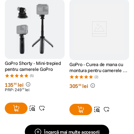
GoPro Shorty - Mini-trepied
GoPro - Curea de mana cu
pentru camerele GoPro
montura pentru camerele de
(5)
actiune
(2)
135
lei
90
305
lei
00
PRP:
249
lei
90
Încarcă mai multe accesorii