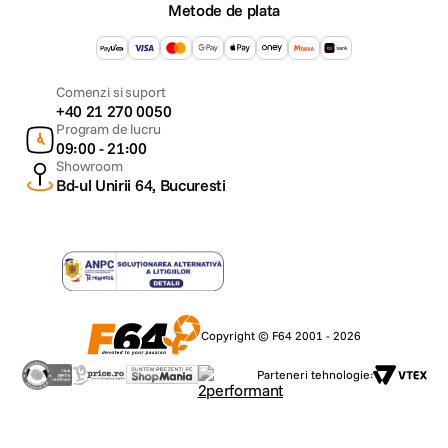
Metode de plata
Looping: Da
Time Lapse Photo: Da
Time Lapse Video: Da
Comenzi si suport
+40 21 270 0050
TimeWarp Video: Da
Program de lucru
09:00 - 21:00
Night LapsePhoto: Da
Showroom
Bd-ul Unirii 64, Bucuresti
Slo-Mo: 8x
Photo Timer: Da
Short Clips: Da
Orientare verticala (portret): Da
Copyright © F64 2001 - 2026
Design si dimensiuni
Parteneri tehnologie:
Dimensiuni: 62.3 W x 44.9 H x 33 D (mm)
Greutate: 116g