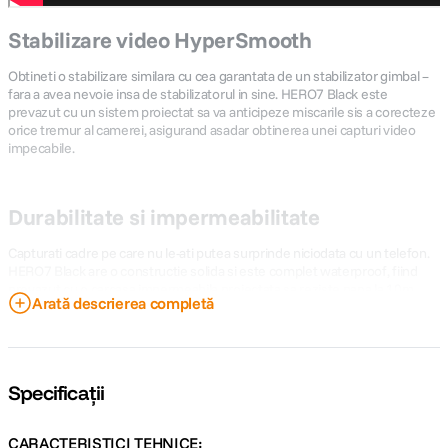
Stabilizare video HyperSmooth
Obtineti o stabilizare similara cu cea garantata de un stabilizator gimbal –
fara a avea nevoie insa de stabilizatorul in sine. HERO7 Black este
prevazut cu un sistem proiectat sa va anticipeze miscarile sis a corecteze
orice tremur al camerei, asigurand asadar obtinerea unei capturi video
impecabile.
Durabilitate si impermeabilitate
Capturati cadre pe care nu le-ati putea surprinde niciodata cu un telefon.
HERO7 Black are o constructie solida si este complet waterproof, fiind
prevazut cu o carcasa impermeabila proiectata sa reziste pana la 10m
Arată descrierea completă
adancime.
Comanda vocala
Specificații
Camera dumneavoastra de actiune HERO7 Black poate fi utilizata
complet hands-free, permitandu-va sa o controlati doar cu ajutorul vocii,
CARACTERISTICI TEHNICE: