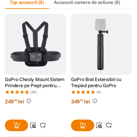
Top accesorii
(
8
)
Accesorii camere de actiune
(
8
)
GoPro Chesty Mount Sistem
GoPro Brat Extensibil cu
Prindere pe Piept pentru
Trepied pentru GoPro
Camerele Video GoPro
(16)
(4)
249
lei
349
lei
99
90