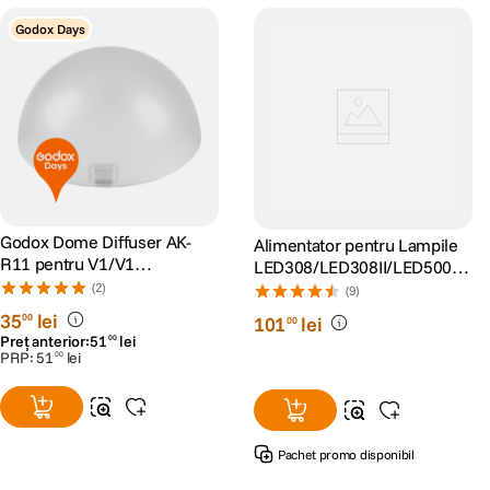
Godox Days
Godox Dome Diffuser AK-
Alimentator pentru Lampile
R11 pentru V1/V1
LED308/LED308II/LED500L
Pro/AD100
R/LEDP260C
(2)
(9)
Pro/AD200/AD200 Pro
35
lei
00
101
lei
00
Preț anterior:
51
lei
00
PRP:
51
lei
00
Pachet promo disponibil