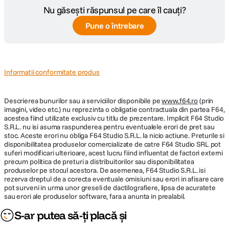
Nu găsești răspunsul pe care îl cauți?
Pune o întrebare
Informatii conformitate produs
Descrierea bunurilor sau a serviciilor disponibile pe
www.f64.ro
(prin
imagini, video etc.) nu reprezinta o obligatie contractuala din partea F64,
acestea fiind utilizate exclusiv cu titlu de prezentare. Implicit F64 Studio
S.R.L. nu isi asuma raspunderea pentru eventualele erori de pret sau
stoc. Aceste erori nu obliga F64 Studio S.R.L. la nicio actiune. Preturile si
disponibilitatea produselor comercializate de catre F64 Studio SRL pot
suferi modificari ulterioare, acest lucru fiind influentat de factori externi
precum politica de preturi a distribuitorilor sau disponibilitatea
produselor pe stocul acestora. De asemenea, F64 Studio S.R.L. isi
rezerva dreptul de a corecta eventuale omisiuni sau erori in afisare care
pot surveni in urma unor greseli de dactilografiere, lipsa de acuratete
sau erori ale produselor software, fara a anunta in prealabil.
S-ar putea să-ți placă și