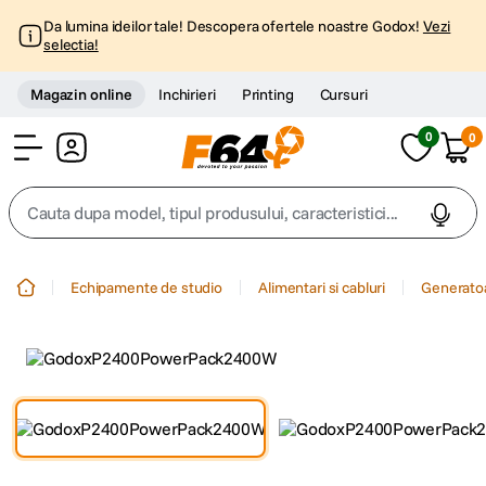
Da lumina ideilor tale! Descopera ofertele noastre Godox!
Vezi
selectia!
Magazin online
Inchirieri
Printing
Cursuri
0
0
Cont
Cauta dupa model, tipul produsului, caracteristici...
Top Cautari
Echipamente de studio
Alimentari si cabluri
Generato
canon g7x
1
.
trepied
2
.
trepied telefon
3
.
peak design
4
.