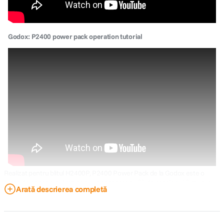
Godox: P2400 power pack operation tutorial
Realizat pentru blitul H2400P, P2400 Power Pack de la Godox este o
sursa de energie puternica cu un receptor cu 32 de canale si 16 grupuri
Arată descrierea completă
care permite declansarea cu un emitator optional la distante de pana la
304m. Pachetul are o reciclare foarte rapida la putere maxima de 0,7
secunde si o durata de blit foarte rapida de 1/17.800 de secunde (t0.1)
pentru fotografierea in stop-action a unor elemente precum stropi de