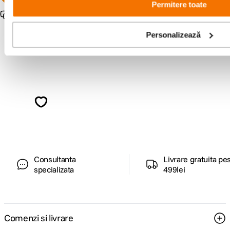
Permitere toate
Pachet promo disponibil
Personalizează
Alatura-te comunitatii creatorilor
Descopera inspiratie, recomandari utile,
ghiduri foto-video si oferte pregatite special
pentru tine.
Consultanta
Livrare gratuita pe
specializata
499lei
Comenzi si livrare