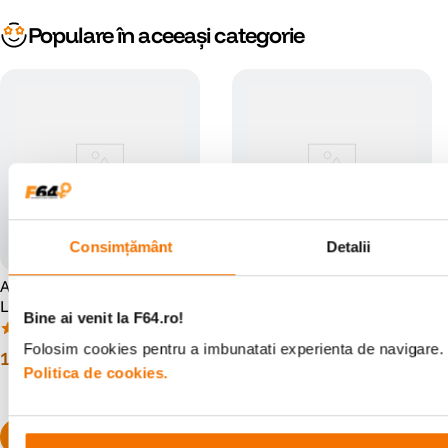
Populare în aceeași categorie
Consimțământ
Detalii
Alimentator pentru Lampile
Godox AK-B02 Maner cu
LED308/LED308II/LED500L
Suport Acumulator V-Mount
Bine ai venit la F64.ro!
R/LEDP260C
pentru ML60II
(9)
(0)
Folosim cookies pentru a imbunatati experienta de navigare. P
101
lei
202
lei
00
00
Politica de cookies.