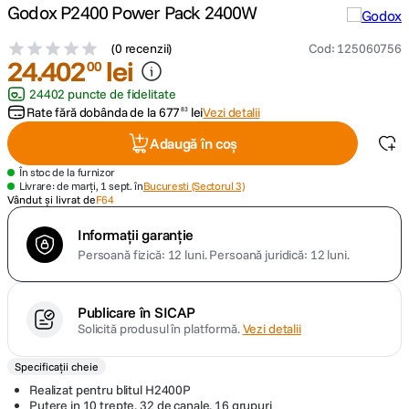
Godox P2400 Power Pack 2400W
canon sx740 hs
5
.
(
0 recenzii
)
Cod
:
125060756
24
.
402
lei
00
lavaliera
6
.
24402 puncte de fidelitate
Rate fără dobânda de la
677
lei
Vezi detalii
83
card memorie
7
.
Adaugă în coș
ulanzi
8
.
În stoc de la furnizor
Livrare: de marți, 1 sept. în
Bucuresti (Sectorul 3)
Vândut și livrat de
F64
insta 360
9
.
Informații garanție
Persoană fizică: 12 luni.
Persoană juridică: 12 luni.
godox
10
.
Publicare în SICAP
Solicită produsul în platformă.
Vezi detalii
Specificații cheie
Realizat pentru blitul H2400P
Putere in 10 trepte, 32 de canale, 16 grupuri