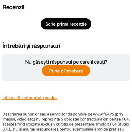
CARACTERISTICI GENERALE:
Recenzii
Alimentare
Acumulator Dedicat
Scrie prima recenzie
DETALII PRODUCATOR
Cod producator
D204261
Întrebări și răspunsuri
Nu găsești răspunsul pe care îl cauți?
Pune o întrebare
Informatii conformitate produs
Descrierea bunurilor sau a serviciilor disponibile pe
www.f64.ro
(prin
imagini, video etc.) nu reprezinta o obligatie contractuala din partea F64,
acestea fiind utilizate exclusiv cu titlu de prezentare. Implicit F64 Studio
S.R.L. nu isi asuma raspunderea pentru eventualele erori de pret sau