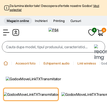
Da lumina ideilor tale! Descopera ofertele noastre Godox!
Vezi
selectia!
Magazin online
Inchirieri
Printing
Cursuri
0
0
Cont
Cauta dupa model, tipul produsului, caracteristici...
Top Cautari
Accesorii foto
Echipament audio
Linii wireless
God
canon g7x
1
.
trepied
2
.
trepied telefon
3
.
peak design
4
.