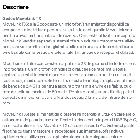
Descriere
lavaliera
5
.
Godox MoveLink TX
MoveLink TX de la Godox este un microfon/transmitator disponibil ca
canon sx740 hs
6
.
componenta individuala pentru a va extinde configuratia MoveLink sau
pentru a avea un transmitator de rezerva. Cand este utilizat cu receptorul
MoveLink (vandut separat), sistemul ofera o solutie ultracompacta, all-in-
card memorie
7
.
one, care va permite sa inregistrati audio de la una sau doua microfoane
wireless ale camerei sau ale telefonului (in functie de receptorul utilizat).
sony fx
8
.
Micul transmitator cantareste mai putin de 28 de grame si include o clema
incorporata si un microfon omnidirectional, ceea ce face mai usoara
dji mic mini
9
.
agatarea acestui transmitator de un rever sau camasa pentru un sunet
fara fir, real, rapid si usor. Sistemul foloseste tehnologia digitala in latimea
de banda de 2,4 GHz pentru a asigura o transmisie wireless fiabila, cu o
dji osmo pocket 4
10
.
raza de actiune maxima de 50 metrii Pentru o configurare diferita, puteti
conecta un microfon lavaliera (vandut separat) la mufa de intrare de 3,5
mm.
MoveLink TX este alimentat de o baterie reincarcabila Litiu-ion care are o
autonomie de pana la sase ore. Poate fi reincarcat prin portul USB Type-C,
care poate alimenta si MoveLink TX daca are acces la AC. Sistemul poate
fi extins cu transmitatoare si receptoare suplimentare, oferindu-va
optiunea de a utiliza pana la opt microfoane intr-o singura sesiune.