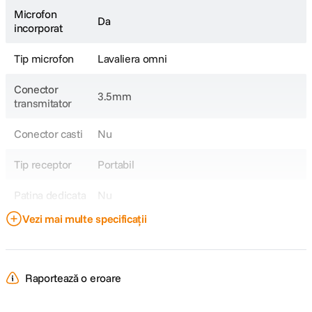
Microfon
Da
incorporat
Tip microfon
Lavaliera omni
Conector
3.5mm
transmitator
Conector casti
Nu
Tip receptor
Portabil
Patina dedicata
Nu
Vezi mai multe specificații
Banda
VHF
comunicare
Tip transmitator
Clip-on
Raportează o eroare