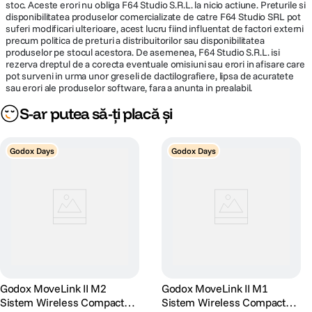
stoc. Aceste erori nu obliga F64 Studio S.R.L. la nicio actiune. Preturile si
disponibilitatea produselor comercializate de catre F64 Studio SRL pot
suferi modificari ulterioare, acest lucru fiind influentat de factori externi
precum politica de preturi a distribuitorilor sau disponibilitatea
produselor pe stocul acestora. De asemenea, F64 Studio S.R.L. isi
rezerva dreptul de a corecta eventuale omisiuni sau erori in afisare care
pot surveni in urma unor greseli de dactilografiere, lipsa de acuratete
sau erori ale produselor software, fara a anunta in prealabil.
S-ar putea să-ți placă și
Godox Days
Godox Days
Godox MoveLink II M2
Godox MoveLink II M1
Sistem Wireless Compact
Sistem Wireless Compact