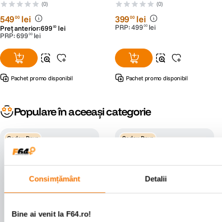
Negru
Negru
(0)
(0)
549
lei
399
lei
00
00
PRP:
499
lei
00
Preț anterior:
699
lei
00
PRP:
699
lei
00
Pachet promo disponibil
Pachet promo disponibil
Populare în aceeași categorie
Godox Days
Godox Days
Consimțământ
Detalii
Bine ai venit la F64.ro!