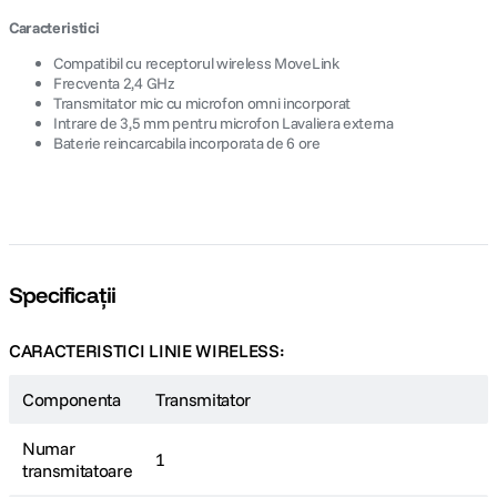
Caracteristici
Compatibil cu receptorul wireless MoveLink
Frecventa 2,4 GHz
Transmitator mic cu microfon omni incorporat
Intrare de 3,5 mm pentru microfon Lavaliera externa
Baterie reincarcabila incorporata de 6 ore
Specificații
CARACTERISTICI LINIE WIRELESS:
Componenta
Transmitator
Numar
1
transmitatoare