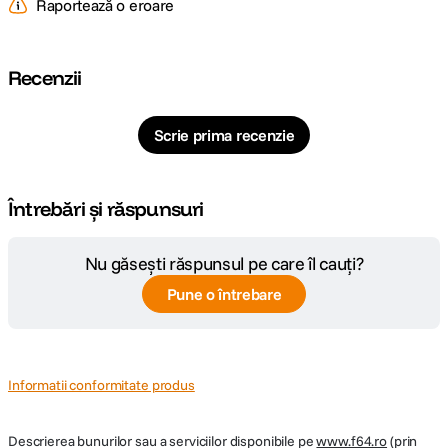
Raportează o eroare
Cod producator
1018741707 D295141
Recenzii
Scrie prima recenzie
Întrebări și răspunsuri
Nu găsești răspunsul pe care îl cauți?
Pune o întrebare
Informatii conformitate produs
Descrierea bunurilor sau a serviciilor disponibile pe
www.f64.ro
(prin