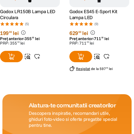
Godox LR150B Lampa LED
Godox ES45 E-Sport Kit
Circulara
Lampa LED
(5)
(9)
199
lei
629
lei
00
00
Preț anterior:
355
lei
Preț anterior:
711
lei
00
00
PRP:
355
lei
PRP:
711
lei
00
00
Resigilat
de la
597
lei
55
Alatura-te comunitatii creatorilor
Descopera inspiratie, recomandari utile,
ghiduri foto-video si oferte pregatite special
pentru tine.