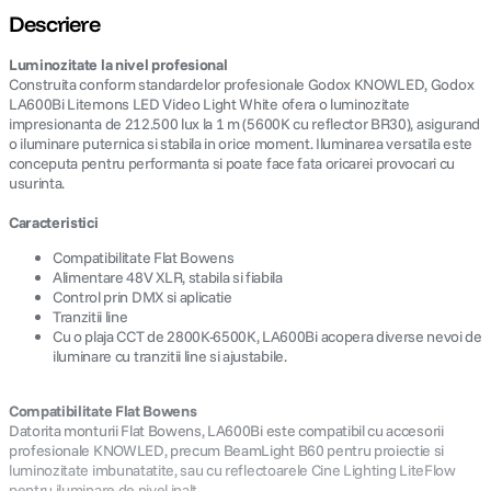
Descriere
lavaliera
5
.
Luminozitate la nivel profesional
Construita conform standardelor profesionale Godox KNOWLED, Godox
canon sx740 hs
6
.
LA600Bi Litemons LED Video Light White ofera o luminozitate
impresionanta de 212.500 lux la 1 m (5600K cu reflector BR30), asigurand
o iluminare puternica si stabila in orice moment. Iluminarea versatila este
card memorie
7
.
conceputa pentru performanta si poate face fata oricarei provocari cu
usurinta.
sony fx
8
.
Caracteristici
dji mic mini
Compatibilitate Flat Bowens
9
.
Alimentare 48V XLR, stabila si fiabila
Control prin DMX si aplicatie
dji osmo pocket 4
10
.
Tranzitii line
Cu o plaja CCT de 2800K-6500K, LA600Bi acopera diverse nevoi de
iluminare cu tranzitii line si ajustabile.
Compatibilitate Flat Bowens
Datorita monturii Flat Bowens, LA600Bi este compatibil cu accesorii
profesionale KNOWLED, precum BeamLight B60 pentru proiectie si
luminozitate imbunatatite, sau cu reflectoarele Cine Lighting LiteFlow
pentru iluminare de nivel inalt.