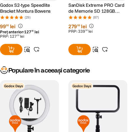
Godox S2-type Speedlite
SanDisk Extreme PRO Card
Bracket Montura Bowens
de Memorie SD 128GB
SDXC UHS-I Class 10 U3 V30
(29)
(87)
+ 2 Ani RescuePRO Deluxe
99
lei
279
lei
00
00
PRP:
339
lei
90
Preț anterior:
127
lei
00
PRP:
127
lei
00
Populare în aceeași categorie
Godox Days
Godox Days