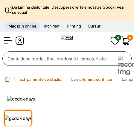
Da lumina ideilor tale! Descopera ofertele noastre Godox!
Vezi
selectia!
Magazin online
Inchirieri
Printing
Cursuri
0
0
Cont
Cauta dupa model, tipul produsului, caracteristici...
Top Cautari
Echipamente de studio
Lampi lumina continua
Lampi 
canon g7x
1
.
trepied
2
.
trepied telefon
3
.
peak design
4
.