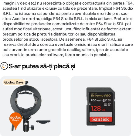
imagini, video etc.) nu reprezinta o obligatie contractuala din partea F64,
acestea fiind utilizate exclusiv cu titlu de prezentare. Implicit F64 Studio
S.R.L. nu isi asuma raspunderea pentru eventualele erori de pret sau
stoc. Aceste erori nu obliga F64 Studio S.R.L. la nicio actiune. Preturile si
disponibilitatea produselor comercializate de catre F64 Studio SRL pot
suferi modificari ulterioare, acest lucru fiind influentat de factori externi
precum politica de preturi a distribuitorilor sau disponibilitatea
produselor pe stocul acestora. De asemenea, F64 Studio S.R.L. isi
rezerva dreptul de a corecta eventuale omisiuni sau erori in afisare care
pot surveni in urma unor greseli de dactilografiere, lipsa de acuratete
sau erori ale produselor software, fara a anunta in prealabil.
S-ar putea să-ți placă și
Godox Days