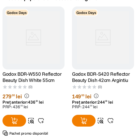
canon sx740 hs
Godox Days
Godox Days
5
.
lavaliera
6
.
card memorie
7
.
dji mic mini
8
.
dji osmo
Godox BDR-W550 Reflector
9
.
Godox BDR-S420 Reflector
Beauty Dish White 55cm
Beauty Dish 42cm Argintiu
insta 360
(0)
(0)
10
.
279
lei
149
lei
00
00
Preț anterior:
436
lei
Preț anterior:
244
lei
00
00
PRP:
436
lei
PRP:
244
lei
00
00
Pachet promo disponibil