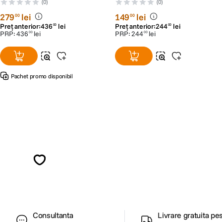
(0)
(0)
279
lei
149
lei
00
00
Preț anterior:
436
lei
Preț anterior:
244
lei
00
00
PRP:
436
lei
PRP:
244
lei
00
00
Pachet promo disponibil
Alatura-te comunitatii creatorilor
Descopera inspiratie, recomandari utile,
ghiduri foto-video si oferte pregatite special
pentru tine.
Consultanta
Livrare gratuita pe