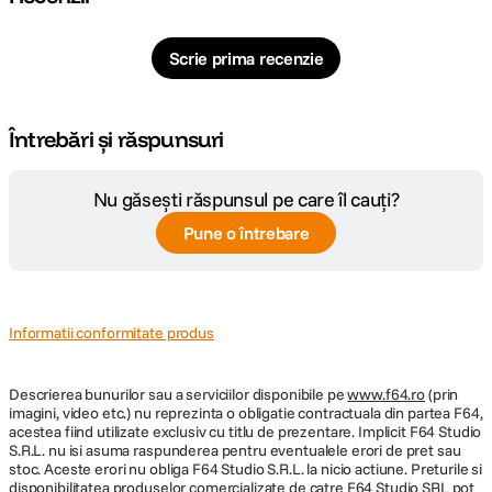
Scrie prima recenzie
Întrebări și răspunsuri
Nu găsești răspunsul pe care îl cauți?
Pune o întrebare
Informatii conformitate produs
Descrierea bunurilor sau a serviciilor disponibile pe
www.f64.ro
(prin
imagini, video etc.) nu reprezinta o obligatie contractuala din partea F64,
acestea fiind utilizate exclusiv cu titlu de prezentare. Implicit F64 Studio
S.R.L. nu isi asuma raspunderea pentru eventualele erori de pret sau
stoc. Aceste erori nu obliga F64 Studio S.R.L. la nicio actiune. Preturile si
disponibilitatea produselor comercializate de catre F64 Studio SRL pot