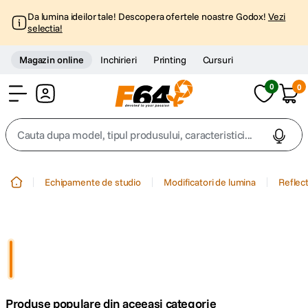
Da lumina ideilor tale! Descopera ofertele noastre Godox!
Vezi
selectia!
Magazin online
Inchirieri
Printing
Cursuri
0
0
Cont
Cauta dupa model, tipul produsului, caracteristici...
Top Cautari
Echipamente de studio
Modificatori de lumina
Reflec
canon g7x
1
.
trepied
2
.
trepied telefon
3
.
Produse populare din aceeasi categorie
peak design
4
.