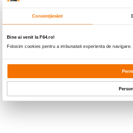
Consimțământ
Bine ai venit la F64.ro!
Folosim cookies pentru a imbunatati experienta de navigare. P
Permi
Person