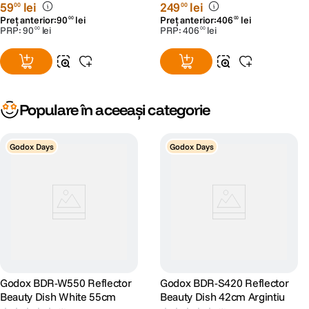
59
lei
249
lei
00
00
Preț anterior:
90
lei
Preț anterior:
406
lei
00
00
PRP:
90
lei
PRP:
406
lei
00
00
Populare în aceeași categorie
Godox Days
Godox Days
Godox BDR-W550 Reflector
Godox BDR-S420 Reflector
Beauty Dish White 55cm
Beauty Dish 42cm Argintiu