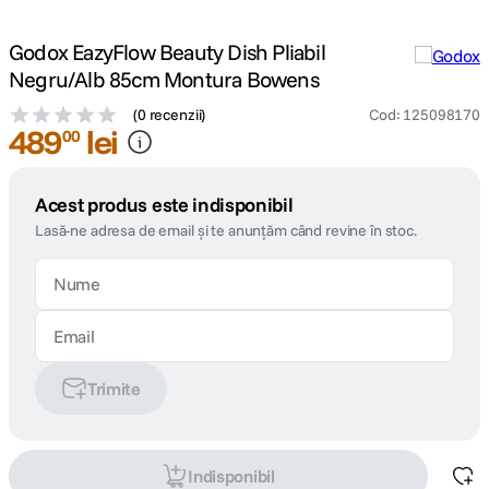
Godox EazyFlow Beauty Dish Pliabil
Negru/Alb 85cm Montura Bowens
(
0 recenzii
)
Cod
:
125098170
489
lei
00
Acest produs este indisponibil
Lasă-ne adresa de email și te anunțăm când revine în stoc.
Trimite
Indisponibil