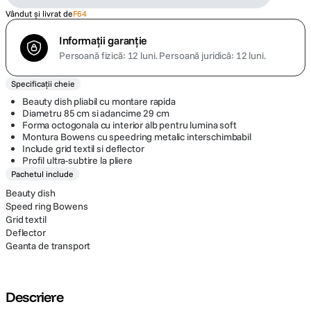
Vândut și livrat de
F64
Informații garanție
Persoană fizică: 12 luni.
Persoană juridică: 12 luni.
Specificații cheie
Beauty dish pliabil cu montare rapida
Diametru 85 cm si adancime 29 cm
Forma octogonala cu interior alb pentru lumina soft
Montura Bowens cu speedring metalic interschimbabil
Include grid textil si deflector
Profil ultra-subtire la pliere
Pachetul include
Beauty dish
Speed ring Bowens
Grid textil
Deflector
Geanta de transport
Descriere