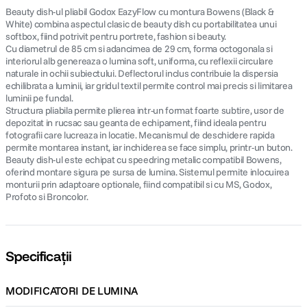
Beauty dish-ul pliabil Godox EazyFlow cu montura Bowens (Black &
White) combina aspectul clasic de beauty dish cu portabilitatea unui
softbox, fiind potrivit pentru portrete, fashion si beauty.
Cu diametrul de 85 cm si adancimea de 29 cm, forma octogonala si
interiorul alb genereaza o lumina soft, uniforma, cu reflexii circulare
naturale in ochii subiectului. Deflectorul inclus contribuie la dispersia
echilibrata a luminii, iar gridul textil permite control mai precis si limitarea
luminii pe fundal.
Structura pliabila permite plierea intr-un format foarte subtire, usor de
depozitat in rucsac sau geanta de echipament, fiind ideala pentru
fotografii care lucreaza in locatie. Mecanismul de deschidere rapida
permite montarea instant, iar inchiderea se face simplu, printr-un buton.
Beauty dish-ul este echipat cu speedring metalic compatibil Bowens,
oferind montare sigura pe sursa de lumina. Sistemul permite inlocuirea
monturii prin adaptoare optionale, fiind compatibil si cu MS, Godox,
Profoto si Broncolor.
Specificații
MODIFICATORI DE LUMINA