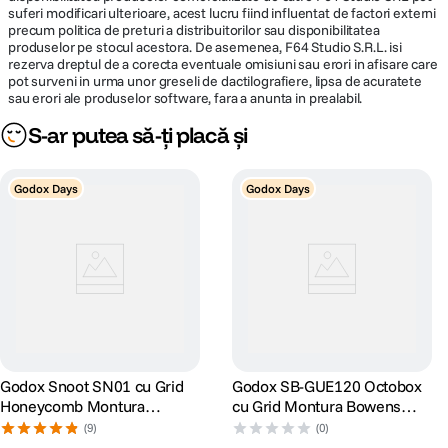
suferi modificari ulterioare, acest lucru fiind influentat de factori externi
precum politica de preturi a distribuitorilor sau disponibilitatea
produselor pe stocul acestora. De asemenea, F64 Studio S.R.L. isi
rezerva dreptul de a corecta eventuale omisiuni sau erori in afisare care
pot surveni in urma unor greseli de dactilografiere, lipsa de acuratete
sau erori ale produselor software, fara a anunta in prealabil.
S-ar putea să-ți placă și
Godox Days
Godox Days
Godox Snoot SN01 cu Grid
Godox SB-GUE120 Octobox
Honeycomb Montura
cu Grid Montura Bowens
Bowens S
120cm
(9)
(0)