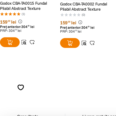
Godox CBA-TA0015 Fundal
Godox CBA-TA0002 Fundal
Pliabil Abstract Texture
Pliabil Abstract Texture
(1)
(0)
159
lei
00
159
lei
00
Preț anterior:
304
lei
00
Preț anterior:
304
lei
00
PRP:
304
lei
00
PRP:
304
lei
00
Alatura-te comunitatii creatorilor
Descopera inspiratie, recomandari utile,
ghiduri foto-video si oferte pregatite special
pentru tine.