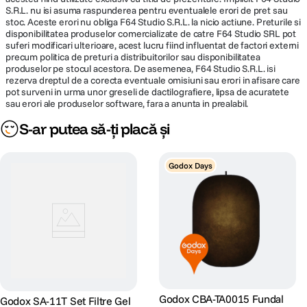
S.R.L. nu isi asuma raspunderea pentru eventualele erori de pret sau
stoc. Aceste erori nu obliga F64 Studio S.R.L. la nicio actiune. Preturile si
disponibilitatea produselor comercializate de catre F64 Studio SRL pot
suferi modificari ulterioare, acest lucru fiind influentat de factori externi
precum politica de preturi a distribuitorilor sau disponibilitatea
produselor pe stocul acestora. De asemenea, F64 Studio S.R.L. isi
rezerva dreptul de a corecta eventuale omisiuni sau erori in afisare care
pot surveni in urma unor greseli de dactilografiere, lipsa de acuratete
sau erori ale produselor software, fara a anunta in prealabil.
S-ar putea să-ți placă și
Godox Days
Godox CBA-TA0015 Fundal
Godox SA-11T Set Filtre Gel