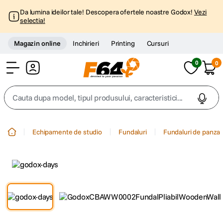
Da lumina ideilor tale! Descopera ofertele noastre Godox!
Vezi
selectia!
Magazin online
Inchirieri
Printing
Cursuri
0
0
Cont
Cauta dupa model, tipul produsului, caracteristici...
Top Cautari
Echipamente de studio
Fundaluri
Fundaluri de panza
canon g7x
1
.
trepied
2
.
trepied telefon
3
.
peak design
4
.