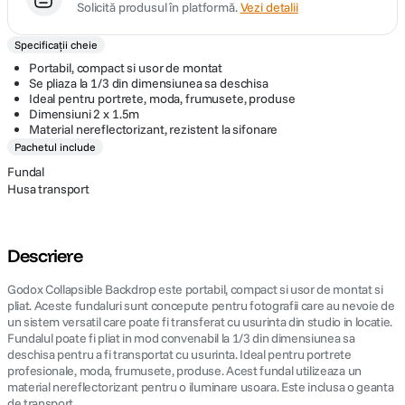
Solicită produsul în platformă.
Vezi detalii
Specificații cheie
Portabil, compact si usor de montat
Se pliaza la 1/3 din dimensiunea sa deschisa
Ideal pentru portrete, moda, frumusete, produse
Dimensiuni 2 x 1.5m
Material nereflectorizant, rezistent la sifonare
Pachetul include
Fundal
Husa transport
Descriere
Godox Collapsible Backdrop este portabil, compact si usor de montat si
pliat. Aceste fundaluri sunt concepute pentru fotografii care au nevoie de
un sistem versatil care poate fi transferat cu usurinta din studio in locatie.
Fundalul poate fi pliat in mod convenabil la 1/3 din dimensiunea sa
deschisa pentru a fi transportat cu usurinta. Ideal pentru portrete
profesionale, moda, frumusete, produse. Acest fundal utilizeaza un
material nereflectorizant pentru o iluminare usoara. Este inclusa o geanta
de transport.