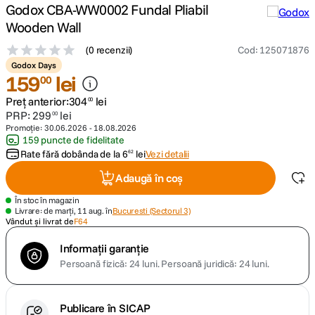
Godox CBA-WW0002 Fundal Pliabil
Wooden Wall
canon sx740 hs
5
.
(
0 recenzii
)
Cod
:
125071876
lavaliera
6
.
Godox Days
159
lei
00
card memorie
7
.
Preț anterior:
304
lei
00
PRP:
299
lei
00
Promoție:
30.06.2026
-
18.08.2026
ulanzi
8
.
159 puncte de fidelitate
Rate fără dobânda de la
6
lei
Vezi detalii
62
insta 360
9
.
Adaugă în coș
godox
10
.
În stoc în magazin
Livrare: de marți, 11 aug. în
Bucuresti (Sectorul 3)
Vândut și livrat de
F64
Informații garanție
Persoană fizică: 24 luni.
Persoană juridică: 24 luni.
Publicare în SICAP