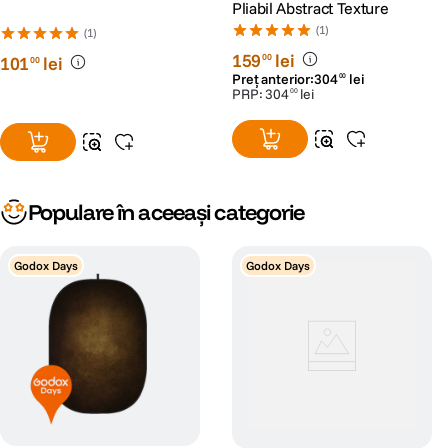
Pliabil Abstract Texture
(1)
(1)
159
lei
00
101
lei
00
Preț anterior:
304
lei
00
PRP:
304
lei
00
Populare în aceeași categorie
Godox Days
Godox Days