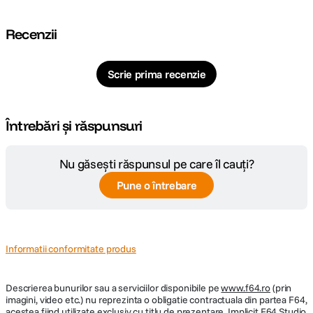
Recenzii
Scrie prima recenzie
Întrebări și răspunsuri
Nu găsești răspunsul pe care îl cauți?
Pune o întrebare
Informatii conformitate produs
Descrierea bunurilor sau a serviciilor disponibile pe
www.f64.ro
(prin
imagini, video etc.) nu reprezinta o obligatie contractuala din partea F64,
acestea fiind utilizate exclusiv cu titlu de prezentare. Implicit F64 Studio