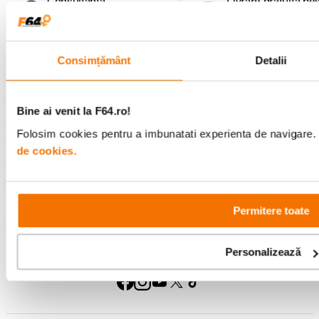
Consultanta
Livrare gratuita pe
specializata
499lei
Consimțământ
Detalii
Comenzi si livrare
Bine ai venit la F64.ro!
Suport
Folosim cookies pentru a imbunatati experienta de navigare. P
de cookies.
Service si garantii
F64 Studio
Permitere toate
Personalizează
Urmareste-ne