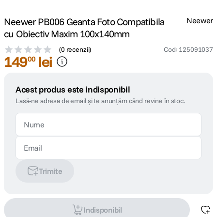
Neewer PB006 Geanta Foto Compatibila
Neewer
cu Obiectiv Maxim 100x140mm
(
0 recenzii
)
Cod
:
125091037
149
lei
00
Acest produs este indisponibil
Lasă-ne adresa de email și te anunțăm când revine în stoc.
Trimite
Indisponibil