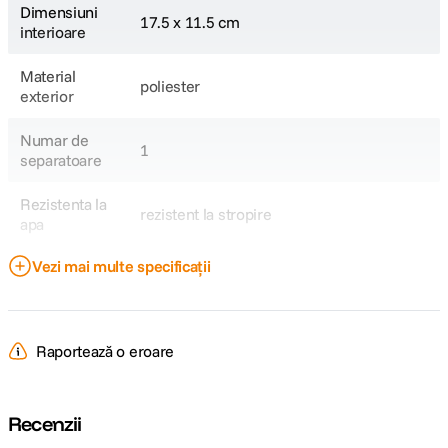
Dimensiuni
17.5 x 11.5 cm
interioare
Material
poliester
exterior
Numar de
1
separatoare
Rezistenta la
rezistent la stropire
apa
Vezi mai multe specificații
Sistem de
fermoar
inchidere
Tip geanta
Genti foto
Raportează o eroare
DETALII PRODUCATOR
Recenzii
Cod producator
PB006