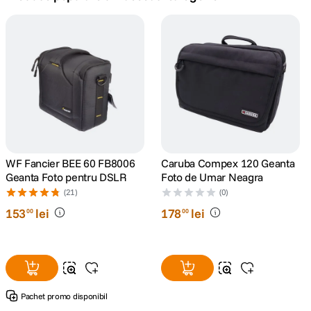
canon sx740 hs
5
.
lavaliera
6
.
card memorie
7
.
dji mic mini
8
.
dji osmo
WF Fancier BEE 60 FB8006
Caruba Compex 120 Geanta
9
.
Geanta Foto pentru DSLR
Foto de Umar Neagra
(21)
(0)
insta 360
10
.
153
lei
178
lei
00
00
Pachet promo disponibil