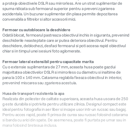
a proteja obiectivele DSLR sau mirrorless. Are un strat suplimentar de
spuma ridicata sub fermoarul superior pentru a preveni zgarierea
accidentala. Un buzunar suplimentar din plasa permite depozitarea
convenabila a filtrelor si altor accesorii mici.
Fermoar cu autoblocare la deschidere
Odată blocat, fermoarul pastreaza obiectivul inchis in siguranta, prevenind
deschiderile neasteptate care ar putea deteriora obiectivul. Pentru
deschidere, deblochezi, desfaci fermoarul si poti accesa rapid obiectivul
chiar si in timpul unei sesiuni foto aglomerate.
Fermoar lateral extensibil pentru capacitate marita
Cu o extensie suplimentara de 27 mm, aceasta husa poate gazdui
majoritatea obiectivelor DSLR si mirrorless cu diametru si inaltime de
pana la 100 x 140 mm. Catarama reglabila fixeaza obiectivul in interior,
prevenind miscarea sau zgarierea acestuia.
Husa de transport rezistenta la apa
Realizata din poliester de calitate superioara, aceasta husa usoara de 250
g este durabila si potrivita pentru utilizare zilnica. Designul compact este
ideal pentru fotografia in aer liber si incape usor intr-un rucsac sau bagaj.
Pentru acces rapid, poate fi prinsa de curea sau rucsac folosind catarama
si banda cu arici din spate. De asemenea, poate fi purtata pe umar sau in
mana folosind breteaua inclusa.