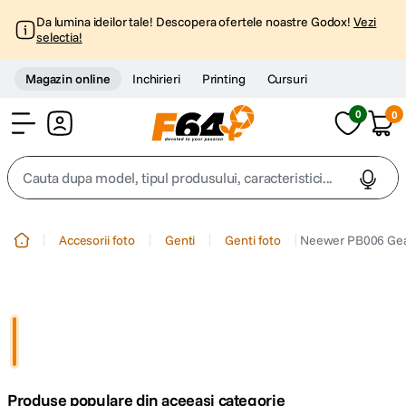
Da lumina ideilor tale! Descopera ofertele noastre Godox!
Vezi
selectia!
Magazin online
Inchirieri
Printing
Cursuri
0
0
Cont
Cauta dupa model, tipul produsului, caracteristici...
Top Cautari
Accesorii foto
Genti
Genti foto
Neewer PB006 Gean
canon g7x
1
.
trepied
2
.
trepied telefon
3
.
Produse populare din aceeasi categorie
peak design
4
.