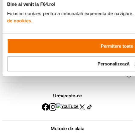
Bine ai venit la F64.ro!
Folosim cookies pentru a imbunatati experienta de navigare. P
de cookies.
Comenzi si livrare
Suport
Permitere toate
Service si garantii
Personalizează
F64 Studio
Urmareste-ne
Metode de plata