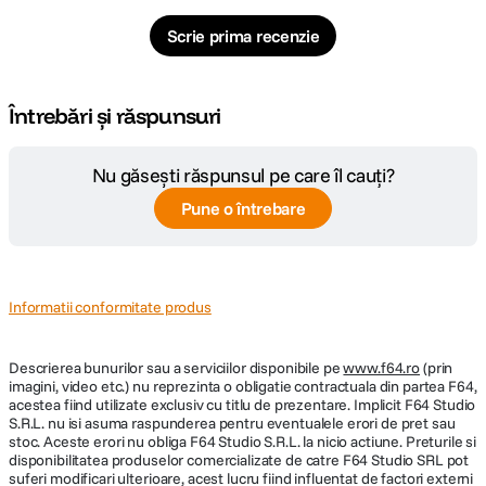
Scrie prima recenzie
Întrebări și răspunsuri
Nu găsești răspunsul pe care îl cauți?
Pune o întrebare
Informatii conformitate produs
Descrierea bunurilor sau a serviciilor disponibile pe
www.f64.ro
(prin
imagini, video etc.) nu reprezinta o obligatie contractuala din partea F64,
acestea fiind utilizate exclusiv cu titlu de prezentare. Implicit F64 Studio
S.R.L. nu isi asuma raspunderea pentru eventualele erori de pret sau
stoc. Aceste erori nu obliga F64 Studio S.R.L. la nicio actiune. Preturile si
disponibilitatea produselor comercializate de catre F64 Studio SRL pot
suferi modificari ulterioare, acest lucru fiind influentat de factori externi