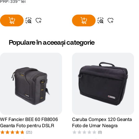
PRP:
339
lei
90
Populare în aceeași categorie
WF Fancier BEE 60 FB8006
Caruba Compex 120 Geanta
Geanta Foto pentru DSLR
Foto de Umar Neagra
(21)
(0)