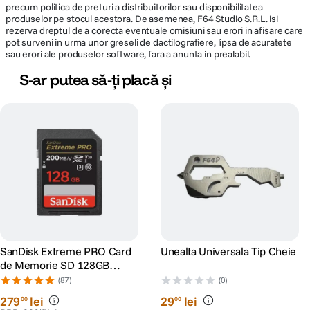
precum politica de preturi a distribuitorilor sau disponibilitatea
produselor pe stocul acestora. De asemenea, F64 Studio S.R.L. isi
rezerva dreptul de a corecta eventuale omisiuni sau erori in afisare care
pot surveni in urma unor greseli de dactilografiere, lipsa de acuratete
sau erori ale produselor software, fara a anunta in prealabil.
S-ar putea să-ți placă și
SanDisk Extreme PRO Card
Unealta Universala Tip Cheie
de Memorie SD 128GB
SDXC UHS-I Class 10 U3 V30
(87)
(0)
+ 2 Ani RescuePRO Deluxe
279
lei
29
lei
00
00