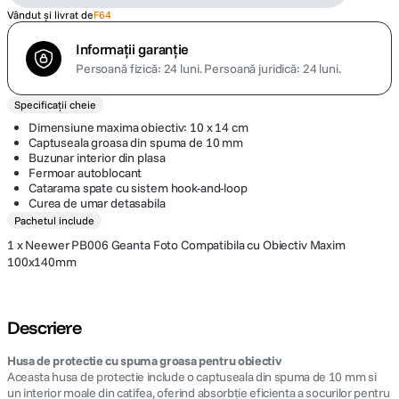
Vândut și livrat de
F64
Informații garanție
Persoană fizică: 24 luni.
Persoană juridică: 24 luni.
Specificații cheie
Dimensiune maxima obiectiv: 10 x 14 cm
Captuseala groasa din spuma de 10 mm
Buzunar interior din plasa
Fermoar autoblocant
Catarama spate cu sistem hook-and-loop
Curea de umar detasabila
Pachetul include
1 x Neewer PB006 Geanta Foto Compatibila cu Obiectiv Maxim
100x140mm
Descriere
Husa de protectie cu spuma groasa pentru obiectiv
Aceasta husa de protectie include o captuseala din spuma de 10 mm si
un interior moale din catifea, oferind absorbție eficienta a socurilor pentru