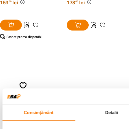
153
lei
178
lei
00
00
Pachet promo disponibil
Alatura-te comunitatii creatorilor
Descopera inspiratie, recomandari utile,
ghiduri foto-video si oferte pregatite special
pentru tine.
Consimțământ
Detalii
Consultanta
Livrare gratuita pe
specializata
499lei