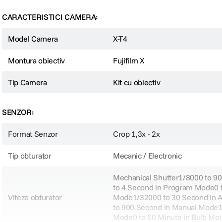
CARACTERISTICI CAMERA:
Model Camera
X-T4
Montura obiectiv
Fujifilm X
Tip Camera
Kit cu obiectiv
SENZOR:
Format Senzor
Crop 1,3x - 2x
Tip obturator
Mecanic / Electronic
Mechanical Shutter1/8000 to 90
to 4 Second in Program Mode0 t
Viteze obturator
Mode1/32000 to 30 Second in Ap
to 900 Second in Manual Mode1/
Mode0 to 60 Minute in Bulb Mod