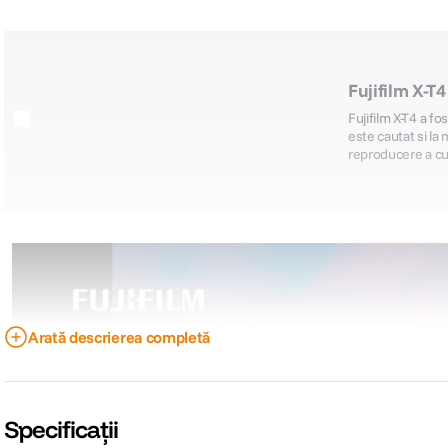
Fujifilm X-T
Fujifilm X-T4 a fo
este cautat si la
reproducere a culo
Arată descrierea completă
Specificații