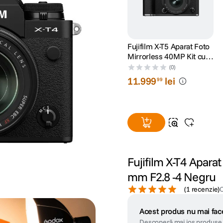
Fujifilm X-T5 Aparat Foto
Mirrorless 40MP Kit cu
Obiectiv XF 16-50mm
(0)
F2.8-4.8 Argintiu
11
.
999
lei
99
Fujifilm X-T4 Aparat
mm F2.8 -4 Negru
(
1 recenzie
)
Acest produs nu mai face
Descoperă mai jos produse 