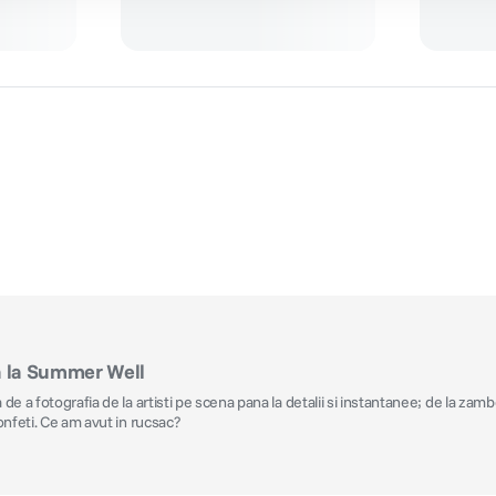
a la Summer Well
e a fotografia de la artisti pe scena pana la detalii si instantanee; de la zambe
onfeti. Ce am avut in rucsac?