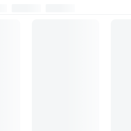
Trepiede foto
(
6
)
Stabilizatoare de imagine
(
1
)
Obiective f
g Kit
Carl Zeiss - microfibra (alb)
Carl Zeis
set 20 se
(6)
39
lei
29
lei
90
90