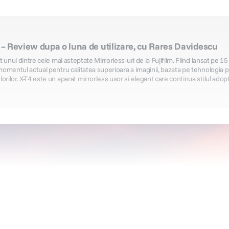
4 – Review dupa o luna de utilizare, cu Rares Davidescu
st unul dintre cele mai asteptate Mirrorless-uri de la Fujifilm. Fiind lansat pe 15
 momentul actual pentru calitatea superioara a imaginii, bazata pe tehnologia 
rilor. X-T4 este un aparat mirrorless usor si elegant care continua stilul adopta