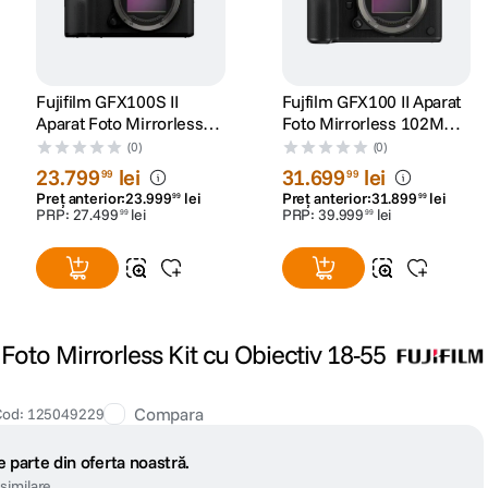
Fujifilm GFX100S II
Fujfilm GFX100 II Aparat
Aparat Foto Mirrorless
Foto Mirrorless 102MP
Format Mediu 102MP
4K Body Negru
(0)
(0)
Negru
23
.
799
lei
31
.
699
lei
99
99
Preț anterior:
23
.
999
lei
Preț anterior:
31
.
899
lei
99
99
PRP:
27
.
499
lei
PRP:
39
.
999
lei
99
99
 Foto Mirrorless Kit cu Obiectiv 18-55
Compara
Cod
:
125049229
 parte din oferta noastră.
similare.