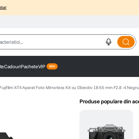
tia!
istici...
te
Cadouri
Pachete
VIP
Fujifilm X-T4 Aparat Foto Mirrorless Kit cu Obiectiv 18-55 mm F2.8 -4 Negru
Produse populare din ac