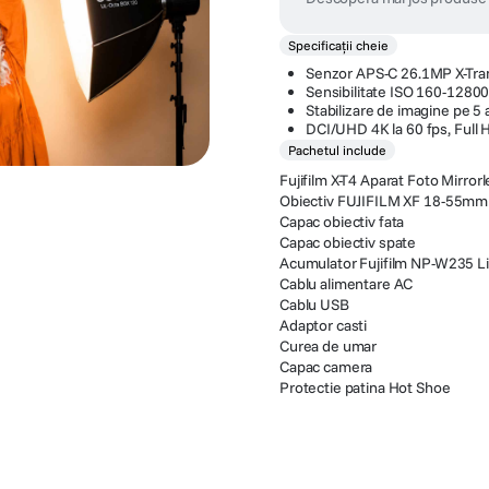
Specificații cheie
Senzor APS-C 26.1MP X-Tr
Sensibilitate ISO 160-1280
Stabilizare de imagine pe 5 
DCI/UHD 4K la 60 fps, Full 
Pachetul include
Fujifilm X-T4 Aparat Foto Mirr
Obiectiv FUJIFILM XF 18-55mm 
Capac obiectiv fata
Capac obiectiv spate
Acumulator Fujifilm NP-W235 Li
Cablu alimentare AC
Cablu USB
Adaptor casti
Curea de umar
Capac camera
Protectie patina Hot Shoe