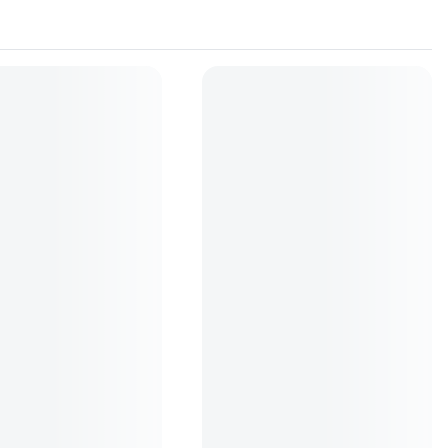
oto mirrorless
(
9
)
Curele
(
2
)
Accesorii curatare si protect
s Lens Cleaning Wipes -
Peak Design AL-4 Anchor Links
rvetele umede
(24)
(13)
149
lei
99