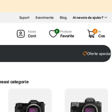
Suport
Evenimente
Blog
Ai nevoie de ajutor?
0
Produse
0
In
Cont
Favorite
Cos
Oferte special
eeasi categorie