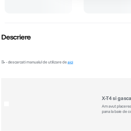
Descriere
📝 - descarcati manualul de utilizare de
aici
X-T4 si gasc
Am avut placerea d
pana la baie de c