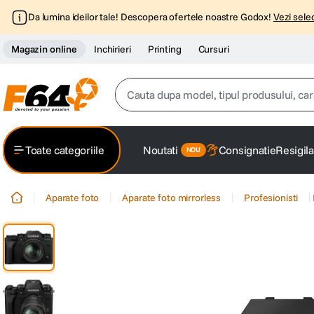
Da lumina ideilor tale! Descopera ofertele noastre Godox!
Vezi selec
Magazin online
Inchirieri
Printing
Cursuri
Cauta dupa model, tipul produsului, caracter
Top Cautari
Toate categoriile
Noutati
Consignatie
Resigila
canon g7x
1
.
Aparate foto
Aparate foto mirrorless
Profesionisti
trepied
2
.
trepied telefon
3
.
peak design
4
.
canon sx740 hs
5
.