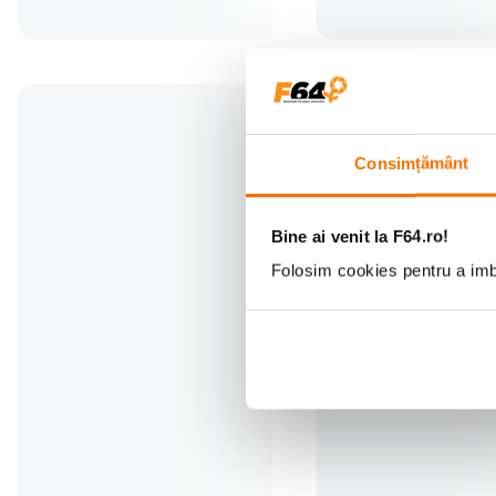
Consimțământ
Bine ai venit la F64.ro!
Folosim cookies pentru a imbu
Peak Design Slide Curea de
Cullmann Alpha 2500 T
Umar Negru
Foto-Video
(33)
(15)
432
lei
182
lei
00
00