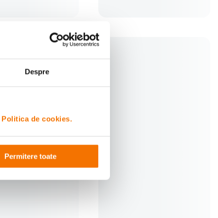
Despre
i
Politica de cookies.
0QD Slider
Cullmann CARVAO 816TC
Permitere toate
st Motorizat din Fibra
Trepied Carbon cu Cap Bila
n
lei
457
lei
00