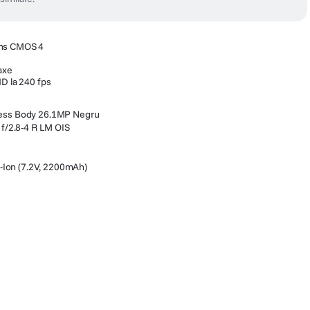
ans CMOS 4
0
axe
HD la 240 fps
orless Body 26.1MP Negru
f/2.8-4 R LM OIS
-Ion (7.2V, 2200mAh)