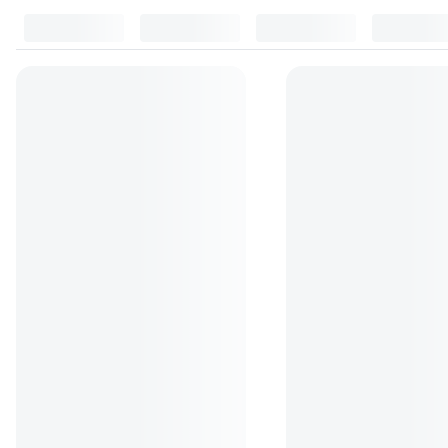
Top accesorii
(
10
)
Blituri foto patina
(
2
)
Genti
(
2
)
Carl Zeiss - lichid de curatare
Carl Zeiss Lens Cleanin
(48)
(52)
49
lei
99
lei
90
90