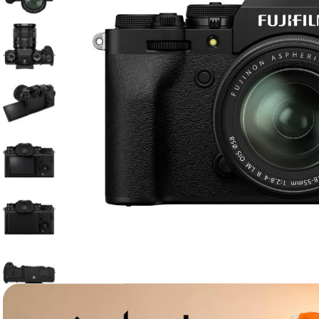
lavaliera
6
.
card memorie
7
.
dji mic mini
8
.
dji osmo
9
.
insta 360
10
.