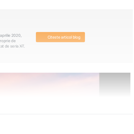
 aprilie 2020,
Citeste articol blog
proprie de
t de seria X-T.