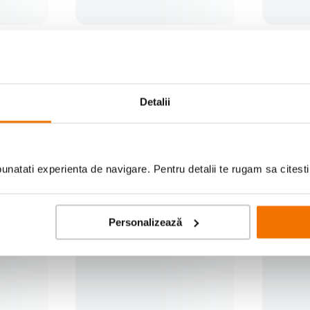
Detalii
natati experienta de navigare. Pentru detalii te rugam sa citest
repied
Lowepro Tahoe BP 150 Rucsac
GVM GR-8
Personalizează
Foto Galaxy Blue
Profesioni
de Carbo
(11)
289
lei
2
.
236
00
00