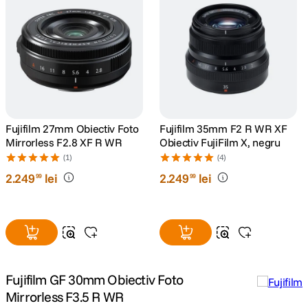
Fujifilm 27mm Obiectiv Foto
Fujifilm 35mm F2 R WR XF
Mirrorless F2.8 XF R WR
Obiectiv FujiFilm X, negru
(1)
(4)
2
.
249
lei
2
.
249
lei
99
99
Fujifilm GF 30mm Obiectiv Foto
Mirrorless F3.5 R WR