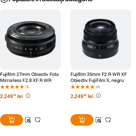
Fujifilm 27mm Obiectiv Foto
Fujifilm 35mm F2 R WR XF
Mirrorless F2.8 XF R WR
Obiectiv FujiFilm X, negru
(1)
(4)
2
.
249
lei
2
.
249
lei
99
99