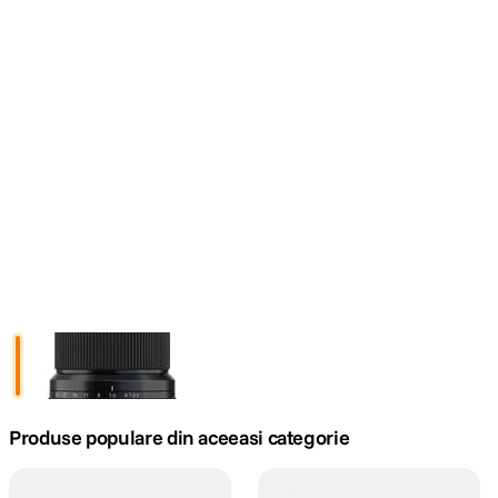
canon sx740 hs
5
.
lavaliera
6
.
sony fx
7
.
card memorie
8
.
dji mic mini
9
.
dji osmo
10
.
Produse populare din aceeasi categorie