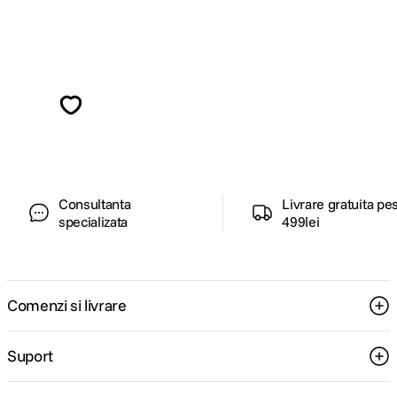
Alatura-te comunitatii creatorilor
Descopera inspiratie, recomandari utile,
ghiduri foto-video si oferte pregatite special
pentru tine.
Consultanta
Livrare gratuita pe
specializata
499lei
Comenzi si livrare
Suport