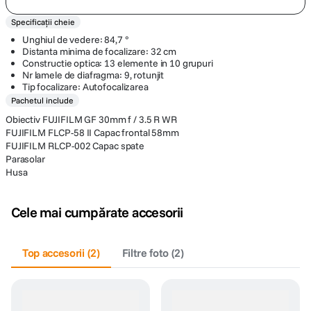
Specificații cheie
Unghiul de vedere: 84,7 °
Distanta minima de focalizare: 32 cm
Constructie optica: 13 elemente in 10 grupuri
Nr lamele de diafragma: 9, rotunjit
Tip focalizare: Autofocalizarea
Pachetul include
Obiectiv FUJIFILM GF 30mm f / 3.5 R WR
FUJIFILM FLCP-58 II Capac frontal 58mm
FUJIFILM RLCP-002 Capac spate
Parasolar
Husa
Cele mai cumpărate accesorii
Top accesorii
(
2
)
Filtre foto
(
2
)