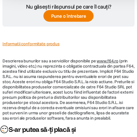
Nu găsești răspunsul pe care îl cauți?
Plaja diafragme
F / 3.5 - F/ 32
Pune o întrebare
Tip Focalizare
Autofocus
Parasolar inclus
Da
Informatii conformitate produs
DIMENSIUNE / GREUTATE:
Descrierea bunurilor sau a serviciilor disponibile pe
www.f64.ro
(prin
imagini, video etc.) nu reprezinta o obligatie contractuala din partea F64,
Diametru
acestea fiind utilizate exclusiv cu titlu de prezentare. Implicit F64 Studio
84 mm
maxim
S.R.L. nu isi asuma raspunderea pentru eventualele erori de pret sau
stoc. Aceste erori nu obliga F64 Studio S.R.L. la nicio actiune. Preturile si
disponibilitatea produselor comercializate de catre F64 Studio SRL pot
Lungime
84 x 99,4 mm
suferi modificari ulterioare, acest lucru fiind influentat de factori externi
precum politica de preturi a distribuitorilor sau disponibilitatea
Greutate
510 g
produselor pe stocul acestora. De asemenea, F64 Studio S.R.L. isi
rezerva dreptul de a corecta eventuale omisiuni sau erori in afisare care
pot surveni in urma unor greseli de dactilografiere, lipsa de acuratete
sau erori ale produselor software, fara a anunta in prealabil.
S-ar putea să-ți placă și