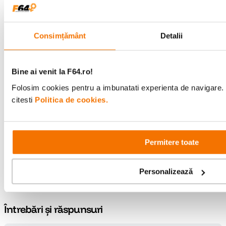
Stabilizare de
Nu
imagine
Consimțământ
Detalii
Tip Obiectiv
Wide
Vezi mai multe specificații
Obiectiv Fix /
Bine ai venit la F64.ro!
Fix
Zoom
Folosim cookies pentru a imbunatati experienta de navigare. 
citesti
Politica de cookies.
Focala Fixa
30mm
Raportează o eroare
Unghi de
84,7 °
cuprindere
Recenzii
Permitere toate
Raport marire
0,15 ×
Scrie prima recenzie
Personalizează
Nr. lamele
9, rotunjite
diafragma
Întrebări și răspunsuri
Diafragma
f/3.5
Maxima