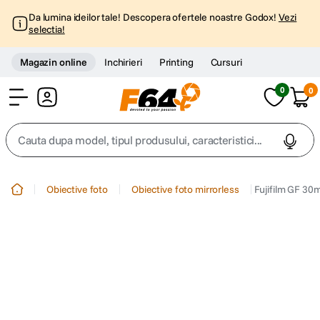
Da lumina ideilor tale! Descopera ofertele noastre Godox!
Vezi
selectia!
Magazin online
Inchirieri
Printing
Cursuri
0
0
Cont
Cauta dupa model, tipul produsului, caracteristici...
Top Cautari
Obiective foto
Obiective foto mirrorless
Fujifilm GF 30
canon g7x
1
.
trepied
2
.
trepied telefon
3
.
peak design
4
.