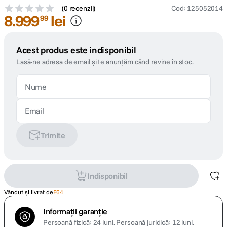
(
0 recenzii
)
Cod
:
125052014
8
.
999
lei
99
Acest produs este indisponibil
Lasă-ne adresa de email și te anunțăm când revine în stoc.
Trimite
Indisponibil
Vândut și livrat de
F64
Informații garanție
Persoană fizică: 24 luni.
Persoană juridică: 12 luni.