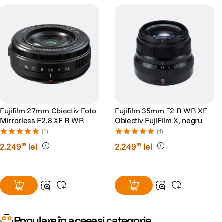
Fujifilm 27mm Obiectiv Foto
Fujifilm 35mm F2 R WR XF
Mirrorless F2.8 XF R WR
Obiectiv FujiFilm X, negru
(1)
(4)
2
.
249
lei
2
.
249
lei
99
99
Populare în aceeași categorie