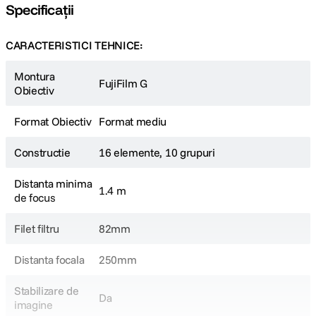
Specificații
- Inelul de ajustare a diafragmei permite modificarea intuitiva a setarilor de
expunere - fiind totodata prevazut si cu ''pozitia C'' (Command), o setare
ce va permite setarea diafragmei din camera
CARACTERISTICI TEHNICE:
Montura
FujiFilm G
Obiectiv
Format Obiectiv
Format mediu
Constructie
16 elemente, 10 grupuri
Distanta minima
1.4 m
de focus
Filet filtru
82mm
Distanta focala
250mm
Stabilizare de
Da
imagine