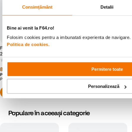
Consimțământ
Detalii
Bine ai venit la F64.ro!
Folosim cookies pentru a imbunatati experienta de navigare. P
Politica de cookies.
FujiFilm FUJINON GF 100-
Fujifilm Fujicolor 200 Film
200mm Obiectiv Foto
Negativ Color Ingust ISO 200
Mirrorless F5.6 R LM OIS
135-36
(0)
(29)
WR
8
.
149
lei
64
lei
99
90
Permitere toate
Preț anterior:
8
.
299
lei
99
PRP:
9
.
999
lei
99
Personalizează
Populare în aceeași categorie