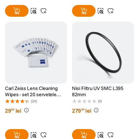
Carl Zeiss Lens Cleaning
Nisi Filtru UV SMC L395
Wipes - set 20 servetele
82mm
umede
(24)
(0)
29
lei
279
lei
90
99