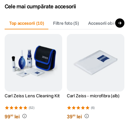
Cele mai cumpărate accesorii
canon sx740 hs
5
.
Top accesorii
(
10
)
Filtre foto
(
5
)
Accesorii obiective f
lavaliera
6
.
card memorie
7
.
dji mic mini
8
.
dji osmo
9
.
insta 360
10
.
Carl Zeiss Lens Cleaning Kit
Carl Zeiss - microfibra (alb)
(52)
(6)
99
lei
39
lei
90
90