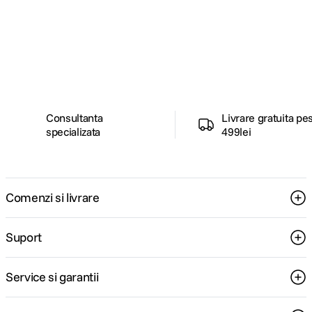
Alatura-te comunitatii creatorilor
Descopera inspiratie, recomandari utile,
ghiduri foto-video si oferte pregatite special
pentru tine.
Consultanta
Livrare gratuita pe
specializata
499lei
Comenzi si livrare
Suport
Service si garantii