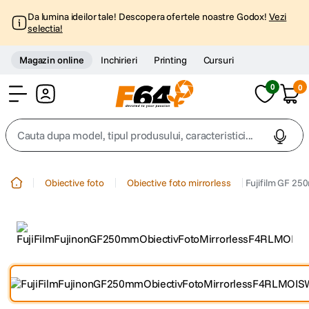
Da lumina ideilor tale! Descopera ofertele noastre Godox!
Vezi
selectia!
Magazin online
Inchirieri
Printing
Cursuri
0
0
Cont
Cauta dupa model, tipul produsului, caracteristici...
Top Cautari
Obiective foto
Obiective foto mirrorless
Fujifilm GF 25
canon g7x
1
.
trepied
2
.
trepied telefon
3
.
peak design
4
.