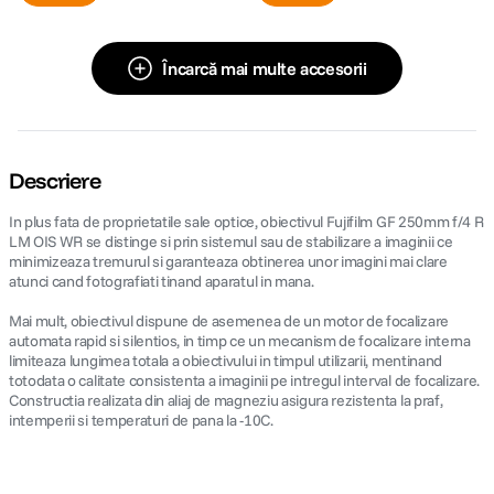
Încarcă mai multe accesorii
Descriere
In plus fata de proprietatile sale optice, obiectivul Fujifilm GF 250mm f/4 R
LM OIS WR se distinge si prin sistemul sau de stabilizare a imaginii ce
minimizeaza tremurul si garanteaza obtinerea unor imagini mai clare
atunci cand fotografiati tinand aparatul in mana.
Mai mult, obiectivul dispune de asemenea de un motor de focalizare
automata rapid si silentios, in timp ce un mecanism de focalizare interna
limiteaza lungimea totala a obiectivului in timpul utilizarii, mentinand
totodata o calitate consistenta a imaginii pe intregul interval de focalizare.
Constructia realizata din aliaj de magneziu asigura rezistenta la praf,
intemperii si temperaturi de pana la -10C.