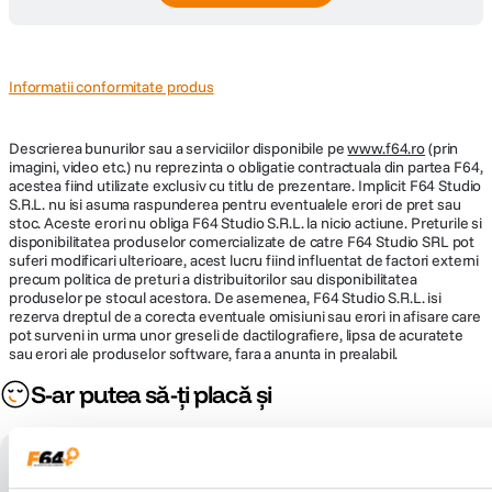
DIMENSIUNE / GREUTATE:
Diametru
Informatii conformitate produs
108 mm
maxim
Descrierea bunurilor sau a serviciilor disponibile pe
Lungime
203.5 mm
www.f64.ro
(prin
imagini, video etc.) nu reprezinta o obligatie contractuala din partea F64,
acestea fiind utilizate exclusiv cu titlu de prezentare. Implicit F64 Studio
Greutate
1.4 kg
S.R.L. nu isi asuma raspunderea pentru eventualele erori de pret sau
stoc. Aceste erori nu obliga F64 Studio S.R.L. la nicio actiune. Preturile si
disponibilitatea produselor comercializate de catre F64 Studio SRL pot
suferi modificari ulterioare, acest lucru fiind influentat de factori externi
precum politica de preturi a distribuitorilor sau disponibilitatea
produselor pe stocul acestora. De asemenea, F64 Studio S.R.L. isi
rezerva dreptul de a corecta eventuale omisiuni sau erori in afisare care
pot surveni in urma unor greseli de dactilografiere, lipsa de acuratete
sau erori ale produselor software, fara a anunta in prealabil.
S-ar putea să-ți placă și