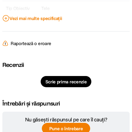
Tip Obiectiv
Tele
Vezi mai multe specificații
Obiectiv Fix /
Fix
Zoom
Focala Fixa
250mm
Raportează o eroare
Unghi de
12.5°
cuprindere
Recenzii
Raport marire
0.22x
Scrie prima recenzie
Nr. lamele
9
diafragma
Întrebări și răspunsuri
Diafragma
f/4.0
Maxima
Nu găsești răspunsul pe care îl cauți?
Plaja diafragme
f/4 - f/32
Pune o întrebare