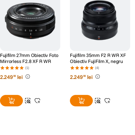
Fujifilm 27mm Obiectiv Foto
Fujifilm 35mm F2 R WR XF
Mirrorless F2.8 XF R WR
Obiectiv FujiFilm X, negru
(1)
(4)
2
.
249
lei
2
.
249
lei
99
99