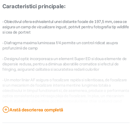
Caracteristici principale:
- Obiectivul ofera echivalentul unei distante focale de 197,5 mm, ceea ce
asigura un camp de vizualizare ingust, potrivit pentru fotografia tip wildlife
si cea de portret
- Diafragma maxima luminoasa f/4 permite un control ridicat asupra
profunzimii de camp
- Designul optic incorporeaza un element Super ED si doua elemente de
dispersie redusa, pentru a diminua aberatiile cromatice si efectul de
fringing, asigurand calitatea si acuratetea redarii culorilor
- Un motor liniar AF asigura o focalizare rapida si silentioasa, de focalizare
si un mecanism de focalizare interna mentine lungimea totala a
obiectivului in timpul functionarii si, de asemenea, produce o performanta
optica consistenta pe intreaga plaja de focalizare. In plus, un mecanism
intern stabileste si mentine pozitia motorului liniar chiar si atunci cand
camera este oprita, pastrand astfel neschimbata pozitia de focalizare
Arată descrierea completă
- Sistemul optic de stabilizare a imaginii compenseaza cu pana la 5 stopuri,
minimizand tremurul camerei si asigurand obtinerea unor imagini clare,
chiar si atunci cand fotografiati fara a utiliza un trepied