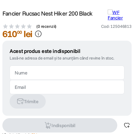
Fancier Rucsac Nest Hiker 200 Black
(
0 recenzii
)
Cod
:
125046813
610
lei
00
Acest produs este indisponibil
Lasă-ne adresa de email și te anunțăm când revine în stoc.
Trimite
Indisponibil