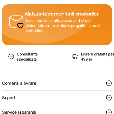
Alatura-te comunitatii creatorilor
Descopera inspiratie, recomandari utile,
ghiduri foto-video si oferte pregatite special
pentru tine.
Consultanta
Livrare gratuita pe
specializata
499lei
Comenzi si livrare
Suport
Service si garantii