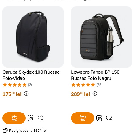
canon sx740 hs
5
.
lavaliera
6
.
card memorie
7
.
dji mic mini
8
.
dji osmo
Caruba Skydex 100 Rucsac
Lowepro Tahoe BP 150
9
.
Foto-Video
Rucsac Foto Negru
(2)
(65)
insta 360
10
.
175
lei
289
lei
00
00
Resigilat
de la
157
lei
50