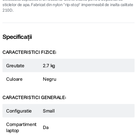
sticlelor de apa. Fabricat din nylon "rip-stop" impermeabil de inalta calitate
210D.
Specificații
CARACTERISTICI FIZICE:
Greutate
2.7 kg
Culoare
Negru
CARACTERISTICI GENERALE:
Configuratie
Small
Compartiment
Da
laptop