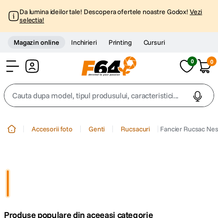
Da lumina ideilor tale! Descopera ofertele noastre Godox!
Vezi
selectia!
Magazin online
Inchirieri
Printing
Cursuri
0
0
Cont
Cauta dupa model, tipul produsului, caracteristici...
Top Cautari
Accesorii foto
Genti
Rucsacuri
Fancier Rucsac Nes
canon g7x
1
.
trepied
2
.
trepied telefon
3
.
Produse populare din aceeasi categorie
peak design
4
.