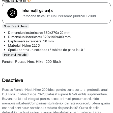
Vândut și livrat de
F64
Informații garanție
Persoană fizică: 12 luni.
Persoană juridică: 12 luni.
Specificații cheie
Dimensiuni exterioare: 350x270x 20 mm
Dimensiuni interioare: 320x195x480 mm
Captuseala exterioara: 10 mm
Material: Nylon 210D
Spatiu pentru un notebook / tableta de pana la 10 "
Pachetul include
Fancier Rucsac Nest Hiker 200 Black
Descriere
Rucsac Fancier Nest Hiker 200 ideal pentru transportul si protectia unui
DSLR cu un obiectiv de 70-200 atasat si pana la 5-6 lentile suplimentare.
Buzunarul lateral integrat pentru accesorii mici, precum carduri de
memorie si baterii.Comparimentul interior din fata rucsacului ofera spa?iu
esential pentru un notebook / tableta de pana la 10''.Curea de talie
detasabila captusita si un buzunar lateral elastic pentru depozitarea