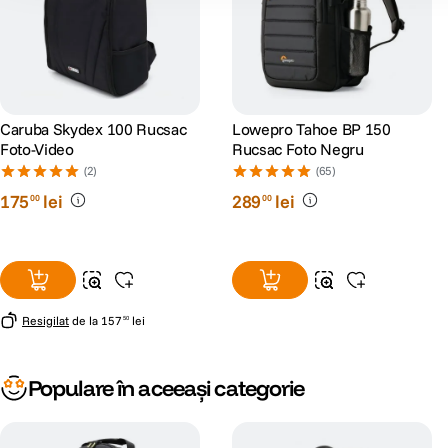
Caruba Skydex 100 Rucsac
Lowepro Tahoe BP 150
Foto-Video
Rucsac Foto Negru
(2)
(65)
175
lei
289
lei
00
00
Resigilat
de la
157
lei
50
Populare în aceeași categorie