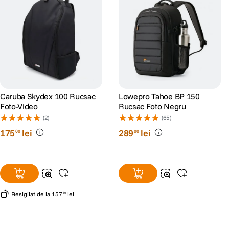
Caruba Skydex 100 Rucsac
Lowepro Tahoe BP 150
Foto-Video
Rucsac Foto Negru
(2)
(65)
175
lei
289
lei
00
00
Resigilat
de la
157
lei
50