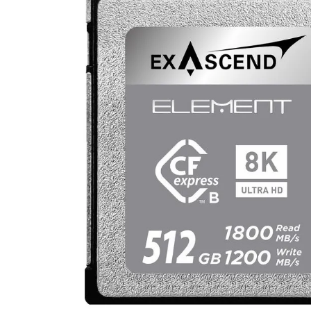
lavaliera
6
.
sony fx
7
.
card memorie
8
.
dji mic mini
9
.
dji osmo
10
.