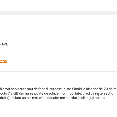
 RAPD
nzia
erori neplăcute sau de fapt dureroase, niște filmări la biserică de 20 de m
colo 7.8 GB dar nu se poate deschide nici importate, cred ca niște secțiuni în
uți :( am luat un pic mai ieftin dar uite am pierdut și clienți și cardul.