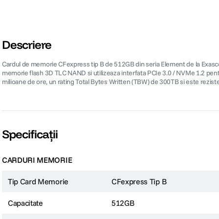
Descriere
Cardul de memorie CFexpress tip B de 512GB din seria Element de la Exascend 
memorie flash 3D TLC NAND si utilizeaza interfata PCIe 3.0 / NVMe 1.2 pen
milioane de ore, un rating Total Bytes Written (TBW) de 300TB si este reziste
Specificații
CARDURI MEMORIE
Tip Card Memorie
CFexpress Tip B
Capacitate
512GB