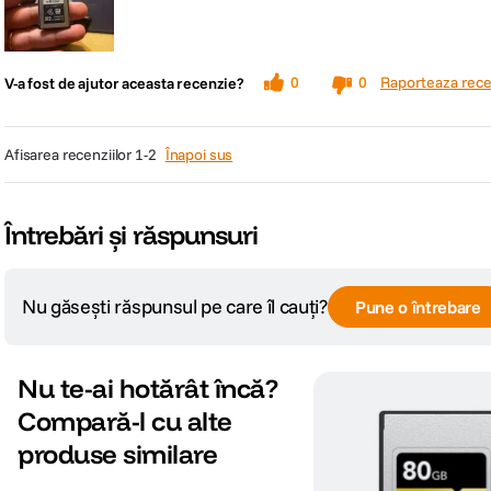
Raporteaza rece
0
0
V-a fost de ajutor aceasta recenzie?
afisarea recenziilor
1-2
Înapoi sus
Întrebări și răspunsuri
Nu găsești răspunsul pe care îl cauți?
Pune o întrebare
Nu te-ai hotărât încă?
Compară-l cu alte
produse similare