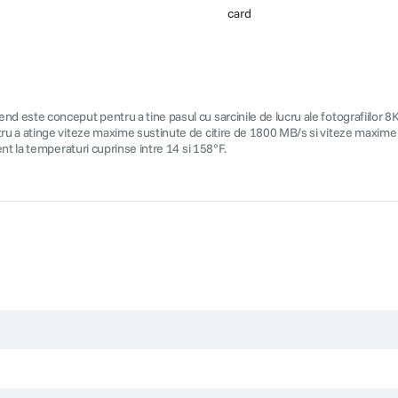
card
este conceput pentru a tine pasul cu sarcinile de lucru ale fotografiilor 8K
tru a atinge viteze maxime sustinute de citire de 1800 MB/s si viteze maxim
nt la temperaturi cuprinse intre 14 si 158°F.