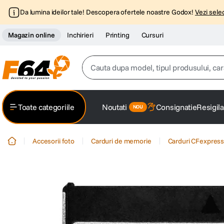
Da lumina ideilor tale! Descopera ofertele noastre Godox!
Vezi selec
Magazin online
Inchirieri
Printing
Cursuri
Cauta dupa model, tipul produsului, caracter
Top Cautari
Toate categoriile
Noutati
Consignatie
Resigila
canon g7x
1
.
Accesorii foto
Carduri de memorie
Carduri CFexpres
trepied
2
.
trepied telefon
3
.
peak design
4
.
canon sx740 hs
5
.