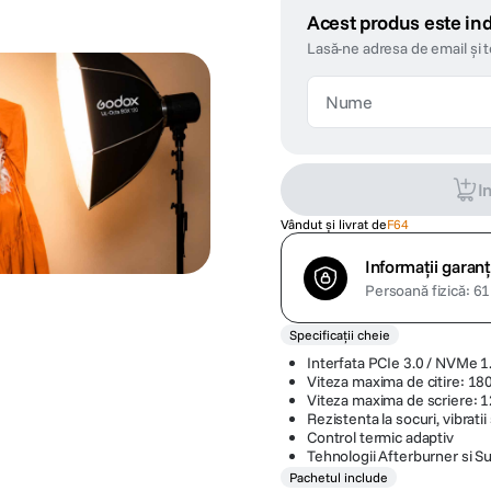
Acest produs este ind
Lasă-ne adresa de email și 
I
Vândut și livrat de
F64
Informații garanț
Persoană fizică: 61 
Specificații cheie
Interfata PCIe 3.0 / NVMe 1
Viteza maxima de citire: 1
Viteza maxima de scriere: 
Rezistenta la socuri, vibrati
Control termic adaptiv
Tehnologii Afterburner si S
Pachetul include