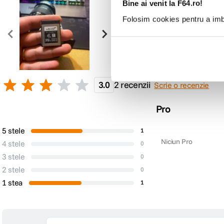
Bine ai venit la F64.ro!
Folosim cookies pentru a imbu
3.0
2 recenzii
Scrie o recenzie
Pro
5 stele
1
Niciun Pro
4 stele
0
3 stele
0
2 stele
0
1 stea
1