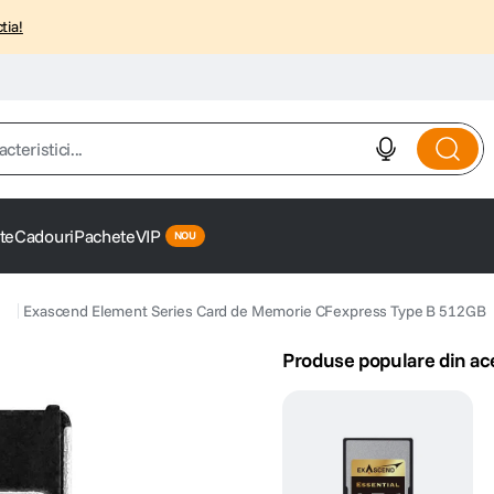
tia!
istici...
te
Cadouri
Pachete
VIP
s
Exascend Element Series Card de Memorie CFexpress Type B 512GB
Produse populare din ac