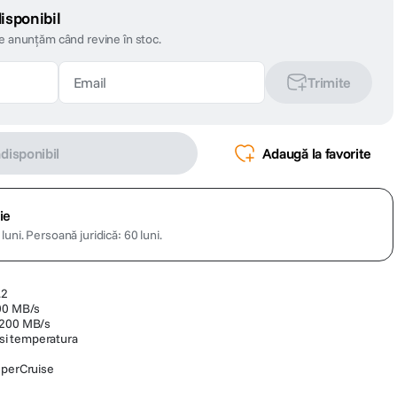
isponibil
te anunțăm când revine în stoc.
Trimite
ndisponibil
Adaugă la favorite
ie
luni.
Persoană juridică: 60 luni.
.2
800 MB/s
1200 MB/s
i si temperatura
uperCruise