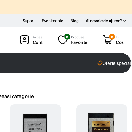
Suport
Evenimente
Blog
Ai nevoie de ajutor?
0
Produse
0
In
Cont
Favorite
Cos
Oferte special
eeasi categorie