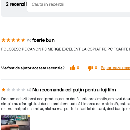
2 recenzii
foarte bun
5
FOLOSESC PE CANON R3 MERGE EXCELENT LA COPIAT PE PC FOARTE
Raporteaza rece
0
0
V-a fost de ajutor aceasta recenzie?
Nu recomanda cel puțin pentru fujifilm
1
Deci am achiziționat acel produs, acum două luni aproximativ, am avut două 
simplu nu a înregistrat dar cu probleme, adică filmarea este stricată, este a
nici nu mai pot dau retur, nici nu mai pot folosi astfel de card, deci bani pierd