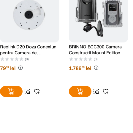
Reolink D20 Doza Conexiuni
BRINNO BCC300 Camera
pentru Camera de
Constructii Mount Edition
Supraveghere Reolink
(0)
(0)
79
lei
1
.
789
lei
99
99
Alatura-te comunitatii creatorilor