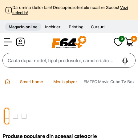
Da lumina ideilor tale! Descopera ofertele noastre Godox!
Vezi
selectia!
Magazin online
Inchirieri
Printing
Cursuri
0
0
Cont
Cauta dupa model, tipul produsului, caracteristici...
Top Cautari
Smart home
Media player
EMTEC Movie Cube TV Box
canon g7x
1
.
trepied
2
.
trepied telefon
3
.
Produse populare din aceeasi categorie
peak design
4
.