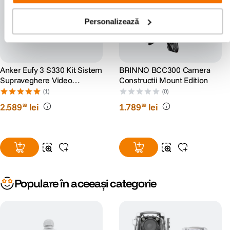
Personalizează
Anker Eufy 3 S330 Kit Sistem
BRINNO BCC300 Camera
Supraveghere Video
Constructii Mount Edition
Homebase 3 + 3 Camere 4k
(1)
(0)
Solar
2
.
589
lei
1
.
789
lei
99
99
Populare în aceeași categorie