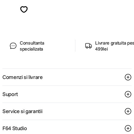
Descopera inspiratie, recomandari utile,
ghiduri foto-video si oferte pregatite special
pentru tine.
Consultanta
Livrare gratuita pe
specializata
499lei
Comenzi si livrare
Suport
Service si garantii
F64 Studio