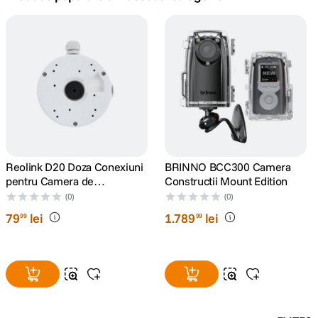
canon sx740 hs
5
.
lavaliera
6
.
card memorie
7
.
dji mic mini
8
.
dji osmo
Reolink D20 Doza Conexiuni
BRINNO BCC300 Camera
9
.
pentru Camera de
Constructii Mount Edition
Supraveghere Reolink
(0)
(0)
insta 360
10
.
79
lei
1
.
789
lei
99
99