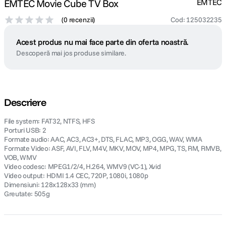
EMTEC Movie Cube TV Box
EMTEC
(
0 recenzii
)
Cod
:
125032235
Acest produs nu mai face parte din oferta noastră.
Descoperă mai jos produse similare.
Descriere
File system: FAT32, NTFS, HFS
Porturi USB: 2
Formate audio: AAC, AC3, AC3+, DTS, FLAC, MP3, OGG, WAV, WMA
Formate Video: ASF, AVI, FLV, M4V, MKV, MOV, MP4, MPG, TS, RM, RMVB,
VOB, WMV
Video codesc: MPEG1/2/4, H.264, WMV9 (VC-1), Xvid
Video output: HDMI 1.4 CEC, 720P, 1080i, 1080p
Dimensiuni: 128x128x33 (mm)
Greutate: 505g