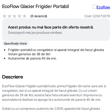
EcoFlow Glacier Frigider Portabil
(
0 recenzii
)
Cod
:
125071079
Acest produs nu mai face parte din oferta noastră.
Descoperă mai jos produse similare.
Specificații cheie
Frigider portabil cu congelator si aparat integrat de facut gheata
Volum generos de 38 de litri
Autonomie de pana la 40 de ore.
Descriere
EcoFlow Glacier frigider portabil este primul frigider din lume care are si
congelator, dar si un aparat integrat de facut gheata. Cu un volum
generos de 38 de litri, acesta face fata oricarei aventuri. Impreuna cu
acumulatorul dedicat se ajunge la o autonomie de pana la 40 de ore.
Dotat cu un compresor puternic de 120W, aparatul de facut gheata