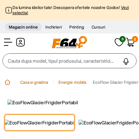
Da lumina ideilor tale! Descopera ofertele noastre Godox!
Vezi
selectia!
Magazin online
Inchirieri
Printing
Cursuri
0
0
Cont
Cauta dupa model, tipul produsului, caracteristici...
Top Cautari
Casa si gradina
Energie mobila
EcoFlow Glacier Frigider 
canon g7x
1
.
trepied
2
.
trepied telefon
3
.
peak design
4
.