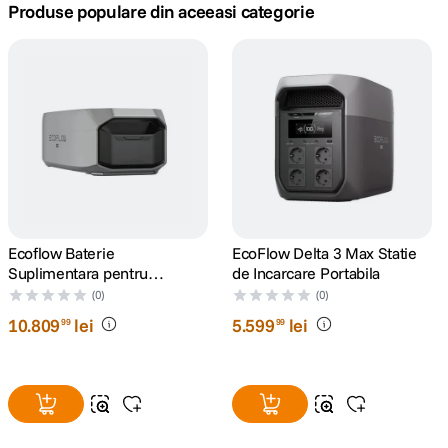
Produse populare din aceeasi categorie
canon sx740 hs
5
.
lavaliera
6
.
sony fx
7
.
card memorie
8
.
dji mic mini
9
.
Ecoflow Baterie
EcoFlow Delta 3 Max Statie
Suplimentara pentru
de Incarcare Portabila
dji osmo
10
.
EcoFlow Delta Pro 3
(0)
(0)
10
.
809
lei
5
.
599
lei
99
99