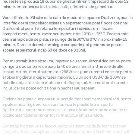
reuseste sa produca 18 cuburi de gheata intr-un timp record de doar 12
minute. Impreuna cu tavita detasabila, eficienta este garantata.
Versatilitatea lui Glacier este data de modul de separare Dual zone, practic
intre frigider si congelator exista un separator care poat fi scos optional.
Dual control permite setarea temperaturii individuale in fiecare
compartiment, pentru racire sau inghet intre 10°C si -25°C. Racirea este
cea mai rapida de pe piata, se ajunge de la 30°C la 0°C in aproximativ 15
minute. Daca se doreste un singur compartiment generos se poate
scoate separatorul, incap 60 de doce de 330ml.
Pentru portabilitate absoluta, impreuna cu acumulatorul dedicat se poate
ajunge la o autonomie de pana la 40 de ore, nemaifiind nevoie de alte
cabluri. Acumulatorul puternic de 298Wh asigura curentul necesar pentru
a folosi frigiderul la capacitatea maxima. Cu un port USB-C de 100W se
pot alimenta chiar si smartphone-uri si laptop-uri. Acumulatorul nu este
inclus, dar se poate achizitiona in pachet sau separat.
Optional se poate cumpara un suport de transport cu maner si roti, pentru
a putea muta frigiderul cu usurinta. Foarte practic la transportul
frgiderului, suportul se detaseaza cu usurinta atunci cand se doreste de
pozitionat frigiderul intr-un loc fix in autoturism sau rulota.
Controlul frigiderului se face cu ajutorul sistemului de butoane si ecran
integrate. Totusi, cu ajutorul aplicatie de smartphone EcoFlow, este mult