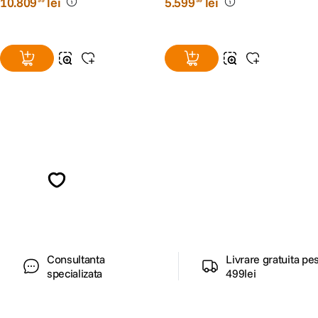
10
.
809
lei
5
.
599
lei
Alatura-te comunitatii creatorilor
Descopera inspiratie, recomandari utile,
ghiduri foto-video si oferte pregatite special
pentru tine.
Consultanta
Livrare gratuita pe
specializata
499lei