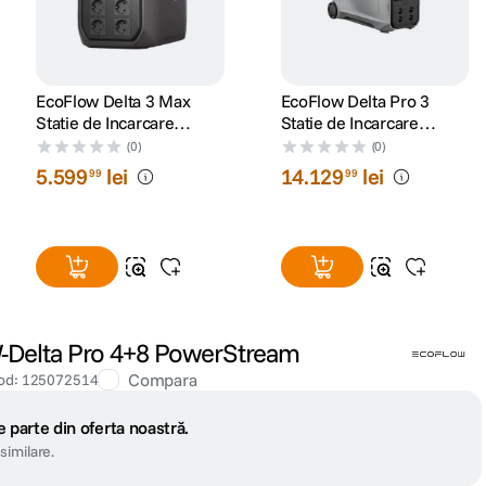
EcoFlow Delta 3 Max
EcoFlow Delta Pro 3
Statie de Incarcare
Statie de Incarcare
Portabila
Portabila
(0)
(0)
5
.
599
lei
14
.
129
lei
99
99
-Delta Pro 4+8 PowerStream
Compara
od
:
125072514
 parte din oferta noastră.
similare.