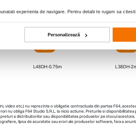
e Power
Ecoflow Cablu Delta Pro pentru
Ecoflow Ca
Baterie Suplimentara
natati experienta de navigare. Pentru detalii te rugam sa citest
(0)
419
lei
319
le
99
90
Personalizează
L48DH-0.75m
L38DH-2
ni, video etc.) nu reprezinta o obligatie contractuala din partea F64, acestea 
ri nu obliga F64 Studio S.R.L. la nicio actiune. Preturile si disponibilitate
de preturi a distribuitorilor sau disponibilitatea produselor pe stocul acesto
ografiere, lipsa de acuratete sau erori ale produselor software, fara a anunta