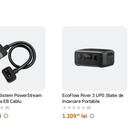
Sistem PowerStream
EcoFlow River 3 UPS Statie de
a EB Cablu
Incarcare Portabila
(0)
(0)
i
1
.
109
lei
99