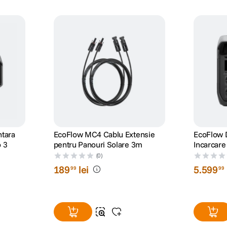
ntara
EcoFlow MC4 Cablu Extensie
EcoFlow D
o 3
pentru Panouri Solare 3m
Incarcare
(0)
189
lei
5
.
599
99
99