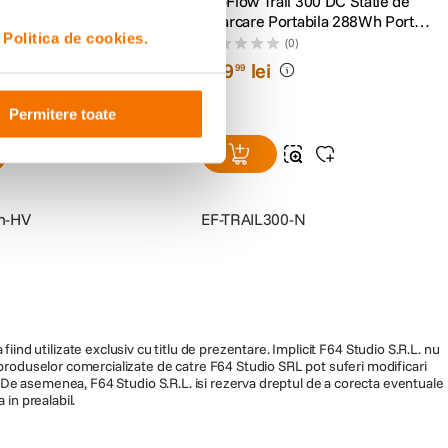
blu Infinity
EcoFlow Trail 300 DC Statie de
Incarcare Portabila 288Wh Port
i
Politica de cookies.
Solar si Auto
(0)
(0)
i
789
lei
99
Permitere toate
m-HV
EF-TRAIL300-N
fiind utilizate exclusiv cu titlu de prezentare. Implicit F64 Studio S.R.L. nu
a produselor comercializate de catre F64 Studio SRL pot suferi modificari
ra. De asemenea, F64 Studio S.R.L. isi rezerva dreptul de a corecta eventuale
 in prealabil.