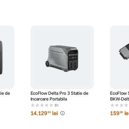
ie de
EcoFlow Delta Pro 3 Statie de
EcoFlow 
Incarcare Portabila
BKW-Delt
(0)
14
.
129
lei
159
le
99
99