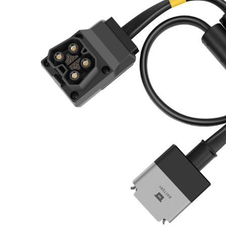
lavaliera
6
.
sony fx
7
.
card memorie
8
.
dji mic mini
9
.
dji osmo
10
.