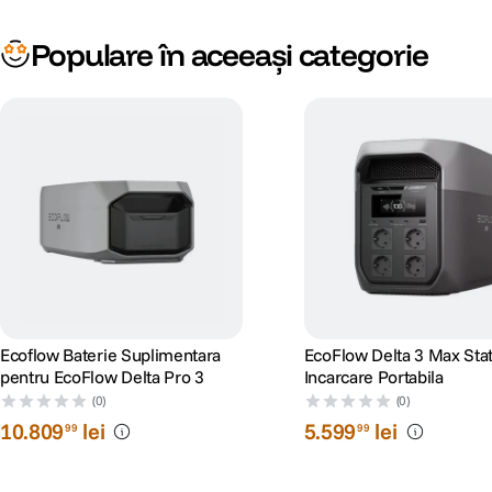
Populare în aceeași categorie
Ecoflow Baterie Suplimentara
EcoFlow Delta 3 Max Stat
pentru EcoFlow Delta Pro 3
Incarcare Portabila
(0)
(0)
10
.
809
lei
5
.
599
lei
99
99