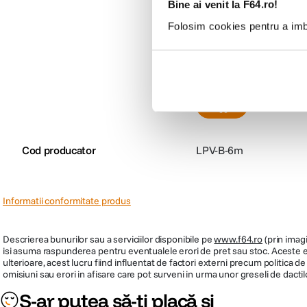
Ecoflow Cablu Incarcar
Bine ai venit la F64.ro!
Hub Solar 6m
Folosim cookies pentru a imbu
(0)
359
lei
99
Cod producator
LPV-B-6m
Informatii conformitate produs
Descrierea bunurilor sau a serviciilor disponibile pe
www.f64.ro
(prin imagi
isi asuma raspunderea pentru eventualele erori de pret sau stoc. Aceste ero
ulterioare, acest lucru fiind influentat de factori externi precum politica 
omisiuni sau erori in afisare care pot surveni in urma unor greseli de dactil
S-ar putea să-ți placă și