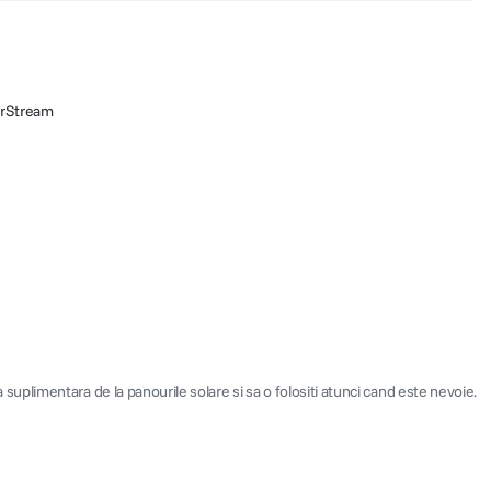
erStream
plimentara de la panourile solare si sa o folositi atunci cand este nevoie.