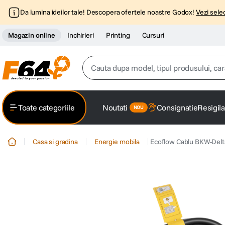
Da lumina ideilor tale! Descopera ofertele noastre Godox!
Vezi selec
Magazin online
Inchirieri
Printing
Cursuri
Cauta dupa model, tipul produsului, caracter
Top Cautari
Toate categoriile
Noutati
Consignatie
Resigila
canon g7x
1
.
Casa si gradina
Energie mobila
Ecoflow Cablu BKW-Del
trepied
2
.
trepied telefon
3
.
peak design
4
.
canon sx740 hs
5
.