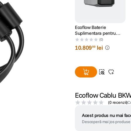
Ecoflow Baterie
Suplimentara pentru
EcoFlow Delta Pro 3
(0)
10
.
809
lei
99
Ecoflow Cablu BKW
(
0 recenzii
)
C
Acest produs nu mai face
Descoperă mai jos produse 