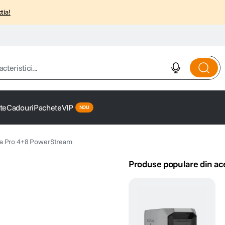
tia!
istici...
te
Cadouri
Pachete
VIP
ta Pro 4+8 PowerStream
Produse populare din ac