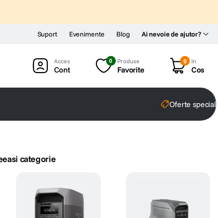
Suport
Evenimente
Blog
Ai nevoie de ajutor?
0
Produse
0
In
Cont
Favorite
Cos
Oferte special
eeasi categorie