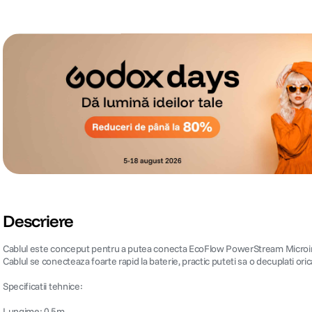
Descriere
Cablul este conceput pentru a putea conecta EcoFlow PowerStream Microinverte
Cablul se conecteaza foarte rapid la baterie, practic puteti sa o decuplati ori
Specificatii tehnice:
Lungime: 0.5m