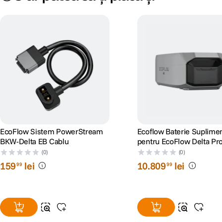
EcoFlow Sistem PowerStream
Ecoflow Baterie Suplime
BKW-Delta EB Cablu
pentru EcoFlow Delta Pr
(0)
(0)
159
lei
10
.
809
lei
99
99