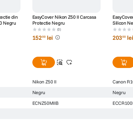
ectie din
EasyCover Nikon Z50 II Carcasa
EasyCover
30 Negru
Protectie Negru
Silicon N
R100
(0)
152
lei
203
le
00
00
Nikon Z50 II
Canon R1
Negru
Negru
ECNZ50MIIB
ECCR100