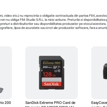
ni, video etc.) nu reprezinta o obligatie contractuala din partea F64, acestea 
ri nu obliga F64 Studio S.R.L. la nicio actiune. Preturile si disponibilitate
de preturi a distribuitorilor sau disponibilitatea produselor pe stocul acesto
ografiere, lipsa de acuratete sau erori ale produselor software, fara a anunta
rio 200
SanDisk Extreme PRO Card de
EasyCover