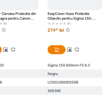
 Carcasa Protectie din
EasyCover Husa Protectie
eagra pentru Canon
Obiectiv pentru Sigma 150-
600mm F5-6.3 DG DN OS Sports
(0)
(0)
(Sony E) Negru
i
274
lei
00
00
Sigma 150-600mm F5-6.3
Negru
B
LOSG150600SSEB
269.900