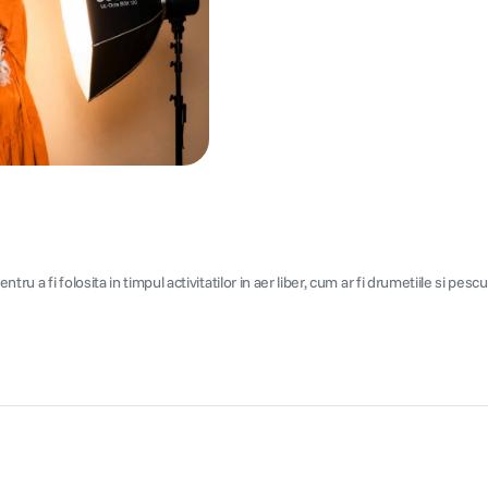
a fi folosita in timpul activitatilor in aer liber, cum ar fi drumetiile si pescuitu