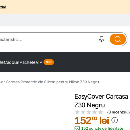
tia!
istici...
te
Cadouri
Pachete
VIP
er Carcasa Protectie din Silicon pentru Nikon Z30 Negru
EasyCover Carcasa P
Z30 Negru
(
0 recenzii
)
C
152
lei
00
152 puncte de fidelitate