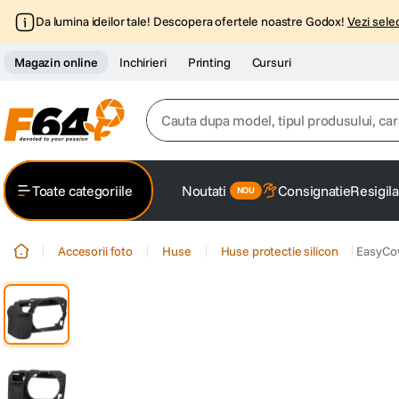
Da lumina ideilor tale! Descopera ofertele noastre Godox!
Vezi selec
Magazin online
Inchirieri
Printing
Cursuri
Cauta dupa model, tipul produsului, caracter
Top Cautari
Toate categoriile
Noutati
Consignatie
Resigila
canon g7x
1
.
Accesorii foto
Huse
Huse protectie silicon
EasyCov
trepied
2
.
trepied telefon
3
.
peak design
4
.
canon sx740 hs
5
.