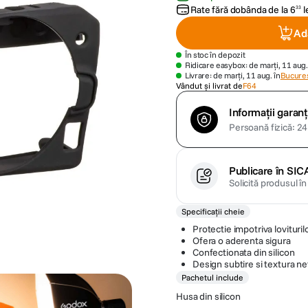
Rate fără dobânda de la
6
l
33
Ad
În stoc în depozit
Ridicare easybox: de marți, 11 aug.
Livrare: de marți, 11 aug. în
Bucures
Vândut și livrat de
F64
Informații garanț
Persoană fizică: 24 
Publicare în SIC
Solicită produsul î
Specificații cheie
Protectie impotriva loviturilo
Ofera o aderenta sigura
Confectionata din silicon
Design subtire si textura n
Pachetul include
Husa din silicon