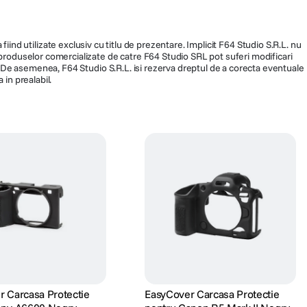
fiind utilizate exclusiv cu titlu de prezentare. Implicit F64 Studio S.R.L. nu
a produselor comercializate de catre F64 Studio SRL pot suferi modificari
ra. De asemenea, F64 Studio S.R.L. isi rezerva dreptul de a corecta eventuale
 in prealabil.
 Carcasa Protectie
EasyCover Carcasa Protectie