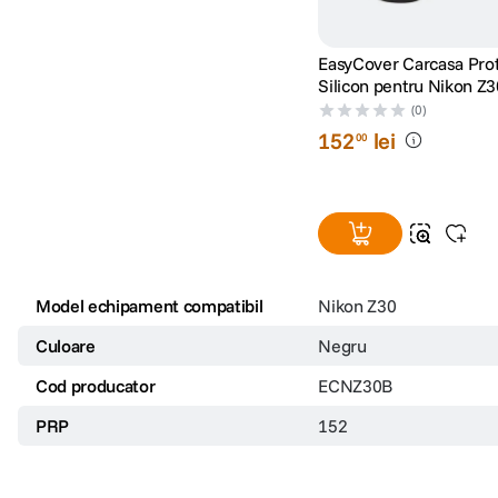
EasyCover Carcasa Prot
Silicon pentru Nikon Z
(0)
152
lei
00
Model echipament compatibil
Nikon Z30
Culoare
Negru
Cod producator
ECNZ30B
PRP
152