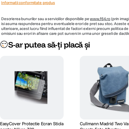
Informatii conformitate produs
Descrierea bunurilor sau a serviciilor disponibile pe
www.f64.ro
(prin imagi
isi asuma raspunderea pentru eventualele erori de pret sau stoc. Aceste ero
ulterioare, acest lucru fiind influentat de factori externi precum politica 
omisiuni sau erori in afisare care pot surveni in urma unor greseli de dactil
S-ar putea să-ți placă și
EasyCover Protectie Ecran Sticla
Cullmann Madrid Two Va