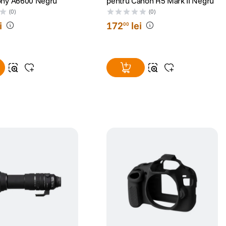
ony A6600 Negru
pentru Canon R5 Mark II Negru
(0)
(0)
i
172
lei
00