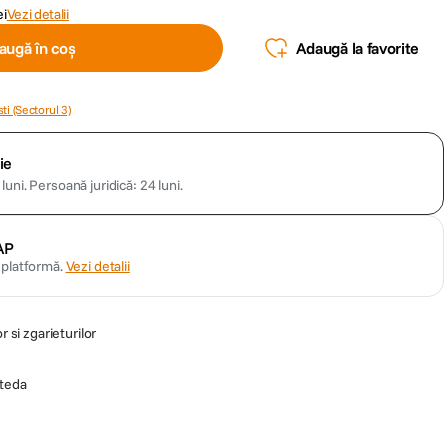
ei
Vezi detalii
augă în coș
Adaugă la favorite
ti (Sectorul 3)
ie
luni.
Persoană juridică: 24 luni.
AP
n platformă.
Vezi detalii
r si zgarieturilor
eteda