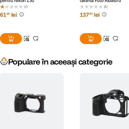
pentru Nikon Z30
Geanta Foto Albastru
(1)
(0)
61
lei
137
lei
00
00
Populare în aceeași categorie