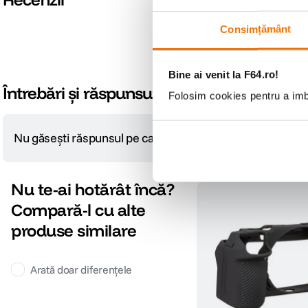
Consimțământ
Bine ai venit la F64.ro!
Întrebări și răspunsuri
Folosim cookies pentru a imbu
Nu găsești răspunsul pe care îl cauți?
Pune o întrebare
Nu te-ai hotărât încă?
Compară-l cu alte
produse similare
Arată doar diferențele