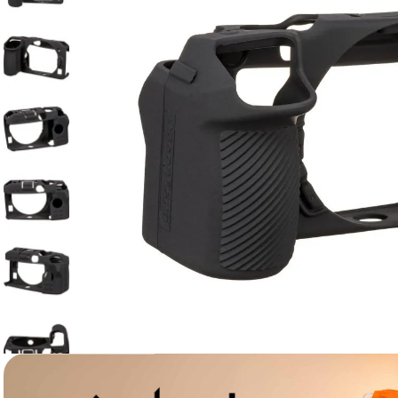
lavaliera
6
.
card memorie
7
.
ulanzi
8
.
insta 360
9
.
godox
10
.