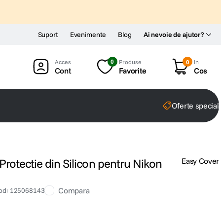
Suport
Evenimente
Blog
Ai nevoie de ajutor?
0
Produse
0
In
Cont
Favorite
Cos
Oferte special
rotectie din Silicon pentru Nikon
Easy Cover
Compara
od
:
125068143