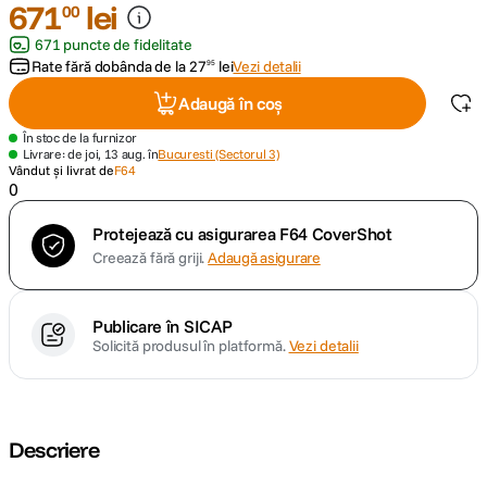
671
lei
00
671 puncte de fidelitate
canon sx740 hs
5
.
Rate fără dobânda de la
27
lei
Vezi detalii
95
lavaliera
6
.
Adaugă în coș
În stoc de la furnizor
sony fx
7
.
Livrare: de joi, 13 aug. în
Bucuresti (Sectorul 3)
Vândut și livrat de
F64
0
card memorie
8
.
Protejează cu asigurarea F64 CoverShot
dji mic mini
9
.
Creează fără griji.
Adaugă asigurare
dji osmo
10
.
Publicare în SICAP
Solicită produsul în platformă.
Vezi detalii
Descriere