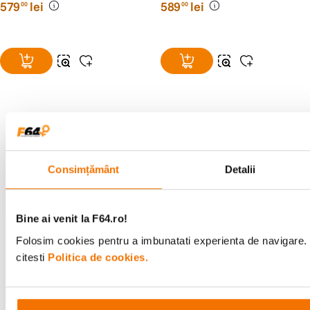
579
lei
589
lei
00
00
Alatura-te comunitatii creatorilor
Descopera inspiratie, recomandari utile,
Consimțământ
Detalii
ghiduri foto-video si oferte pregatite special
pentru tine.
Bine ai venit la F64.ro!
Folosim cookies pentru a imbunatati experienta de navigare. 
Consultanta
Livrare gratuita pe
citesti
Politica de cookies.
specializata
499lei