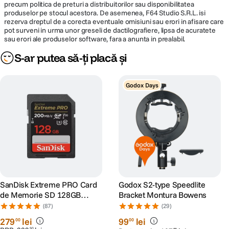
precum politica de preturi a distribuitorilor sau disponibilitatea
produselor pe stocul acestora. De asemenea, F64 Studio S.R.L. isi
rezerva dreptul de a corecta eventuale omisiuni sau erori in afisare care
pot surveni in urma unor greseli de dactilografiere, lipsa de acuratete
sau erori ale produselor software, fara a anunta in prealabil.
S-ar putea să-ți placă și
Godox Days
SanDisk Extreme PRO Card
Godox S2-type Speedlite
de Memorie SD 128GB
Bracket Montura Bowens
SDXC UHS-I Class 10 U3 V30
(87)
(29)
+ 2 Ani RescuePRO Deluxe
279
lei
99
lei
00
00
90