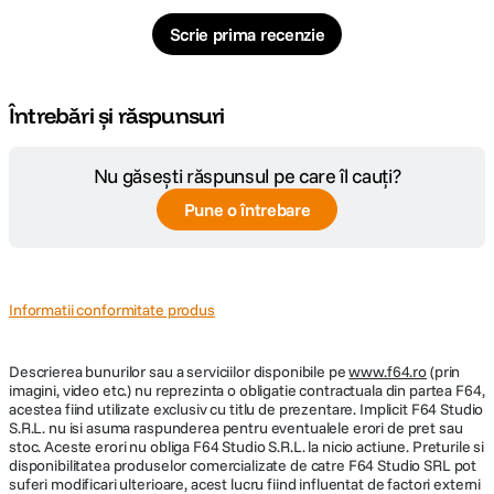
Scrie prima recenzie
Întrebări și răspunsuri
Nu găsești răspunsul pe care îl cauți?
Pune o întrebare
Informatii conformitate produs
Descrierea bunurilor sau a serviciilor disponibile pe
www.f64.ro
(prin
imagini, video etc.) nu reprezinta o obligatie contractuala din partea F64,
acestea fiind utilizate exclusiv cu titlu de prezentare. Implicit F64 Studio
S.R.L. nu isi asuma raspunderea pentru eventualele erori de pret sau
stoc. Aceste erori nu obliga F64 Studio S.R.L. la nicio actiune. Preturile si
disponibilitatea produselor comercializate de catre F64 Studio SRL pot
suferi modificari ulterioare, acest lucru fiind influentat de factori externi