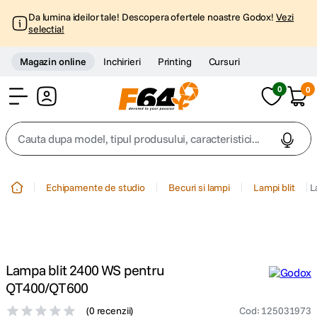
Da lumina ideilor tale! Descopera ofertele noastre Godox!
Vezi
selectia!
Magazin online
Inchirieri
Printing
Cursuri
0
0
Cont
Cauta dupa model, tipul produsului, caracteristici...
Top Cautari
Echipamente de studio
Becuri si lampi
Lampi blit
L
canon g7x
1
.
trepied
2
.
Lampa blit 2400 WS pentru
trepied telefon
3
.
QT400/QT600
(
0 recenzii
)
Cod
:
125031973
peak design
4
.