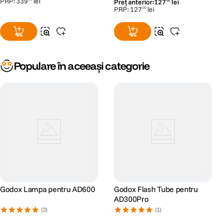
PRP:
339
lei
Preț anterior:
127
lei
00
PRP:
127
lei
00
Populare în aceeași categorie
Godox Lampa pentru AD600
Godox Flash Tube pentru
AD300Pro
(3)
(1)