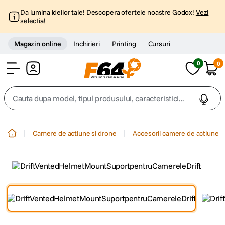
Da lumina ideilor tale! Descopera ofertele noastre Godox!
Vezi
selectia!
Magazin online
Inchirieri
Printing
Cursuri
0
0
Cont
Cauta dupa model, tipul produsului, caracteristici...
Top Cautari
Camere de actiune si drone
Accesorii camere de actiune
canon g7x
1
.
trepied
2
.
trepied telefon
3
.
peak design
4
.