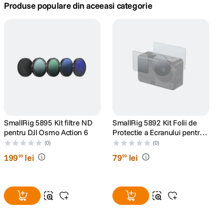
Produse populare din aceeasi categorie
canon sx740 hs
5
.
lavaliera
6
.
card memorie
7
.
dji mic mini
8
.
dji osmo
9
.
SmallRig 5895 Kit filtre ND
SmallRig 5892 Kit Folii de
pentru DJI Osmo Action 6
Protectie a Ecranului pentru
insta 360
10
.
DJI Osmo Action 6
(0)
(0)
199
lei
79
lei
99
99