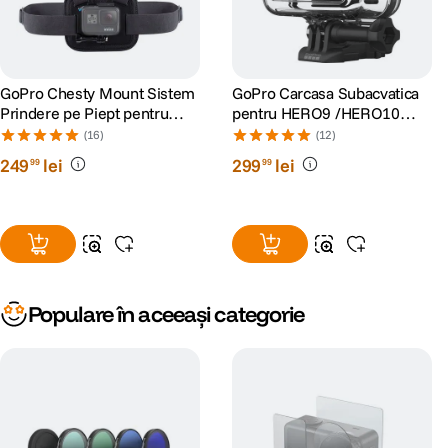
GoPro Chesty Mount Sistem
GoPro Carcasa Subacvatica
Prindere pe Piept pentru
pentru HERO9 /HERO10
Camerele Video GoPro
/HERO11 Black/HERO12/
(16)
(12)
HERO13
249
lei
299
lei
99
99
Populare în aceeași categorie