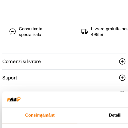
pentru tine.
Consultanta
Livrare gratuita pe
specializata
499lei
Comenzi si livrare
Suport
Service si garantii
F64 Studio
Consimțământ
Detalii