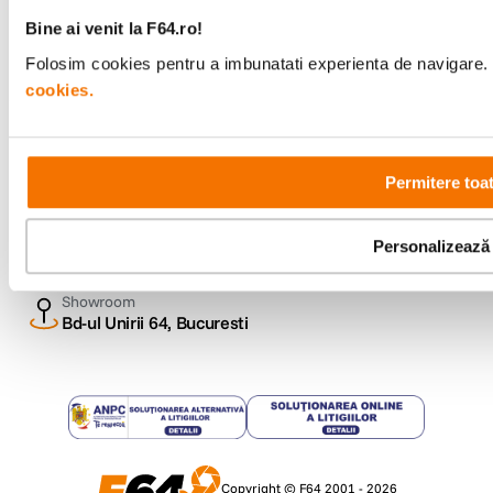
Urmareste-ne
Bine ai venit la F64.ro!
Folosim cookies pentru a imbunatati experienta de navigare. P
cookies.
Metode de plata
Permitere toa
Comenzi si suport
+40 21 270 0050
Personalizează
Program de lucru
09:00 - 21:00
Showroom
Bd-ul Unirii 64, Bucuresti
Copyright © F64 2001 - 2026