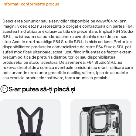
Informatii conformitate produs
Descrierea bunurilor sau a serviciilor disponibile pe
www.f64.ro
(prin
imagini, video etc.) nu reprezinta o obligatie contractuala din partea F64,
acestea fiind utilizate exclusiv cu titlu de prezentare. Implicit F64 Studio
S.R.L. nu isi asuma raspunderea pentru eventualele erori de pret sau
stoc. Aceste erori nu obliga F64 Studio S.R.L. la nicio actiune. Preturile si
disponibilitatea produselor comercializate de catre F64 Studio SRL pot
suferi modificari ulterioare, acest lucru fiind influentat de factori externi
precum politica de preturi a distribuitorilor sau disponibilitatea
produselor pe stocul acestora. De asemenea, F64 Studio S.R.L. isi
rezerva dreptul de a corecta eventuale omisiuni sau erori in afisare care
pot surveni in urma unor greseli de dactilografiere, lipsa de acuratete
sau erori ale produselor software, fara a anunta in prealabil.
S-ar putea să-ți placă și