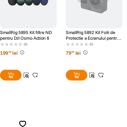
SmallRig 5895 Kit filtre ND
SmallRig 5892 Kit Folii de
pentru DJI Osmo Action 6
Protectie a Ecranului pentru
DJI Osmo Action 6
(0)
(0)
199
lei
79
lei
99
99
Alatura-te comunitatii creatorilor
Descopera inspiratie, recomandari utile,
ghiduri foto-video si oferte pregatite special