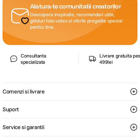
Alatura-te comunitatii creatorilor
Descopera inspiratie, recomandari utile,
ghiduri foto-video si oferte pregatite special
pentru tine.
Consultanta
Livrare gratuita pe
specializata
499lei
Comenzi si livrare
Suport
Service si garantii