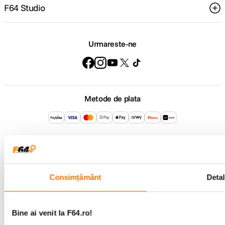
F64 Studio
Urmareste-ne
Metode de plata
Comenzi si suport
+40 21 270 0050
Program de lucru
09:00 - 21:00
Showroom
Consimțământ
Detal
Bd-ul Unirii 64, Bucuresti
Bine ai venit la F64.ro!