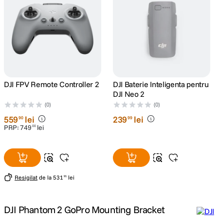
canon sx740 hs
5
.
lavaliera
6
.
card memorie
7
.
DJI FPV Remote Controller 2
DJI Baterie Inteligenta pentru
ulanzi
8
.
DJI Neo 2
(0)
(0)
insta 360
9
.
559
lei
239
lei
90
99
PRP:
749
lei
00
godox
10
.
Resigilat
de la
531
lei
91
DJI Phantom 2 GoPro Mounting Bracket