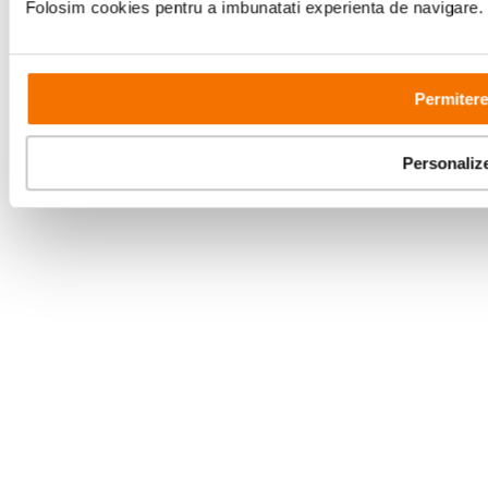
Folosim cookies pentru a imbunatati experienta de navigare. P
Copyright © F64 2001 - 2026
Permitere
Parteneri tehnologie:
Personaliz