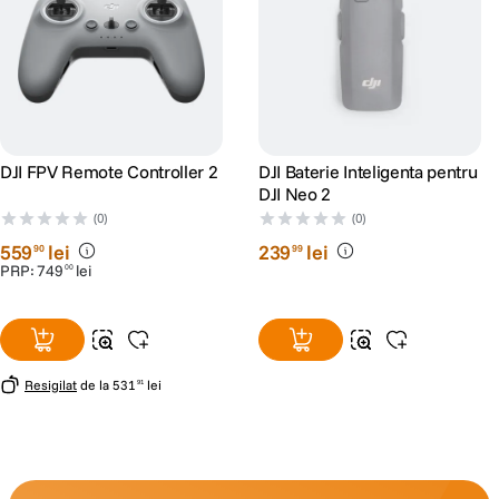
DJI FPV Remote Controller 2
DJI Baterie Inteligenta pentru
DJI Neo 2
(0)
(0)
559
lei
239
lei
90
99
PRP:
749
lei
00
Resigilat
de la
531
lei
91