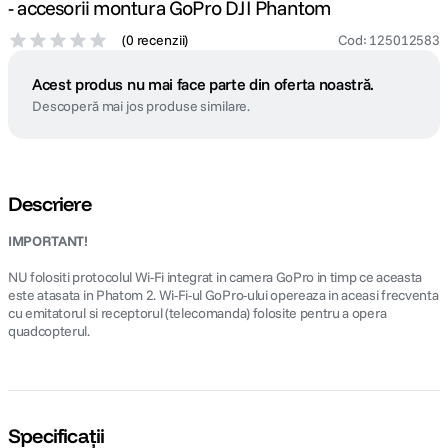
- accesorii montura GoPro DJI Phantom
(
0 recenzii
)
Cod
:
125012583
Acest produs nu mai face parte din oferta noastră.
Descoperă mai jos produse similare.
Descriere
IMPORTANT!
NU folositi protocolul Wi-Fi integrat in camera GoPro in timp ce aceasta
este atasata in Phatom 2. Wi-Fi-ul GoPro-ului opereaza in aceasi frecventa
cu emitatorul si receptorul (telecomanda) folosite pentru a opera
quadcopterul.
Specificații