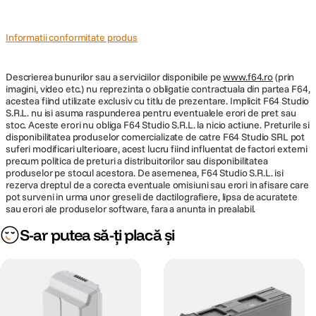
Informatii conformitate produs
Descrierea bunurilor sau a serviciilor disponibile pe
www.f64.ro
(prin
imagini, video etc.) nu reprezinta o obligatie contractuala din partea F64,
acestea fiind utilizate exclusiv cu titlu de prezentare. Implicit F64 Studio
S.R.L. nu isi asuma raspunderea pentru eventualele erori de pret sau
stoc. Aceste erori nu obliga F64 Studio S.R.L. la nicio actiune. Preturile si
disponibilitatea produselor comercializate de catre F64 Studio SRL pot
suferi modificari ulterioare, acest lucru fiind influentat de factori externi
precum politica de preturi a distribuitorilor sau disponibilitatea
produselor pe stocul acestora. De asemenea, F64 Studio S.R.L. isi
rezerva dreptul de a corecta eventuale omisiuni sau erori in afisare care
pot surveni in urma unor greseli de dactilografiere, lipsa de acuratete
sau erori ale produselor software, fara a anunta in prealabil.
S-ar putea să-ți placă și