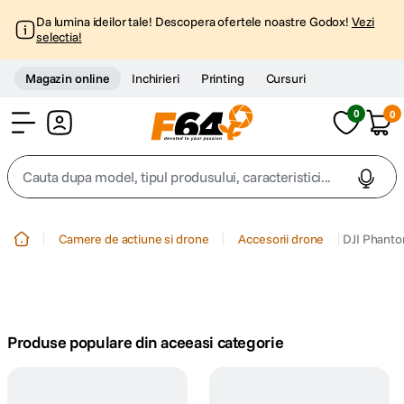
Da lumina ideilor tale! Descopera ofertele noastre Godox!
Vezi
selectia!
Magazin online
Inchirieri
Printing
Cursuri
0
0
Cont
Cauta dupa model, tipul produsului, caracteristici...
Top Cautari
Camere de actiune si drone
Accesorii drone
DJI Phanto
canon g7x
1
.
trepied
2
.
Produse populare din aceeasi categorie
trepied telefon
3
.
peak design
4
.