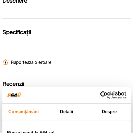
Descriere
Specificații
Raportează o eroare
Recenzii
Întrebări și răspunsuri
Consimțământ
Detalii
Despre
Nu găsești răspunsul pe care îl cauți?
Pune o întrebare
Bine ai venit la F64.ro!