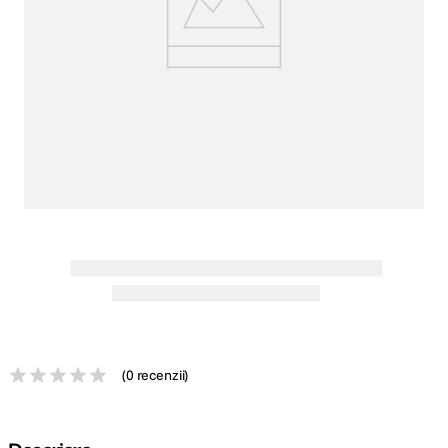
lavaliera
5
.
canon sx740 hs
6
.
card memorie
7
.
sony fx
8
.
dji mic mini
9
.
dji osmo pocket 4
10
.
(
0 recenzii
)