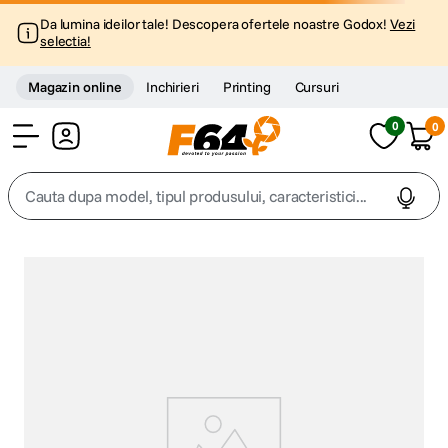
Da lumina ideilor tale! Descopera ofertele noastre Godox!
Vezi
selectia!
Magazin online
Inchirieri
Printing
Cursuri
0
0
Cont
Cauta dupa model, tipul produsului, caracteristici...
Top Cautari
canon g7x
1
.
trepied
2
.
trepied telefon
3
.
peak design
4
.