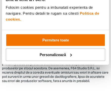
Folosim cookies pentru a imbunatati experienta de
navigare. Pentru detalii te rugam sa citesti
Politica de
cookies.
Informatii conformitate produs
Descrierea bunurilor sau a serviciilor disponibile pe
www.f64.ro
(prin
imagini, video etc.) nu reprezinta o obligatie contractuala din partea F64,
Permitere toate
acestea fiind utilizate exclusiv cu titlu de prezentare. Implicit F64 Studio
S.R.L. nu isi asuma raspunderea pentru eventualele erori de pret sau
stoc. Aceste erori nu obliga F64 Studio S.R.L. la nicio actiune. Preturile si
Personalizează
disponibilitatea produselor comercializate de catre F64 Studio SRL pot
suferi modificari ulterioare, acest lucru fiind influentat de factori externi
precum politica de preturi a distribuitorilor sau disponibilitatea
produselor pe stocul acestora. De asemenea, F64 Studio S.R.L. isi
rezerva dreptul de a corecta eventuale omisiuni sau erori in afisare care
pot surveni in urma unor greseli de dactilografiere, lipsa de acuratete
sau erori ale produselor software, fara a anunta in prealabil.
Alatura-te comunitatii creatorilor
Descopera inspiratie, recomandari utile,