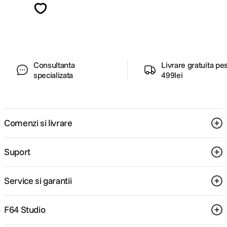
ghiduri foto-video si oferte pregatite special
pentru tine.
Consultanta
Livrare gratuita pe
specializata
499lei
Comenzi si livrare
Suport
Service si garantii
F64 Studio