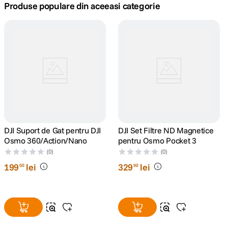
Produse populare din aceeasi categorie
canon sx740 hs
5
.
lavaliera
6
.
sony fx
7
.
card memorie
8
.
dji mic mini
9
.
DJI Suport de Gat pentru DJI
DJI Set Filtre ND Magnetice
Osmo 360/Action/Nano
pentru Osmo Pocket 3
dji osmo
10
.
(0)
(0)
199
lei
329
lei
00
90