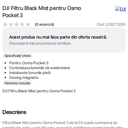
DJI Filtru Black Mist pentru Osmo
Pocket 3
(
0 recenzii
)
Cod
:
125073285
Acest produs nu mai face parte din oferta noastră.
Descoperă mai jos produse similare.
Specificații cheie
Pentru Osmo Pocket 3
Controleaza luminile de evidentiere
Indulceste tonurile pielii
Desing magnetic
Pachetul include
DJI Filtru Black Mist pentru Osmo Pocket 3
Descriere
Filtrul Black Mist pentru Osmo Pocket 3 de la DJI scade contrastul, iar
luminile din cadru sunt difuzate, ajutand la echilibrarea gamei tonale intre