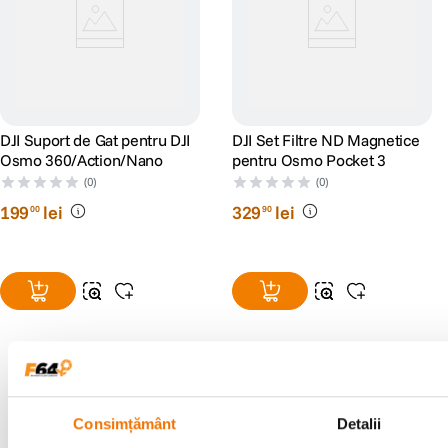
DJI Suport de Gat pentru DJI
DJI Set Filtre ND Magnetice
Osmo 360/Action/Nano
pentru Osmo Pocket 3
(0)
(0)
199
lei
329
lei
00
90
Alatura-te comunitatii creatorilor
Consimțământ
Detalii
Descopera inspiratie, recomandari utile,