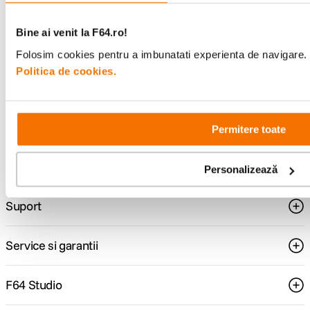
ghiduri foto-video si oferte pregatite special
pentru tine.
Bine ai venit la F64.ro!
Folosim cookies pentru a imbunatati experienta de navigare. P
Politica de cookies.
Consultanta
Livrare gratuita pe
specializata
499lei
Permitere toate
Comenzi si livrare
Personalizează
Suport
Service si garantii
F64 Studio