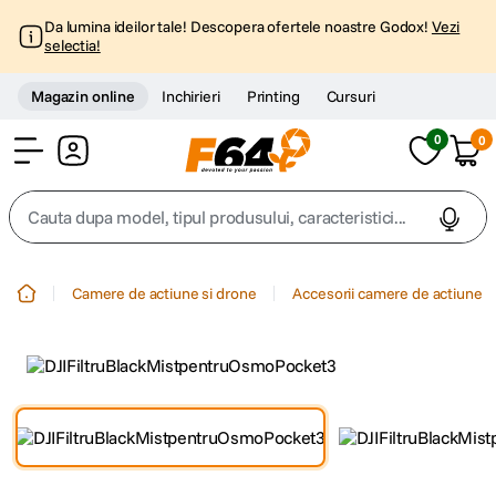
Da lumina ideilor tale! Descopera ofertele noastre Godox!
Vezi
selectia!
Magazin online
Inchirieri
Printing
Cursuri
0
0
Cont
Cauta dupa model, tipul produsului, caracteristici...
Top Cautari
Camere de actiune si drone
Accesorii camere de actiune
canon g7x
1
.
trepied
2
.
trepied telefon
3
.
peak design
4
.