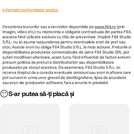
Informatii conformitate produs
Descrierea bunurilor sau a serviciilor disponibile pe
www.f64.ro
(prin
imagini, video etc.) nu reprezinta o obligatie contractuala din partea F64,
acestea fiind utilizate exclusiv cu titlu de prezentare. Implicit F64 Studio
S.R.L. nu isi asuma raspunderea pentru eventualele erori de pret sau
stoc. Aceste erori nu obliga F64 Studio S.R.L. la nicio actiune. Preturile si
disponibilitatea produselor comercializate de catre F64 Studio SRL pot
suferi modificari ulterioare, acest lucru fiind influentat de factori externi
precum politica de preturi a distribuitorilor sau disponibilitatea
produselor pe stocul acestora. De asemenea, F64 Studio S.R.L. isi
rezerva dreptul de a corecta eventuale omisiuni sau erori in afisare care
pot surveni in urma unor greseli de dactilografiere, lipsa de acuratete
sau erori ale produselor software, fara a anunta in prealabil.
S-ar putea să-ți placă și