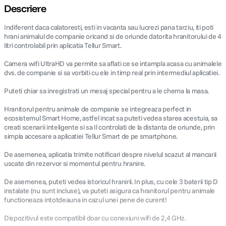
Descriere
Indiferent daca calatoresti, esti in vacanta sau lucrezi pana tarziu, iti poti
hrani animalul de companie oricand si de oriunde datorita hranitorului de 4
litri controlabil prin aplicatia Tellur Smart.
Camera wifi UltraHD va permite sa aflati ce se intampla acasa cu animalele
dvs. de companie si sa vorbiti cu ele in timp real prin intermediul aplicatiei.
Puteti chiar sa inregistrati un mesaj special pentru a le chema la masa.
Hranitorul pentru animale de companie se integreaza perfect in
ecosistemul Smart Home, astfel incat sa puteti vedea starea acestuia, sa
creati scenarii inteligente si sa Il controlati de la distanta de oriunde, prin
simpla accesare a aplicatiei Tellur Smart de pe smartphone.
De asemenea, aplicatia trimite notificari despre nivelul scazut al mancarii
uscate din rezervor si momentul pentru hranire.
De asemenea, puteti vedea istoricul hranirii. In plus, cu cele 3 baterii tip D
instalate (nu sunt incluse), va puteti asigura ca hranitorul pentru animale
functioneaza intotdeauna in cazul unei pene de curent!
Dispozitivul este compatibil doar cu conexiuni wifi de 2,4 GHz.