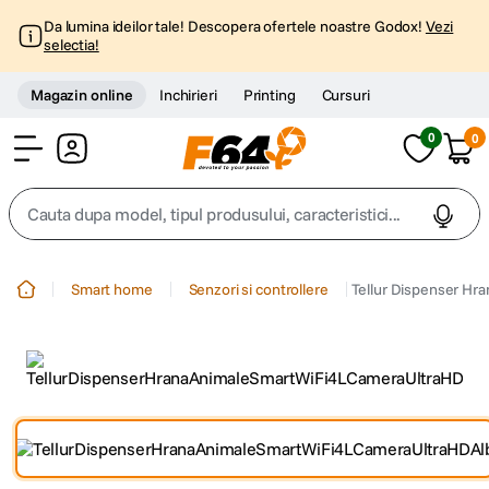
Da lumina ideilor tale! Descopera ofertele noastre Godox!
Vezi
selectia!
Magazin online
Inchirieri
Printing
Cursuri
0
0
Cont
Cauta dupa model, tipul produsului, caracteristici...
Top Cautari
Smart home
Senzori si controllere
Tellur Dispenser Hr
canon g7x
1
.
trepied
2
.
trepied telefon
3
.
peak design
4
.