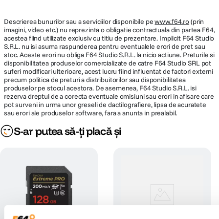
Umiditate ambientala de lucru: 10% ~ 95% RH
Dimensiunile produsului: 196 x 355 x 289mm
Greutatea produsului: 2000g
Descrierea bunurilor sau a serviciilor disponibile pe
www.f64.ro
(prin
Culoare: Alb
imagini, video etc.) nu reprezinta o obligatie contractuala din partea F64,
acestea fiind utilizate exclusiv cu titlu de prezentare. Implicit F64 Studio
S.R.L. nu isi asuma raspunderea pentru eventualele erori de pret sau
stoc. Aceste erori nu obliga F64 Studio S.R.L. la nicio actiune. Preturile si
disponibilitatea produselor comercializate de catre F64 Studio SRL pot
suferi modificari ulterioare, acest lucru fiind influentat de factori externi
precum politica de preturi a distribuitorilor sau disponibilitatea
produselor pe stocul acestora. De asemenea, F64 Studio S.R.L. isi
rezerva dreptul de a corecta eventuale omisiuni sau erori in afisare care
pot surveni in urma unor greseli de dactilografiere, lipsa de acuratete
sau erori ale produselor software, fara a anunta in prealabil.
S-ar putea să-ți placă și