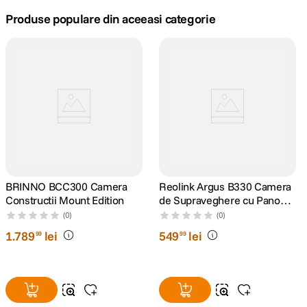
Produse populare din aceeasi categorie
lavaliera
5
.
canon sx740 hs
6
.
card memorie
7
.
sony fx
8
.
dji mic mini
9
.
BRINNO BCC300 Camera
Reolink Argus B330 Camera
dji osmo pocket 4
10
.
Constructii Mount Edition
de Supraveghere cu Panou
Solar 4 MP si Inteligenta
(0)
(0)
Artificiala
1
.
789
lei
549
lei
99
99