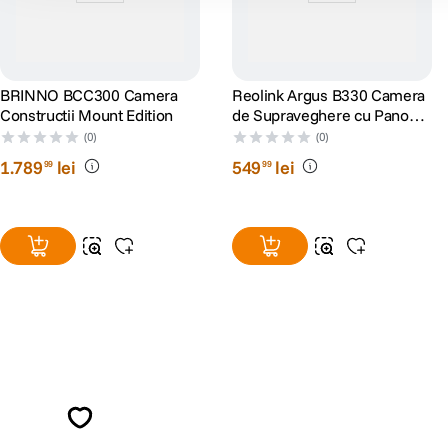
BRINNO BCC300 Camera
Reolink Argus B330 Camera
Constructii Mount Edition
de Supraveghere cu Panou
Solar 4 MP si Inteligenta
(0)
(0)
Artificiala
1
.
789
lei
549
lei
99
99
Alatura-te comunitatii creatorilor
Descopera inspiratie, recomandari utile,
ghiduri foto-video si oferte pregatite special
pentru tine.