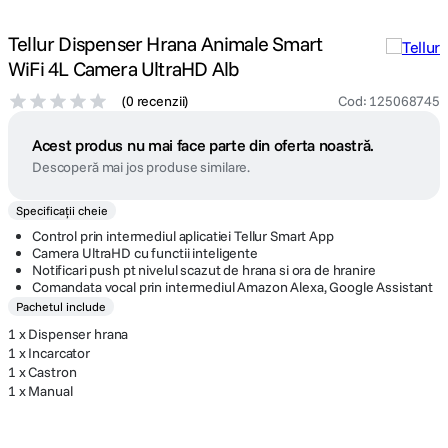
Tellur Dispenser Hrana Animale Smart
WiFi 4L Camera UltraHD Alb
(
0 recenzii
)
Cod
:
125068745
Acest produs nu mai face parte din oferta noastră.
Descoperă mai jos produse similare.
Specificații cheie
Control prin intermediul aplicatiei Tellur Smart App
Camera UltraHD cu functii inteligente
Notificari push pt nivelul scazut de hrana si ora de hranire
Comandata vocal prin intermediul Amazon Alexa, Google Assistant
Pachetul include
1 x Dispenser hrana
1 x Incarcator
1 x Castron
1 x Manual