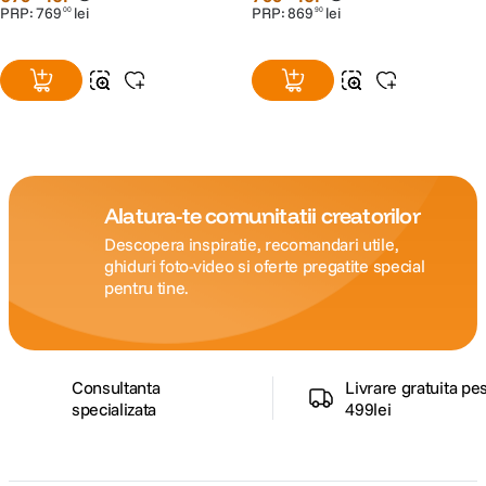
PRP:
769
lei
PRP:
869
lei
00
90
Alatura-te comunitatii creatorilor
Descopera inspiratie, recomandari utile,
ghiduri foto-video si oferte pregatite special
pentru tine.
Consultanta
Livrare gratuita pe
specializata
499lei