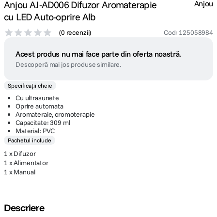
Anjou AJ-AD006 Difuzor Aromaterapie
Anjou
cu LED Auto-oprire Alb
(
0 recenzii
)
Cod
:
125058984
Acest produs nu mai face parte din oferta noastră.
Descoperă mai jos produse similare.
Specificații cheie
Cu ultrasunete
Oprire automata
Aromateraie, cromoterapie
Capacitate: 309 ml
Material: PVC
Pachetul include
1 x Difuzor
1 x Alimentator
1 x Manual
Descriere