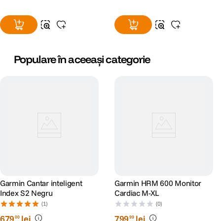
Populare în aceeași categorie
Garmin Cantar inteligent
Garmin HRM 600 Monitor
Index S2 Negru
Cardiac M-XL
(1)
(0)
679
lei
799
lei
00
99