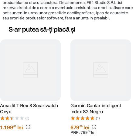
produselor pe stocul acestora. De asemenea, F64 Studio S.R.L. isi
rezerva dreptul de a corecta eventuale omisiuni sau erori in afisare care
pot surveni in urma unor greseli de dactilografiere, lipsa de acuratete
sau erori ale produselor software, fara a anunta in prealabil.
S-ar putea să-ți placă și
Amazfit T-Rex 3 Smartwatch
Garmin Cantar inteligent
Onyx
Index S2 Negru
(3)
(1)
1
.
199
lei
679
lei
00
00
PRP:
769
lei
00