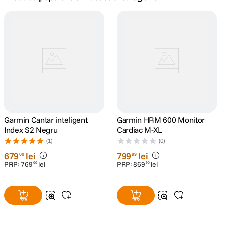
canon sx740 hs
5
.
lavaliera
6
.
card memorie
7
.
dji mic mini
8
.
dji osmo
Garmin Cantar inteligent
9
.
Garmin HRM 600 Monitor
Index S2 Negru
Cardiac M-XL
insta 360
(1)
(0)
10
.
679
lei
799
lei
00
99
PRP:
769
lei
PRP:
869
lei
00
90