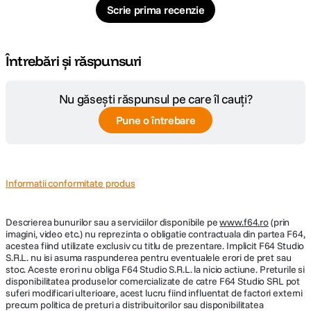
Scrie prima recenzie
Întrebări și răspunsuri
Nu găsești răspunsul pe care îl cauți?
Pune o întrebare
Informatii conformitate produs
Descrierea bunurilor sau a serviciilor disponibile pe
www.f64.ro
(prin
imagini, video etc.) nu reprezinta o obligatie contractuala din partea F64,
acestea fiind utilizate exclusiv cu titlu de prezentare. Implicit F64 Studio
S.R.L. nu isi asuma raspunderea pentru eventualele erori de pret sau
stoc. Aceste erori nu obliga F64 Studio S.R.L. la nicio actiune. Preturile si
disponibilitatea produselor comercializate de catre F64 Studio SRL pot
suferi modificari ulterioare, acest lucru fiind influentat de factori externi
precum politica de preturi a distribuitorilor sau disponibilitatea