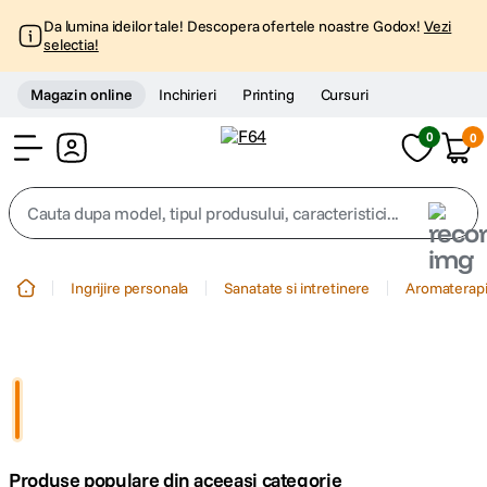
Da lumina ideilor tale! Descopera ofertele noastre Godox!
Vezi
selectia!
Magazin online
Inchirieri
Printing
Cursuri
0
0
Cont
Cauta dupa model, tipul produsului, caracteristici...
Top Cautari
Ingrijire personala
Sanatate si intretinere
Aromaterap
canon g7x
1
.
trepied
2
.
trepied telefon
3
.
Produse populare din aceeasi categorie
peak design
4
.