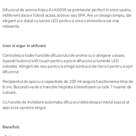
Difuzorul de aroma Anjou AJ-AD006 se potriveste perfect in orice spatiu,
indiferent daca e folosit acasa, la birou sau SPA. Are un design simplu, dar
elegant si e dotat cu lumini LED pentru a crea o atmosfera cat mai
relaxanta.
Usor si sigur in utilizare
Controleaza toate functiile difuzorului de aroma cu o atingere usoara.
Apasati butonul soft touch pentru a porni difuzorul si luminile LED
colorate. Atingeti din nou pentru a stinge lumina si de trei ori pentru a opri
difuzorul.
Recipientul de apa cu o capacitate de 200 ml asigura functionarea timp de
8 ore. Bucurati-va de o tranzitie treptata si linistitoare cu cele 7 nuante de
culoare.
Cu functie de inchidere automata, difuzorul detecteaza nivelul scazut al
apei si se opreste singur.
Beneficii: