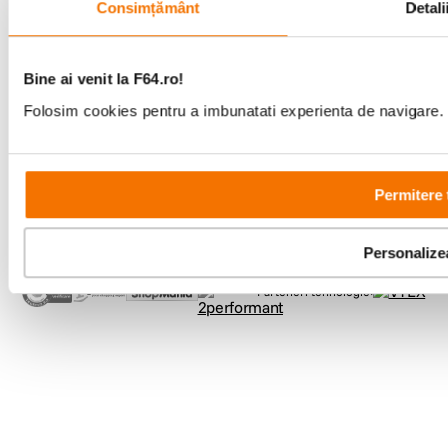
Consimțământ
Detali
Comenzi si suport
+40 21 270 0050
Program de lucru
09:00 - 21:00
Bine ai venit la F64.ro!
Showroom
Bd-ul Unirii 64, Bucuresti
Folosim cookies pentru a imbunatati experienta de navigare. P
Permitere 
Personalize
Copyright © F64 2001 - 2026
Parteneri tehnologie: