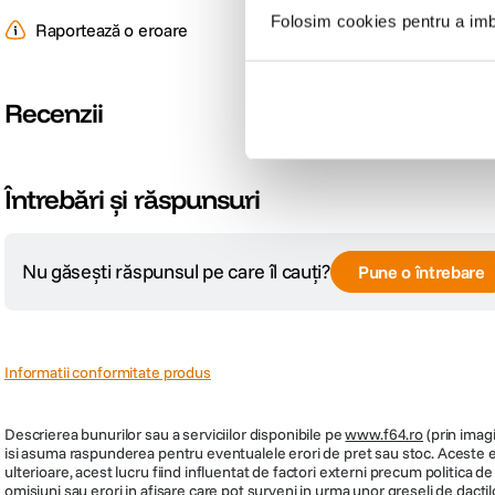
Folosim cookies pentru a imbu
Raportează o eroare
Recenzii
Întrebări și răspunsuri
Nu găsești răspunsul pe care îl cauți?
Pune o întrebare
Informatii conformitate produs
Descrierea bunurilor sau a serviciilor disponibile pe
www.f64.ro
(prin imagi
isi asuma raspunderea pentru eventualele erori de pret sau stoc. Aceste ero
ulterioare, acest lucru fiind influentat de factori externi precum politica 
omisiuni sau erori in afisare care pot surveni in urma unor greseli de dactil