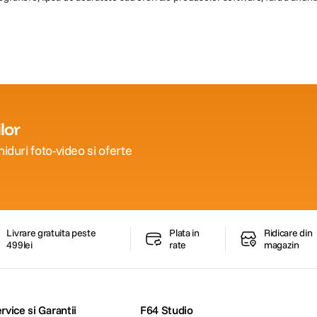
lor
iduri foto-video si oferte
Livrare gratuita peste
Plata in
Ridicare din
499lei
rate
magazin
rvice si Garantii
F64 Studio