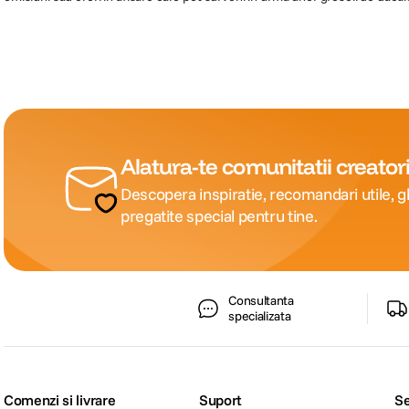
Alatura-te comunitatii creatori
Descopera inspiratie, recomandari utile, gh
pregatite special pentru tine.
Consultanta
specializata
Comenzi si livrare
Suport
Se