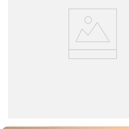
canon sx740 hs
6
.
card memorie
7
.
sony fx
8
.
dji mic mini
9
.
dji osmo pocket 4
10
.