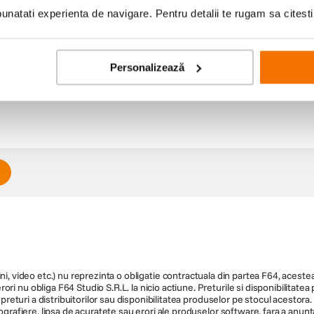
natati experienta de navigare. Pentru detalii te rugam sa citest
Personalizează
ni, video etc.) nu reprezinta o obligatie contractuala din partea F64, acestea 
ri nu obliga F64 Studio S.R.L. la nicio actiune. Preturile si disponibilitate
de preturi a distribuitorilor sau disponibilitatea produselor pe stocul acesto
ografiere, lipsa de acuratete sau erori ale produselor software, fara a anunta