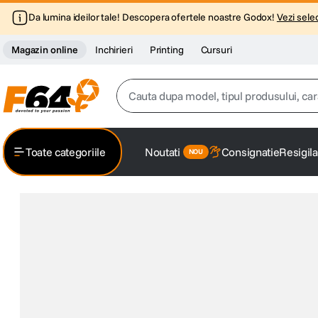
Da lumina ideilor tale! Descopera ofertele noastre Godox!
Vezi selec
Magazin online
Inchirieri
Printing
Cursuri
Cauta dupa model, tipul produsului, caracter
Top Cautari
Toate categoriile
Noutati
Consignatie
Resigila
canon g7x
1
.
trepied
2
.
trepied telefon
3
.
peak design
4
.
lavaliera
5
.