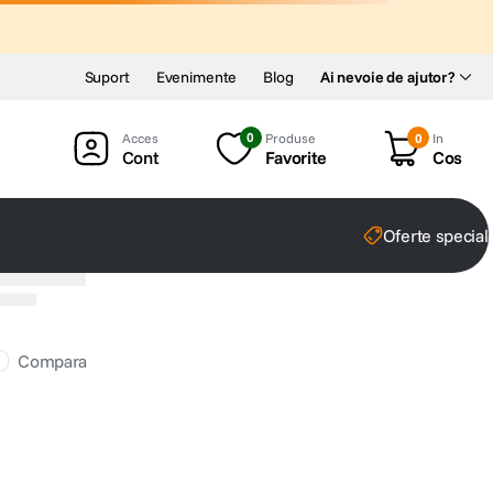
Suport
Evenimente
Blog
Ai nevoie de ajutor?
0
Produse
0
In
Cont
Favorite
Cos
Oferte special
Compara