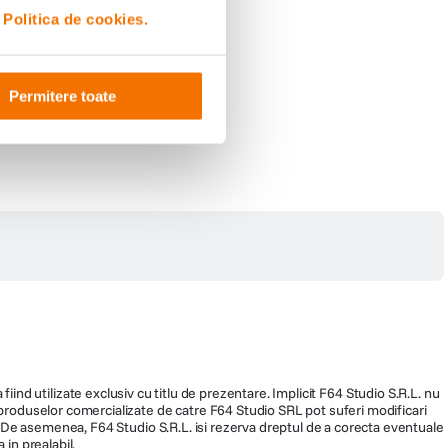
i
Politica de cookies.
Permitere toate
fiind utilizate exclusiv cu titlu de prezentare. Implicit F64 Studio S.R.L. nu
a produselor comercializate de catre F64 Studio SRL pot suferi modificari
ra. De asemenea, F64 Studio S.R.L. isi rezerva dreptul de a corecta eventuale
 in prealabil.