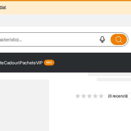
tia!
istici...
te
Cadouri
Pachete
VIP
(
0 recenzii
)