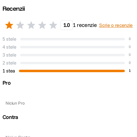
Recenzii
1.0
1 recenzie
Scrie o recenzie
5 stele
0
4 stele
0
3 stele
0
2 stele
0
1 stea
1
Pro
Niciun Pro
Contra