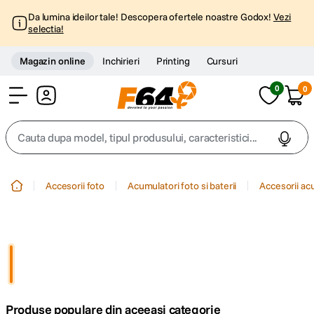
Da lumina ideilor tale! Descopera ofertele noastre Godox!
Vezi
selectia!
Magazin online
Inchirieri
Printing
Cursuri
0
0
Cont
Cauta dupa model, tipul produsului, caracteristici...
Top Cautari
Accesorii foto
Acumulatori foto si baterii
Accesorii ac
canon g7x
1
.
trepied
2
.
trepied telefon
3
.
Produse populare din aceeasi categorie
peak design
4
.