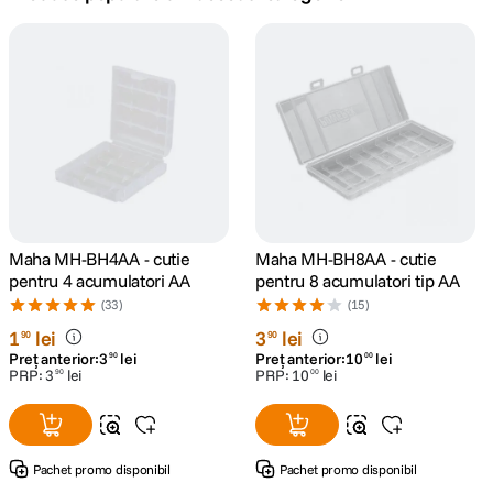
canon sx740 hs
5
.
lavaliera
6
.
card memorie
7
.
dji mic mini
8
.
dji osmo
Maha MH-BH4AA - cutie
Maha MH-BH8AA - cutie
9
.
pentru 4 acumulatori AA
pentru 8 acumulatori tip AA
(33)
(15)
insta 360
10
.
1
lei
3
lei
90
90
Preț anterior:
3
lei
Preț anterior:
10
lei
90
00
PRP:
3
lei
PRP:
10
lei
90
00
Pachet promo disponibil
Pachet promo disponibil