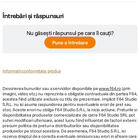
Întrebări și răspunsuri
Nu găsești răspunsul pe care îl cauți?
Pune o întrebare
Informatii conformitate produs
Descrierea bunurilor sau a serviciilor disponibile pe
www.f64.ro
(prin
imagini, video etc.) nu reprezinta o obligatie contractuala din partea F64,
acestea fiind utilizate exclusiv cu titlu de prezentare. Implicit F64 Studio
S.R.L. nu isi asuma raspunderea pentru eventualele erori de pret sau
stoc. Aceste erori nu obliga F64 Studio S.R.L. la nicio actiune. Preturile si
disponibilitatea produselor comercializate de catre F64 Studio SRL pot
suferi modificari ulterioare, acest lucru fiind influentat de factori externi
precum politica de preturi a distribuitorilor sau disponibilitatea
produselor pe stocul acestora. De asemenea, F64 Studio S.R.L. isi
rezerva dreptul de a corecta eventuale omisiuni sau erori in afisare care