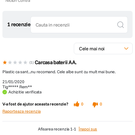
Niciun Contra
1 recenzie
Carcasa baterii AA.
1
Plastic ca sant...nu recomand. Cele albe sunt cu mult mai bune.
21/01/2020
Tig***** Rem**
Achizitie verificata
V-a fost de ajutor aceasta recenzie?
0
0
Raporteaza recenzia
afisarea recenzia
1-1
Înapoi sus