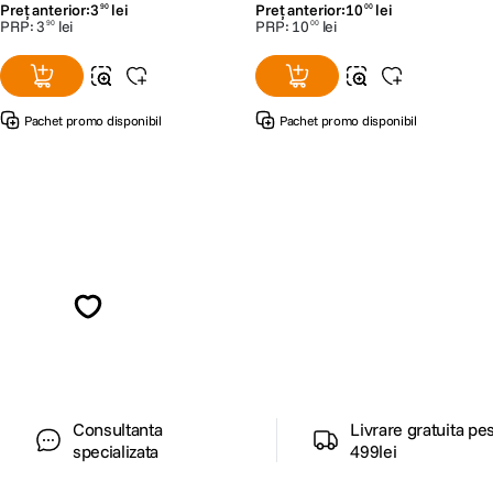
Preț anterior:
3
lei
Preț anterior:
10
lei
90
00
PRP:
3
lei
PRP:
10
lei
90
00
Pachet promo disponibil
Pachet promo disponibil
Alatura-te comunitatii creatorilor
Descopera inspiratie, recomandari utile,
ghiduri foto-video si oferte pregatite special
pentru tine.
Consultanta
Livrare gratuita pe
specializata
499lei