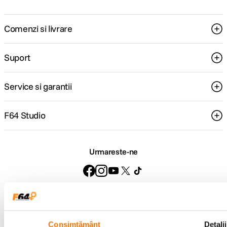
Comenzi si livrare
Suport
Service si garantii
F64 Studio
Urmareste-ne
Metode de plata
Consimțământ
Detalii