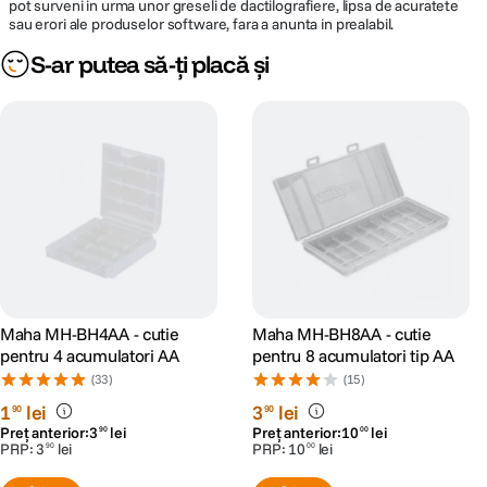
pot surveni in urma unor greseli de dactilografiere, lipsa de acuratete
sau erori ale produselor software, fara a anunta in prealabil.
S-ar putea să-ți placă și
Maha MH-BH4AA - cutie
Maha MH-BH8AA - cutie
pentru 4 acumulatori AA
pentru 8 acumulatori tip AA
(33)
(15)
1
lei
3
lei
90
90
Preț anterior:
3
lei
Preț anterior:
10
lei
90
00
PRP:
3
lei
PRP:
10
lei
90
00