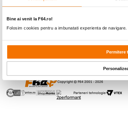
Comenzi si suport
+40 21 270 0050
Bine ai venit la F64.ro!
Program de lucru
09:00 - 21:00
Folosim cookies pentru a imbunatati experienta de navigare. P
Showroom
Bd-ul Unirii 64, Bucuresti
Permitere 
Personalize
Copyright © F64 2001 - 2026
Parteneri tehnologie: