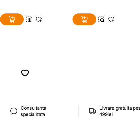
Alatura-te comunitatii creatorilor
Descopera inspiratie, recomandari utile,
ghiduri foto-video si oferte pregatite special
pentru tine.
Consultanta
Livrare gratuita pe
specializata
499lei