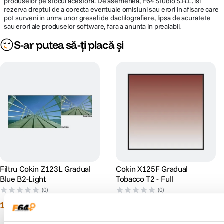
produselor pe stocul acestora. De asemenea, F64 Studio S.R.L. isi
rezerva dreptul de a corecta eventuale omisiuni sau erori in afisare care
pot surveni in urma unor greseli de dactilografiere, lipsa de acuratete
sau erori ale produselor software, fara a anunta in prealabil.
S-ar putea să-ți placă și
Filtru Cokin Z123L Gradual
Cokin X125F Gradual
Blue B2-Light
Tobacco T2 - Full
(0)
(0)
122
lei
224
lei
00
00