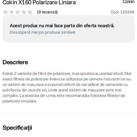
Cokin X160 Polarizare Liniara
Cokin
(
0 recenzii
)
Cod
:
105398
Acest produs nu mai face parte din oferta noastră.
Descoperă mai jos produse similare.
Descriere
Exista 2 variante de filtre de polarizare, insa acestea au acelasi efect. Mai
exact filtrele de polarizare liniara se utilizeaza pe camere mai vechi ce au
un sistem de masurare a expuneri diferit de cel utilizat de camerele cu
autofocus din ziua de azi, unde acest sistem de masurare este mai
complex. La acestea din urma este recomandata folosirea filtrelor de
polarizare circulara.
Specificații