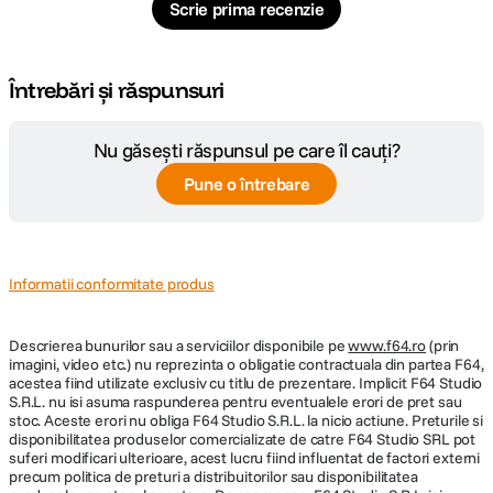
Scrie prima recenzie
Întrebări și răspunsuri
Nu găsești răspunsul pe care îl cauți?
Pune o întrebare
Informatii conformitate produs
Descrierea bunurilor sau a serviciilor disponibile pe
www.f64.ro
(prin
imagini, video etc.) nu reprezinta o obligatie contractuala din partea F64,
acestea fiind utilizate exclusiv cu titlu de prezentare. Implicit F64 Studio
S.R.L. nu isi asuma raspunderea pentru eventualele erori de pret sau
stoc. Aceste erori nu obliga F64 Studio S.R.L. la nicio actiune. Preturile si
disponibilitatea produselor comercializate de catre F64 Studio SRL pot
suferi modificari ulterioare, acest lucru fiind influentat de factori externi
precum politica de preturi a distribuitorilor sau disponibilitatea