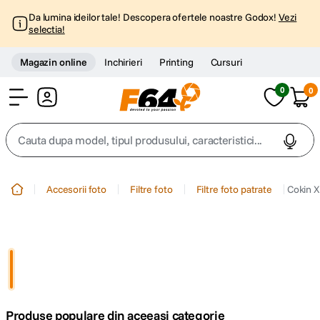
Da lumina ideilor tale! Descopera ofertele noastre Godox!
Vezi
selectia!
Magazin online
Inchirieri
Printing
Cursuri
0
0
Cont
Cauta dupa model, tipul produsului, caracteristici...
Top Cautari
Accesorii foto
Filtre foto
Filtre foto patrate
Cokin X
canon g7x
1
.
trepied
2
.
trepied telefon
3
.
Produse populare din aceeasi categorie
peak design
4
.