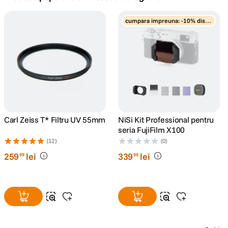
lavaliera
cumpara impreuna: -10% disco
5
.
unt
canon sx740 hs
6
.
card memorie
7
.
sony fx
8
.
dji mic mini
Carl Zeiss T* Filtru UV 55mm
NiSi Kit Professional pentru
9
.
seria FujiFilm X100
(12)
(0)
dji osmo pocket 4
10
.
259
lei
339
lei
99
99