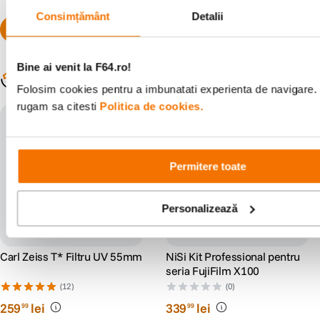
Consimțământ
Detalii
Bine ai venit la F64.ro!
Populare în aceeași categorie
Folosim cookies pentru a imbunatati experienta de navigare. P
rugam sa citesti
Politica de cookies.
cumpara impreuna: -10% disco
unt
Permitere toate
Personalizează
Carl Zeiss T* Filtru UV 55mm
NiSi Kit Professional pentru
seria FujiFilm X100
(12)
(0)
259
lei
339
lei
99
99