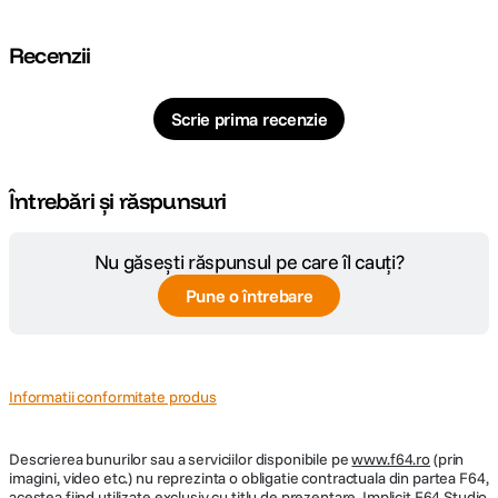
Recenzii
Scrie prima recenzie
Întrebări și răspunsuri
Nu găsești răspunsul pe care îl cauți?
Pune o întrebare
Informatii conformitate produs
Descrierea bunurilor sau a serviciilor disponibile pe
www.f64.ro
(prin
imagini, video etc.) nu reprezinta o obligatie contractuala din partea F64,
acestea fiind utilizate exclusiv cu titlu de prezentare. Implicit F64 Studio