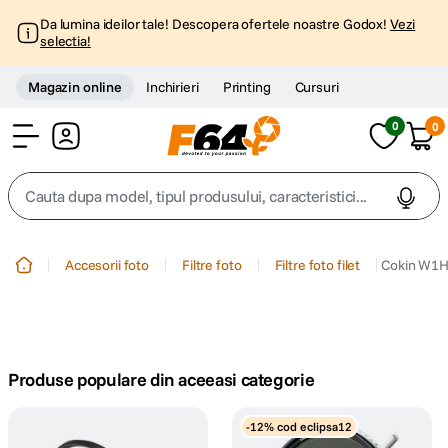
Da lumina ideilor tale! Descopera ofertele noastre Godox!
Vezi
selectia!
Magazin online
Inchirieri
Printing
Cursuri
0
0
Cont
Cauta dupa model, tipul produsului, caracteristici...
Top Cautari
Accesorii foto
Filtre foto
Filtre foto filet
Cokin W1H0-
canon g7x
1
.
trepied
2
.
Produse populare din aceeasi categorie
trepied telefon
3
.
-12% cod eclipsa12
peak design
4
.