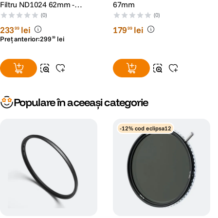
Filtru ND1024 62mm -
67mm
RS125041423-1
(0)
(0)
233
lei
179
lei
99
99
Preț anterior:
299
lei
99
Populare în aceeași categorie
-12% cod eclipsa12