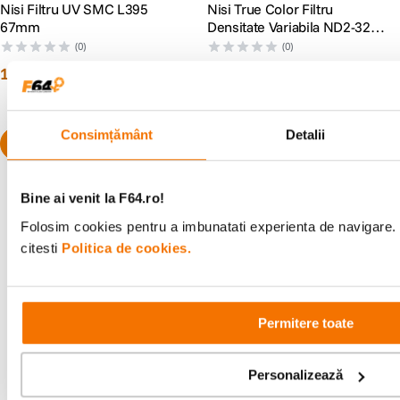
Nisi Filtru UV SMC L395
Nisi True Color Filtru
67mm
Densitate Variabila ND2-32
67mm
(0)
(0)
179
lei
864
lei
99
99
Consimțământ
Detalii
Bine ai venit la F64.ro!
Folosim cookies pentru a imbunatati experienta de navigare. 
citesti
Politica de cookies.
Alatura-te comunitatii creatorilor
Descopera inspiratie, recomandari utile,
ghiduri foto-video si oferte pregatite special
pentru tine.
Permitere toate
Personalizează
Consultanta
Livrare gratuita pe