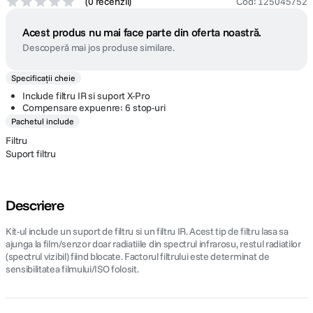
(
0 recenzii
)
Cod
:
125045752
Acest produs nu mai face parte din oferta noastră.
Descoperă mai jos produse similare.
Specificații cheie
Include filtru IR si suport X-Pro
Compensare expuenre: 6 stop-uri
Pachetul include
Filtru
Suport filtru
Descriere
Kit-ul include un suport de filtru si un filtru IR. Acest tip de filtru lasa sa
ajunga la film/senzor doar radiatiile din spectrul infrarosu, restul radiatilor
(spectrul vizibil) fiind blocate. Factorul filtrului este determinat de
sensibilitatea filmului/ISO folosit.