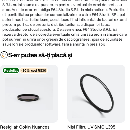
S.R.L. nu isi asuma raspunderea pentru eventualele erori de pret sau
stoc. Aceste erori nu obliga F64 Studio S.R.L. la nicio actiune. Preturile si
disponibilitatea produselor comercializate de catre F64 Studio SRL pot
suferi modificari ulterioare, acest lucru fiind influentat de factori externi
precum politica de preturi a distribuitorilor sau disponibilitatea
produselor pe stocul acestora. De asemenea, F64 Studio S.R.L. isi
rezerva dreptul de a corecta eventuale omisiuni sau erori in afisare care
pot surveni in urma unor greseli de dactilografiere, lipsa de acuratete
sau erori ale produselor software, fara a anunta in prealabil.
S-ar putea să-ți placă și
Resigilat
-30%: cod RS30
Resigilat: Cokin Nuances
Nisi Filtru UV SMC L395