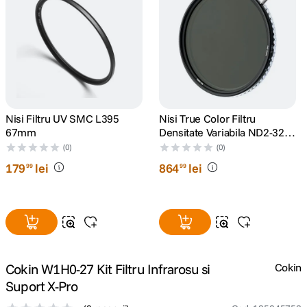
canon sx740 hs
5
.
lavaliera
6
.
card memorie
7
.
Nisi Filtru UV SMC L395
Nisi True Color Filtru
ulanzi
8
.
67mm
Densitate Variabila ND2-32
67mm
(0)
(0)
insta 360
9
.
179
lei
864
lei
99
99
godox
10
.
Cokin W1H0-27 Kit Filtru Infrarosu si
Cokin
Suport X-Pro