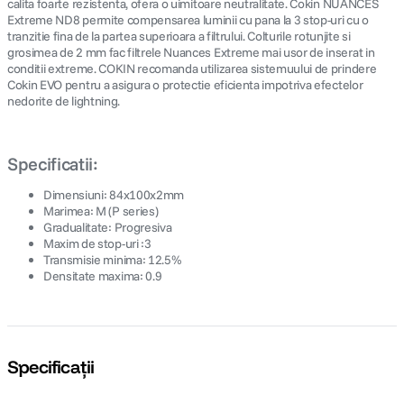
calita foarte rezistenta, ofera o uimitoare neutralitate. Cokin NUANCES
Extreme ND8 permite compensarea luminii cu pana la 3 stop-uri cu o
tranzitie fina de la partea superioara a filtrului. Colturile rotunjite si
grosimea de 2 mm fac filtrele Nuances Extreme mai usor de inserat in
conditii extreme. COKIN recomanda utilizarea sistemuului de prindere
Cokin EVO pentru a asigura o protectie eficienta impotriva efectelor
nedorite de lightning.
Specificatii:
Dimensiuni: 84x100x2mm
Marimea: M (P series)
Gradualitate: Progresiva
Maxim de stop-uri :3
Transmisie minima: 12.5%
Densitate maxima: 0.9
Specificații