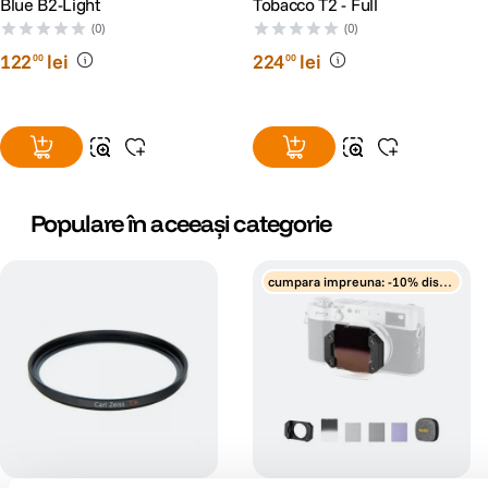
Blue B2-Light
Tobacco T2 - Full
(0)
(0)
122
lei
224
lei
00
00
Populare în aceeași categorie
cumpara impreuna: -10% disco
unt