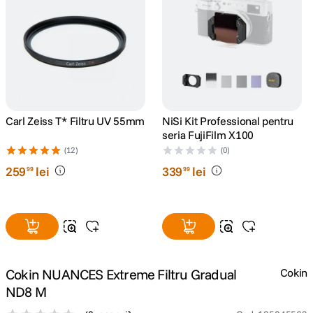
canon sx740 hs
5
.
lavaliera
6
.
sony fx
7
.
Carl Zeiss T* Filtru UV 55mm
NiSi Kit Professional pentru
card memorie
8
.
seria FujiFilm X100
(12)
(0)
dji mic mini
9
.
259
lei
339
lei
99
99
dji osmo
10
.
Cokin NUANCES Extreme Filtru Gradual
Cokin
ND8 M