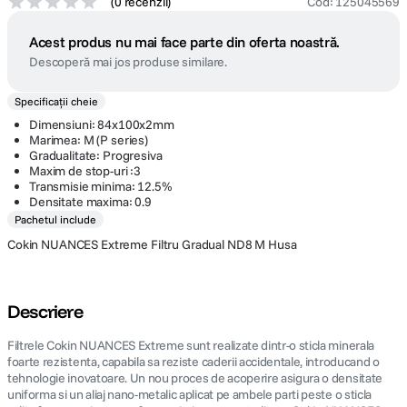
(
0 recenzii
)
Cod
:
125045569
Acest produs nu mai face parte din oferta noastră.
Descoperă mai jos produse similare.
Specificații cheie
Dimensiuni: 84x100x2mm
Marimea: M (P series)
Gradualitate: Progresiva
Maxim de stop-uri :3
Transmisie minima: 12.5%
Densitate maxima: 0.9
Pachetul include
Cokin NUANCES Extreme Filtru Gradual ND8 M Husa
Descriere
Filtrele Cokin NUANCES Extreme sunt realizate dintr-o sticla minerala
foarte rezistenta, capabila sa reziste caderii accidentale, introducand o
tehnologie inovatoare. Un nou proces de acoperire asigura o densitate
uniforma si un aliaj nano-metalic aplicat pe ambele parti peste o sticla