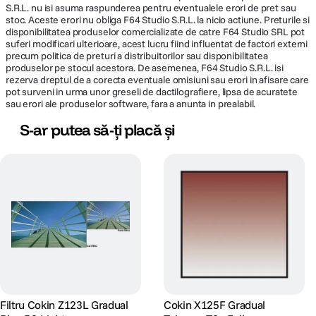
S.R.L. nu isi asuma raspunderea pentru eventualele erori de pret sau
stoc. Aceste erori nu obliga F64 Studio S.R.L. la nicio actiune. Preturile si
disponibilitatea produselor comercializate de catre F64 Studio SRL pot
suferi modificari ulterioare, acest lucru fiind influentat de factori externi
precum politica de preturi a distribuitorilor sau disponibilitatea
produselor pe stocul acestora. De asemenea, F64 Studio S.R.L. isi
rezerva dreptul de a corecta eventuale omisiuni sau erori in afisare care
pot surveni in urma unor greseli de dactilografiere, lipsa de acuratete
sau erori ale produselor software, fara a anunta in prealabil.
S-ar putea să-ți placă și
Filtru Cokin Z123L Gradual
Cokin X125F Gradual