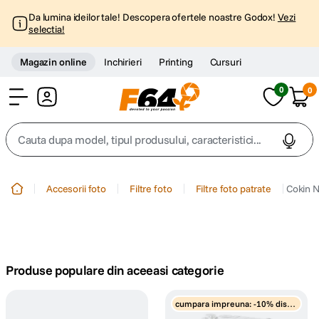
Da lumina ideilor tale! Descopera ofertele noastre Godox!
Vezi
selectia!
Magazin online
Inchirieri
Printing
Cursuri
0
0
Cont
Cauta dupa model, tipul produsului, caracteristici...
Top Cautari
Accesorii foto
Filtre foto
Filtre foto patrate
Cokin 
canon g7x
1
.
trepied
2
.
Produse populare din aceeasi categorie
trepied telefon
3
.
cumpara impreuna: -10% disco
peak design
unt
4
.