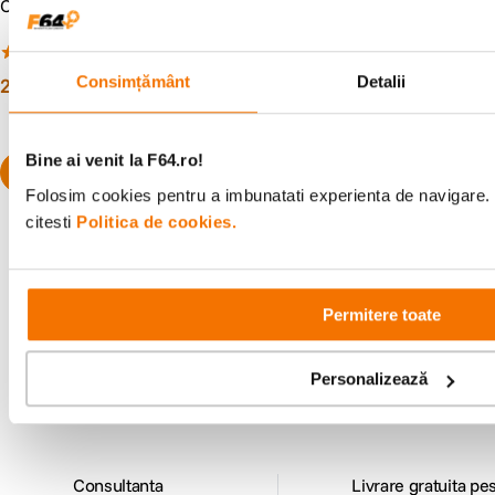
Carl Zeiss T* Filtru UV 55mm
NiSi Kit Professional pentru
seria FujiFilm X100
(12)
(0)
Consimțământ
Detalii
259
lei
339
lei
99
99
Bine ai venit la F64.ro!
Folosim cookies pentru a imbunatati experienta de navigare. 
citesti
Politica de cookies.
Alatura-te comunitatii creatorilor
Permitere toate
Descopera inspiratie, recomandari utile,
ghiduri foto-video si oferte pregatite special
Personalizează
pentru tine.
Consultanta
Livrare gratuita pe