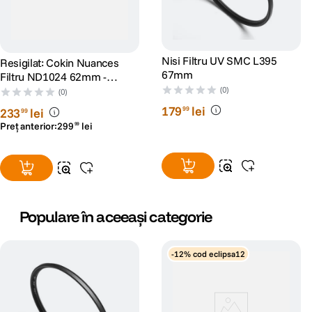
Nisi Filtru UV SMC L395
Resigilat: Cokin Nuances
67mm
Filtru ND1024 62mm -
RS125041423-1
(0)
(0)
179
lei
99
233
lei
99
Preț anterior:
299
lei
99
Populare în aceeași categorie
-12% cod eclipsa12