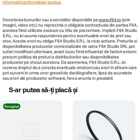
Informatii conformitate produs
Descrierea bunurilor sau a serviciilor disponibile pe
www.f64.ro
(prin
imagini, video etc.) nu reprezinta o obligatie contractuala din partea F64,
acestea fiind utilizate exclusiv cu titlu de prezentare. Implicit F64 Studio
S.R.L. nu isi asuma raspunderea pentru eventualele erori de pret sau
stoc. Aceste erori nu obliga F64 Studio S.R.L. la nicio actiune. Preturile si
disponibilitatea produselor comercializate de catre F64 Studio SRL pot
suferi modificari ulterioare, acest lucru fiind influentat de factori externi
precum politica de preturi a distribuitorilor sau disponibilitatea
produselor pe stocul acestora. De asemenea, F64 Studio S.R.L. isi
rezerva dreptul de a corecta eventuale omisiuni sau erori in afisare care
pot surveni in urma unor greseli de dactilografiere, lipsa de acuratete
sau erori ale produselor software, fara a anunta in prealabil.
S-ar putea să-ți placă și
Resigilat