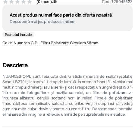
(
0 recenzii
)
Cod
:
125045623
Acest produs nu mai face parte din oferta noastră.
Descoperă mai jos produse similare.
Pachetul include
Cokin Nuances C-PL Filtru Polarizare Circulara 58mm
Descriere
NUANCES C-PL sunt fabricate dintr-o sticlă minerală de înaltă rezoluție
Schott B270i și absorb 1 f.stop de lumină. În vremea însorită - și chiar mai
mult în timpul dimineții sau al serii - și dacă respectați un unghi drept (90 °)
între axa de fotografiere și poziția soarelui, un filtru de polarizare va
întuneca albastrul cerului scotand norii in relief. Filtrele de polarizare
îmbunătățesc semnificativ saturația culorilor. Veți fi surprinși să vedeți
cum anumite culori devin vibrante cu acest filtru. Deasemenea, permite
eliminarea din imagine a reflexiei luminii de pe suprafetele nemetalice.