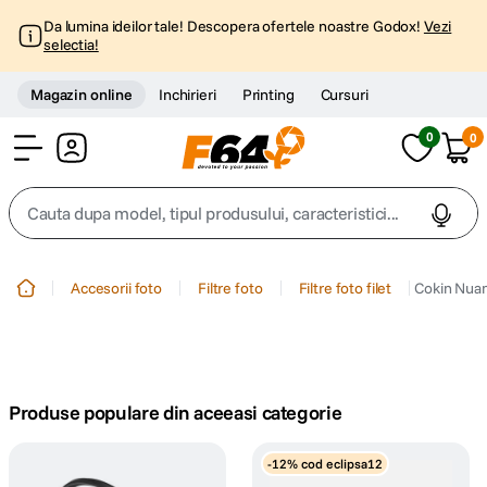
Da lumina ideilor tale! Descopera ofertele noastre Godox!
Vezi
selectia!
Magazin online
Inchirieri
Printing
Cursuri
0
0
Cont
Cauta dupa model, tipul produsului, caracteristici...
Top Cautari
Accesorii foto
Filtre foto
Filtre foto filet
Cokin Nuan
canon g7x
1
.
trepied
2
.
Produse populare din aceeasi categorie
trepied telefon
3
.
-12% cod eclipsa12
peak design
4
.