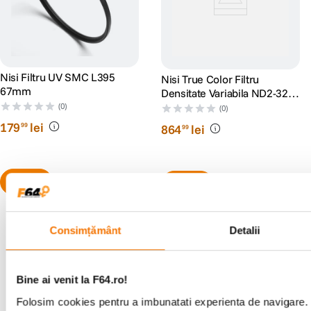
Nisi Filtru UV SMC L395
Nisi True Color Filtru
67mm
Densitate Variabila ND2-32
67mm
(0)
(0)
179
lei
99
864
lei
99
Consimțământ
Detalii
Alatura-te comunitatii creatorilor
Bine ai venit la F64.ro!
Descopera inspiratie, recomandari utile,
Folosim cookies pentru a imbunatati experienta de navigare. P
ghiduri foto-video si oferte pregatite special