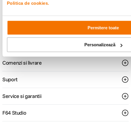
pentru tine.
Politica de cookies.
Permitere toate
Consultanta
Livrare gratuita pe
specializata
499lei
Personalizează
Comenzi si livrare
Suport
Service si garantii
F64 Studio