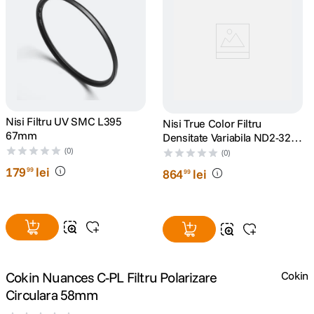
lavaliera
5
.
canon sx740 hs
6
.
card memorie
7
.
Nisi Filtru UV SMC L395
Nisi True Color Filtru
sony fx
8
.
67mm
Densitate Variabila ND2-32
67mm
(0)
(0)
dji mic mini
9
.
179
lei
99
864
lei
99
dji osmo pocket 4
10
.
Cokin Nuances C-PL Filtru Polarizare
Cokin
Circulara 58mm