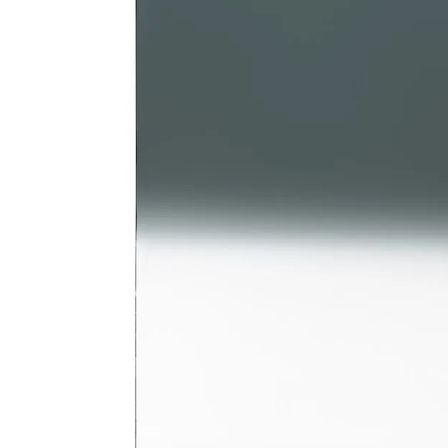
canon sx740 hs
6
.
card memorie
7
.
sony fx
8
.
dji mic mini
9
.
dji osmo pocket 4
10
.