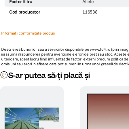
Factor filtru
Altele
Cod producator
116538
Informatii conformitate produs
Descrierea bunurilor sau a serviciilor disponibile pe
www.f64.ro
(prin imagi
isi asuma raspunderea pentru eventualele erori de pret sau stoc. Aceste ero
ulterioare, acest lucru fiind influentat de factori externi precum politica 
omisiuni sau erori in afisare care pot surveni in urma unor greseli de dactil
S-ar putea să-ți placă și