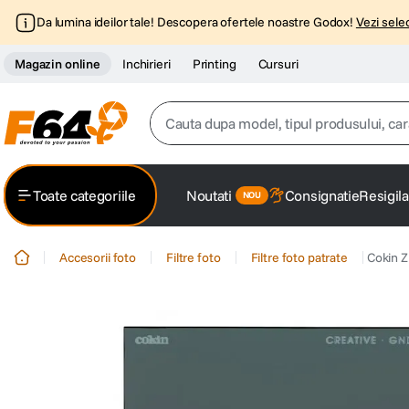
Da lumina ideilor tale! Descopera ofertele noastre Godox!
Vezi selec
Magazin online
Inchirieri
Printing
Cursuri
Cauta dupa model, tipul produsului, caracter
Top Cautari
Toate categoriile
Noutati
Consignatie
Resigila
canon g7x
1
.
Accesorii foto
Filtre foto
Filtre foto patrate
Cokin Z
trepied
2
.
trepied telefon
3
.
peak design
4
.
lavaliera
5
.