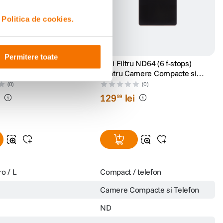
i
Politica de cookies.
Permitere toate
5 Gradual tobacco T2
NiSi Filtru ND64 (6 f-stops)
pentru Camere Compacte si
Telefon
(0)
(0)
i
129
lei
99
o / L
Compact / telefon
Camere Compacte si Telefon
ND