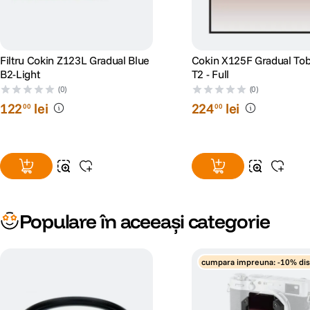
Filtru Cokin Z123L Gradual Blue
Cokin X125F Gradual To
B2-Light
T2 - Full
(0)
(0)
122
lei
224
lei
00
00
Populare în aceeași categorie
cumpara impreuna: -10% di