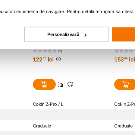
natati experienta de navigare. Pentru detalii te rugam sa citest
Personalizează
ual Blue
Filtru Cokin Z122 Gradual Blue B1
Cokin Z12
(0)
122
lei
153
le
00
00
Cokin Z-Pro / L
Cokin Z-Pr
Graduale
Graduale