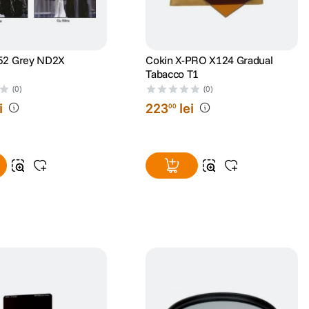
52 Grey ND2X
Cokin X-PRO X124 Gradual
Tabacco T1
(0)
(0)
i
223
lei
00