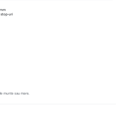
.6mm
stop-uri
j de munte sau mare.