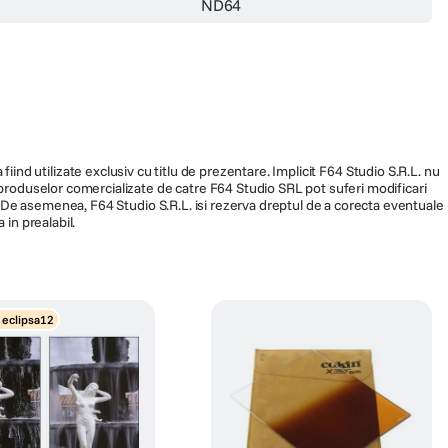
ND64
fiind utilizate exclusiv cu titlu de prezentare. Implicit F64 Studio S.R.L. nu
a produselor comercializate de catre F64 Studio SRL pot suferi modificari
ra. De asemenea, F64 Studio S.R.L. isi rezerva dreptul de a corecta eventuale
 in prealabil.
 eclipsa12