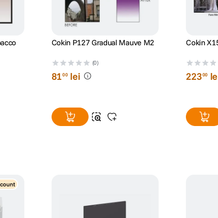
bacco
Cokin P127 Gradual Mauve M2
Cokin X1
(0)
81
lei
223
le
00
00
scount