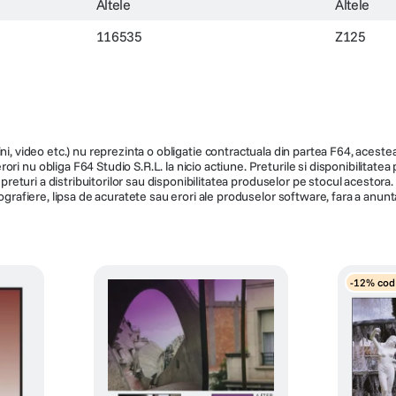
Altele
Altele
116535
Z125
ni, video etc.) nu reprezinta o obligatie contractuala din partea F64, acestea 
ri nu obliga F64 Studio S.R.L. la nicio actiune. Preturile si disponibilitate
de preturi a distribuitorilor sau disponibilitatea produselor pe stocul acesto
ografiere, lipsa de acuratete sau erori ale produselor software, fara a anunta
-12% cod