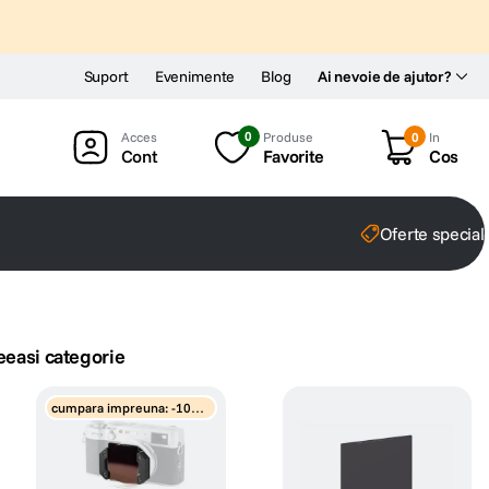
Suport
Evenimente
Blog
Ai nevoie de ajutor?
0
Produse
0
In
Cont
Favorite
Cos
Oferte special
eeasi categorie
cumpara impreuna: -10%
discount