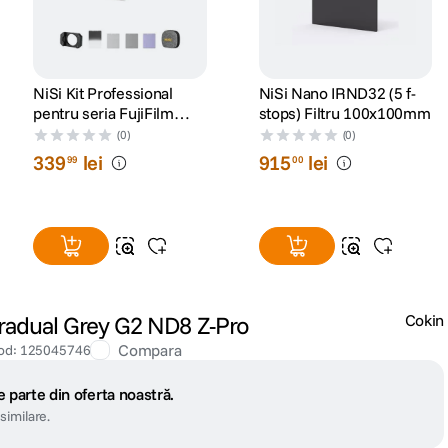
NiSi Kit Professional
NiSi Nano IRND32 (5 f-
pentru seria FujiFilm
stops) Filtru 100x100mm
X100
(0)
(0)
339
lei
915
lei
99
00
Gradual Grey G2 ND8 Z-Pro
Cokin
Compara
od
:
125045746
 parte din oferta noastră.
similare.