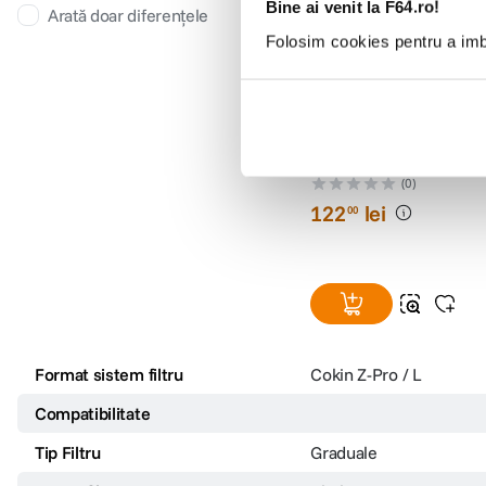
Bine ai venit la F64.ro!
Arată doar diferențele
Folosim cookies pentru a imbu
Filtru Cokin Z123L Grad
B2-Light
(0)
122
lei
00
Format sistem filtru
Cokin Z-Pro / L
Compatibilitate
Tip Filtru
Graduale