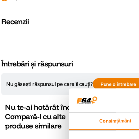
Recenzii
Întrebări și răspunsuri
Nu găsești răspunsul pe care îl cauți?
Pune o întrebare
Nu te-ai hotărât încă?
Compară-l cu alte
Consimțământ
produse similare