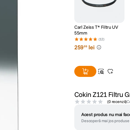
Carl Zeiss T* Filtru UV
55mm
(12)
259
lei
99
Cokin Z121 Filtru 
(
0 recenzii
)
C
Acest produs nu mai face
Descoperă mai jos produse 