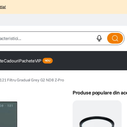
tia!
istici...
te
Cadouri
Pachete
VIP
121 Filtru Gradual Grey G2 ND8 Z-Pro
Produse populare din ac