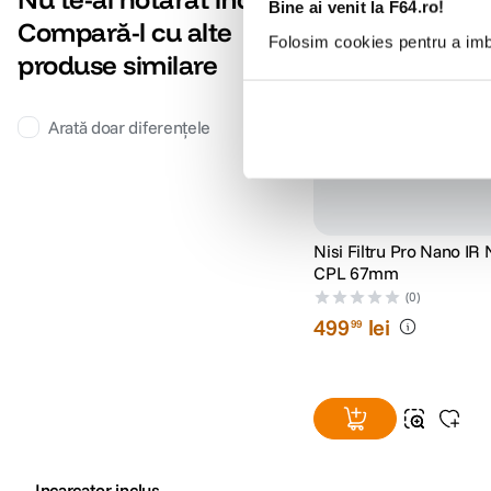
cumpara impreuna: -10% d
Bine ai venit la F64.ro!
Compară-l cu alte
-12% cod eclipsa12
Folosim cookies pentru a imbu
produse similare
Arată doar diferențele
Nisi Filtru Pro Nano IR
CPL 67mm
(0)
499
lei
99
Incarcator inclus