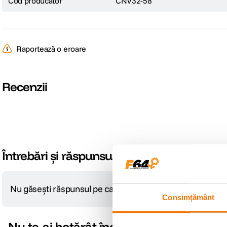
Cod producator
CNV32-58
Raportează o eroare
Recenzii
Întrebări și răspunsuri
Nu găsești răspunsul pe care îl cauți?
Pune o întrebare
Consimțământ
Nu te-ai hotărât încă?