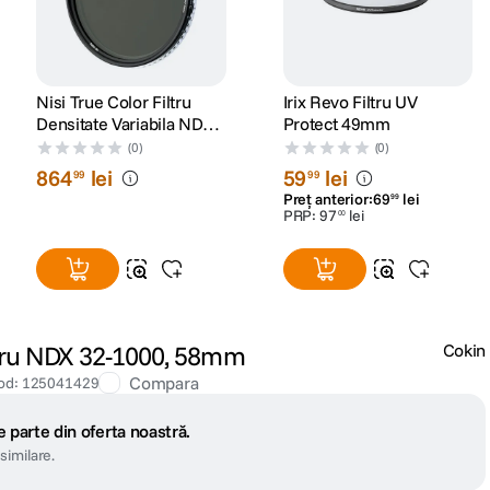
Nisi True Color Filtru
Irix Revo Filtru UV
Densitate Variabila ND2-
Protect 49mm
32 67mm
(0)
(0)
864
lei
59
lei
99
99
Preț anterior:
69
lei
99
PRP:
97
lei
00
tru NDX 32-1000, 58mm
Cokin
Compara
od
:
125041429
 parte din oferta noastră.
similare.