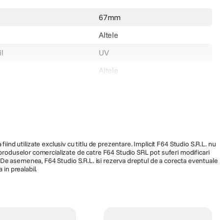
67mm
Altele
l
UV
Altele
107092
fiind utilizate exclusiv cu titlu de prezentare. Implicit F64 Studio S.R.L. nu
a produselor comercializate de catre F64 Studio SRL pot suferi modificari
ra. De asemenea, F64 Studio S.R.L. isi rezerva dreptul de a corecta eventuale
 in prealabil.