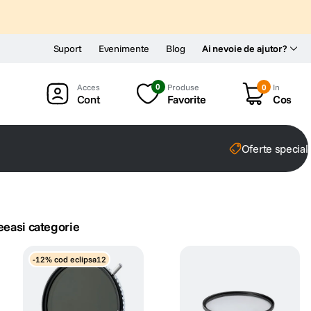
Suport
Evenimente
Blog
Ai nevoie de ajutor?
0
Produse
0
In
Cont
Favorite
Cos
Oferte special
eeasi categorie
-12% cod eclipsa12