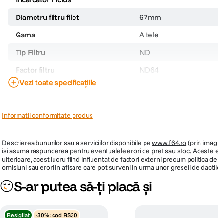
Diametru filtru filet
67mm
Gama
Altele
Tip Filtru
ND
Factor filtru
ND64
Vezi toate specificațiile
Cod producator
Informatii conformitate produs
Descrierea bunurilor sau a serviciilor disponibile pe
www.f64.ro
(prin imagi
isi asuma raspunderea pentru eventualele erori de pret sau stoc. Aceste ero
ulterioare, acest lucru fiind influentat de factori externi precum politica 
omisiuni sau erori in afisare care pot surveni in urma unor greseli de dactil
S-ar putea să-ți placă și
Resigilat
-30%: cod RS30