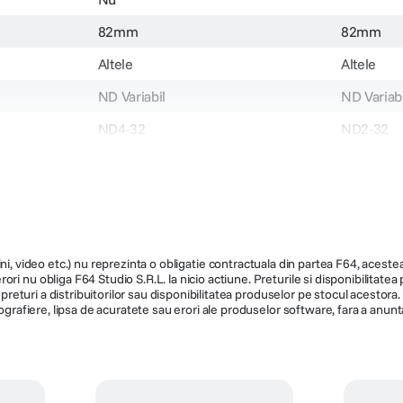
82mm
82mm
Altele
Altele
ND Variabil
ND Variabi
ND4-32
ND2-32
82-2/5-VND-MST
132684
ni, video etc.) nu reprezinta o obligatie contractuala din partea F64, acestea 
ri nu obliga F64 Studio S.R.L. la nicio actiune. Preturile si disponibilitate
de preturi a distribuitorilor sau disponibilitatea produselor pe stocul acesto
ografiere, lipsa de acuratete sau erori ale produselor software, fara a anunta