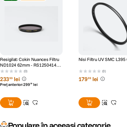
Resigilat: Cokin Nuances Filtru
Nisi Filtru UV SMC L39
ND1024 62mm - RS125041423-
1
(0)
(0)
233
lei
179
lei
99
99
Preț anterior:
299
lei
99
Populare în aceeași categorie