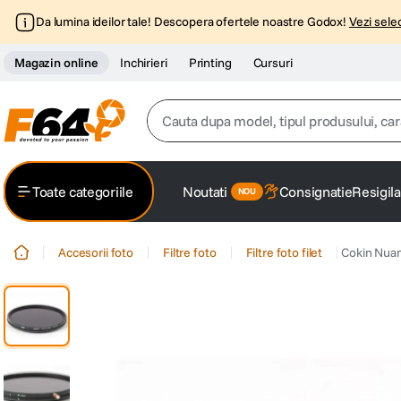
Da lumina ideilor tale! Descopera ofertele noastre Godox!
Vezi selec
Magazin online
Inchirieri
Printing
Cursuri
Cauta dupa model, tipul produsului, caracter
Top Cautari
Toate categoriile
Noutati
Consignatie
Resigila
canon g7x
1
.
Accesorii foto
Filtre foto
Filtre foto filet
Cokin Nuan
trepied
2
.
trepied telefon
3
.
peak design
4
.
canon sx740 hs
5
.