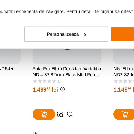
iscount
-12% cod eclipsa12
natati experienta de navigare. Pentru detalii te rugam sa citest
Personalizează
 ND64 +
PolarPro Filtru Densitate Variabila
Nisi Filtr
ND 4-32 82mm Black Mist Peter
ND2-32 J
McKinnon Signature Edition II
(0)
1
.
499
lei
1
.
149
99
99
Nu