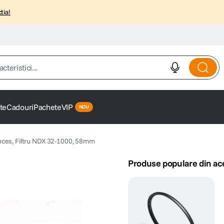
tia!
istici...
te
Cadouri
Pachete
VIP
ces, Filtru NDX 32-1000, 58mm
Produse populare din ac