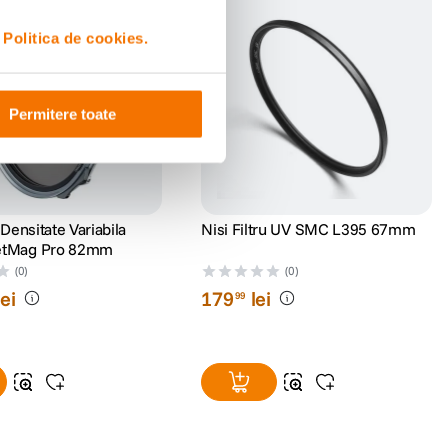
i
Politica de cookies.
Permitere toate
u Densitate Variabila
Nisi Filtru UV SMC L395 67mm
etMag Pro 82mm
(0)
(0)
lei
179
lei
99