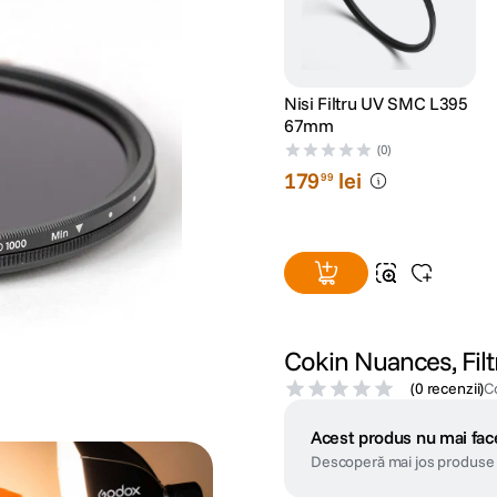
Nisi Filtru UV SMC L395
67mm
(0)
179
lei
99
Cokin Nuances, Fil
(
0 recenzii
)
C
Acest produs nu mai face
Descoperă mai jos produse 