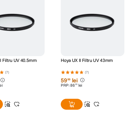
I Filtru UV 40.5mm
Hoya UX II Filtru UV 43mm
(7)
(7)
59
lei
99
ei
PRP:
86
lei
00