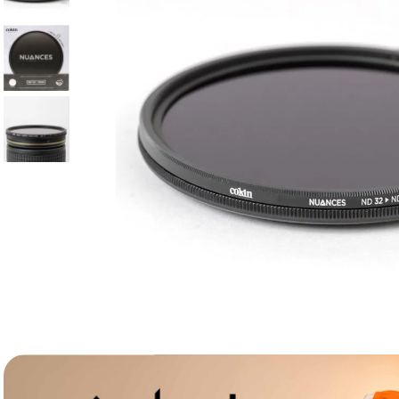
lavaliera
6
.
card memorie
7
.
dji mic mini
8
.
dji osmo
9
.
insta 360
10
.