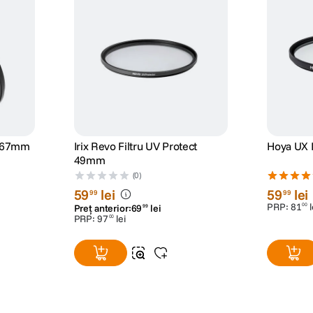
5 67mm
Irix Revo Filtru UV Protect
Hoya UX I
49mm
(0)
59
lei
59
lei
99
99
PRP:
81
l
00
Preț anterior:
69
lei
99
PRP:
97
lei
00