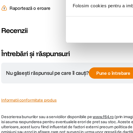
Folosim cookies pentru a imbu
Raportează o eroare
Recenzii
Întrebări și răspunsuri
Nu găsești răspunsul pe care îl cauți?
Pune o întrebare
Informatii conformitate produs
Descrierea bunurilor sau a serviciilor disponibile pe
www.f64.ro
(prin imagi
isi asuma raspunderea pentru eventualele erori de pret sau stoc. Aceste ero
ulterioare, acest lucru fiind influentat de factori externi precum politica 
omisiuni sau erori in afisare care pot surveni in urma unor greseli de dactil