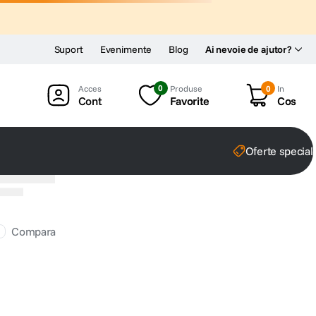
Suport
Evenimente
Blog
Ai nevoie de ajutor?
0
Produse
0
In
Cont
Favorite
Cos
Oferte special
Compara