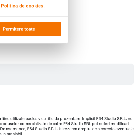
i
Politica de cookies.
Permitere toate
fiind utilizate exclusiv cu titlu de prezentare. Implicit F64 Studio S.R.L. nu
a produselor comercializate de catre F64 Studio SRL pot suferi modificari
ra. De asemenea, F64 Studio S.R.L. isi rezerva dreptul de a corecta eventuale
 in prealabil.