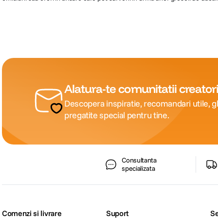
Alatura-te comunitatii creatori
Descopera inspiratie, recomandari utile, gh
pregatite special pentru tine.
Consultanta
specializata
Comenzi si livrare
Suport
Se