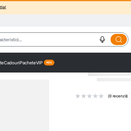
tia!
istici...
te
Cadouri
Pachete
VIP
(
0 recenzii
)