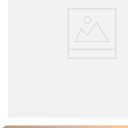
lavaliera
6
.
sony fx
7
.
card memorie
8
.
dji mic mini
9
.
dji osmo
10
.