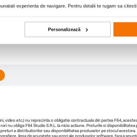
natati experienta de navigare. Pentru detalii te rugam sa citest
Personalizează
ni, video etc.) nu reprezinta o obligatie contractuala din partea F64, acestea 
ri nu obliga F64 Studio S.R.L. la nicio actiune. Preturile si disponibilitate
de preturi a distribuitorilor sau disponibilitatea produselor pe stocul acesto
ografiere, lipsa de acuratete sau erori ale produselor software, fara a anunta