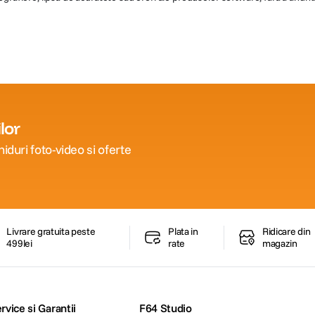
lor
iduri foto-video si oferte
Livrare gratuita peste
Plata in
Ridicare din
499lei
rate
magazin
rvice si Garantii
F64 Studio