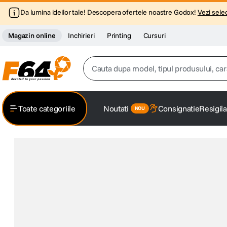
Da lumina ideilor tale! Descopera ofertele noastre Godox!
Vezi selec
Magazin online
Inchirieri
Printing
Cursuri
Cauta dupa model, tipul produsului, caracter
Top Cautari
Toate categoriile
Noutati
Consignatie
Resigila
canon g7x
1
.
trepied
2
.
trepied telefon
3
.
peak design
4
.
canon sx740 hs
5
.