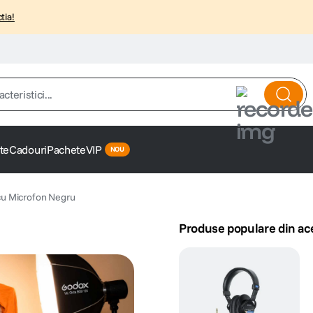
tia!
istici...
te
Cadouri
Pachete
VIP
cu Microfon Negru
Produse populare din ac