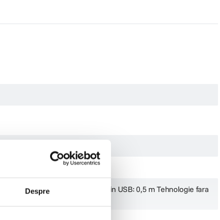
or culori
rox. 2,5 ore Cablu de incarcare prin USB: 0,5 m Tehnologie fara
Despre
a la 10 m