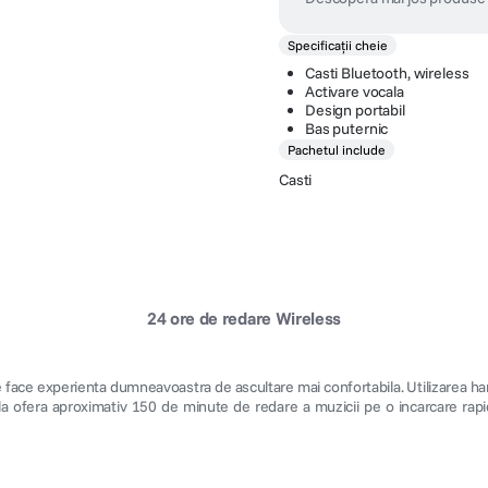
Specificații cheie
Casti Bluetooth, wireless
Activare vocala
Design portabil
Bas puternic
Pachetul include
Casti
24 ore de redare Wireless
e face experienta dumneavoastra de ascultare mai confortabila. Utilizarea ha
bila ofera aproximativ 150 de minute de redare a muzicii pe o incarcare rap