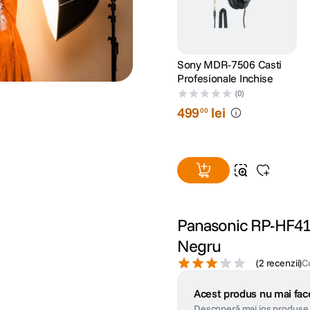
Sony MDR-7506 Casti
Profesionale Inchise
(0)
499
lei
00
Panasonic RP-HF410
Negru
(
2 recenzii
)
C
Acest produs nu mai face
Descoperă mai jos produse 