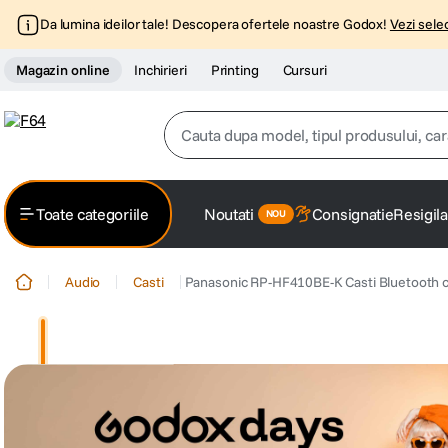
Da lumina ideilor tale! Descopera ofertele noastre Godox!
Vezi selec
Magazin online
Inchirieri
Printing
Cursuri
Cauta dupa model, tipul produsului, caracter
Top Cautari
Toate categoriile
Noutati
Consignatie
Resigila
canon g7x
1
.
Audio
Casti
Panasonic RP-HF410BE-K Casti Bluetooth 
trepied
2
.
trepied telefon
3
.
peak design
4
.
canon sx740 hs
5
.