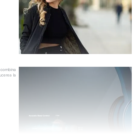
) combina
ucerea la