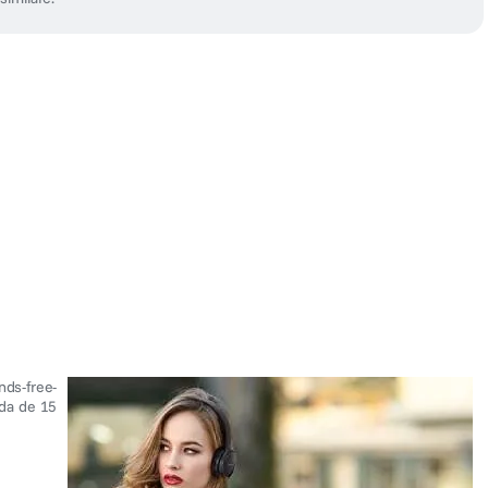
nds-free-
ida de 15