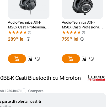
Audio-Technica ATH-
Audio-Technica ATH-
M20x Casti Profesionale
M50X Casti Profesionale
pentru Studio
pentru Monitorizare in
(8)
(9)
Studio
289
lei
759
lei
00
00
BE-K Casti Bluetooth cu Microfon
Compara
od
:
125049471
 parte din oferta noastră.
similare.