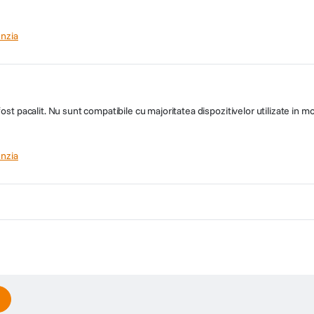
nzia
 fost pacalit. Nu sunt compatibile cu majoritatea dispozitivelor utilizate i
nzia