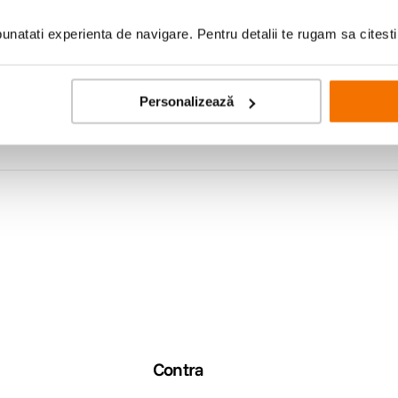
natati experienta de navigare. Pentru detalii te rugam sa citest
Personalizează
nteligent cu vocea
butonului multifunctional. Asta te ajuta in selectia muzicala, ajustarea volu
Contra