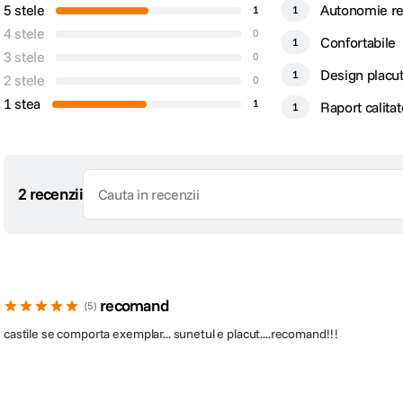
5 stele
Autonomie re
1
1
4 stele
0
Confortabile
1
3 stele
0
Design placu
1
2 stele
0
1 stea
1
Raport calita
1
2 recenzii
recomand
5
castile se comporta exemplar... sunetul e placut....recomand!!!