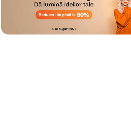
lavaliera
6
.
sony fx
7
.
card memorie
8
.
dji mic mini
9
.
dji osmo
10
.