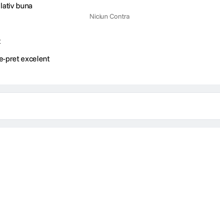
lativ buna
Niciun Contra
t
te-pret excelent