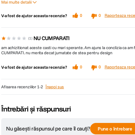
Mai multe detalii
Pro
Raporteaza rece
0
0
V-a fost de ajutor aceasta recenzie?
autonomie relativ buna
confortabile
NU CUMPARATI
1
design placut
raport calitate-pret excelent
am achizitionat aceste casti cu mari sperante. Am ajuns la conclizia ca am
CUMPARATI. nu merita decat jumatate de stea pentru design
Raporteaza rece
0
0
V-a fost de ajutor aceasta recenzie?
afisarea recenziilor
1-2
Înapoi sus
Întrebări și răspunsuri
Nu găsești răspunsul pe care îl cauți?
Pune o întrebare