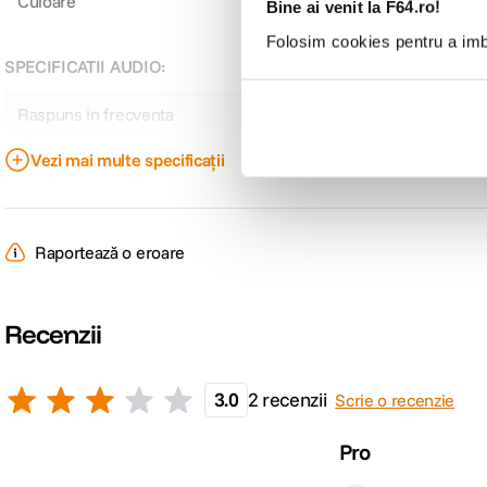
Culoare
Negru
Bine ai venit la F64.ro!
Folosim cookies pentru a imbu
SPECIFICATII AUDIO:
Raspuns in frecventa
20 Hz - 20 000 Hz
Vezi mai multe specificații
Impedanta nominala
32 Ohmi
Control i
CONFIGURATIE:
Raportează o eroare
Puteti lansa functia de voce smartphone, cum ar fi *Siri, prin intermediul 
Tip casti
Pentru uz personal
pentru apelurile telefonice fara a fi nevoie sa-ti scoti smartphone-ul.
Design
Over Ear
Recenzii
Diametru driver
30 mm
3.0
2 recenzii
Scrie o recenzie
Pro