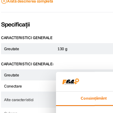
Arată descrierea completă
Design subtire si
Specificații
Destinderea este tendinta sezonului. Stilul sportiv cu uzura sportiva pent
disponibile inseamna ca HF410B este un accesoriu perfect pentru stilul tau i
CARACTERISTICI GENERALE
Greutate
130 g
CARACTERISTICI GENERALE:
Greutate
130 g
Conectare
Wireless
Porta
Durata de redare cu alimentare d
Consimțământ
Alte caracteristici
fir Bluetooth 4.1 Profiluri acc
Castile HF410B sunt usoare avand 130 g. Presiunea laterala, atunci cand sunt f