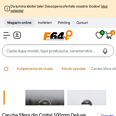
Da lumina ideilor tale! Descopera ofertele noastre Godox!
Vezi
selectia!
Magazin online
Inchirieri
Printing
Cursuri
0
0
Cont
Cauta dupa model, tipul produsului, caracteristici...
Top Cautari
Echipamente de studio
Efecte speciale
Caruba Sfera di
canon g7x
1
.
trepied
2
.
trepied telefon
3
.
Caruba Sfera din Cristal 100mm Deluxe
peak design
4
.