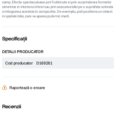
camp. Efecte spectaculoase pot fi obtinute si prin surprinderea formelor
simetrice in interiorul sferei sau prin asezarea bilei pe o suprafata colorata
si integrarea acesteia in compozitie. De exemplu, poti pozitiona un obiect
in spatele bilei, care va aparea puternic marit.
Specificații
DETALII PRODUCATOR
Cod producator
D169261
Raportează o eroare
Recenzii