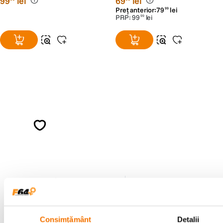
99
lei
69
lei
Preț anterior:
79
lei
99
PRP:
99
lei
99
Alatura-te comunitatii creatorilor
Descopera inspiratie, recomandari utile,
ghiduri foto-video si oferte pregatite special
pentru tine.
Consultanta
Livrare gratuita pe
specializata
499lei
Consimțământ
Detalii