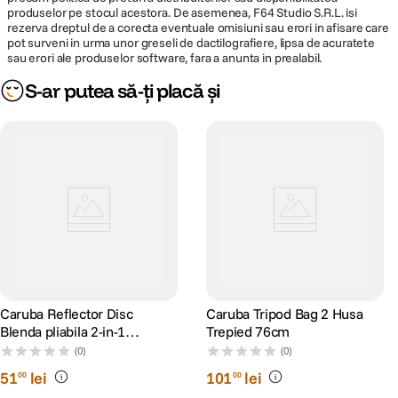
produselor pe stocul acestora. De asemenea, F64 Studio S.R.L. isi
rezerva dreptul de a corecta eventuale omisiuni sau erori in afisare care
pot surveni in urma unor greseli de dactilografiere, lipsa de acuratete
sau erori ale produselor software, fara a anunta in prealabil.
S-ar putea să-ți placă și
Caruba Reflector Disc
Caruba Tripod Bag 2 Husa
Blenda pliabila 2-in-1
Trepied 76cm
Auriu/Argintiu 60cm
(0)
(0)
51
lei
101
lei
00
00