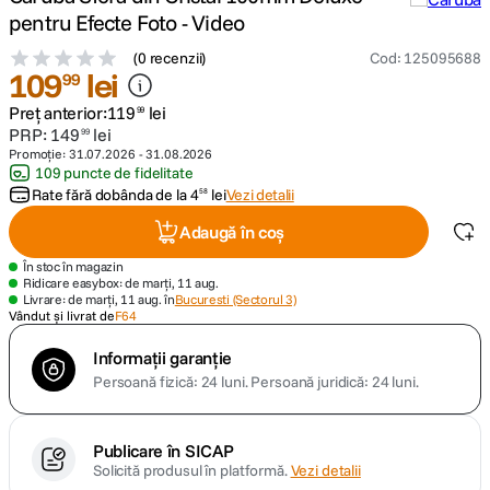
pentru Efecte Foto - Video
canon sx740 hs
5
.
(
0 recenzii
)
Cod
:
125095688
109
lei
99
lavaliera
6
.
Preț anterior:
119
lei
99
PRP:
149
lei
99
sony fx
7
.
Promoție:
31.07.2026
-
31.08.2026
109 puncte de fidelitate
Rate fără dobânda de la
4
lei
Vezi detalii
58
card memorie
8
.
Adaugă în coș
dji mic mini
9
.
În stoc în magazin
Ridicare easybox: de marți, 11 aug.
Livrare: de marți, 11 aug. în
Bucuresti (Sectorul 3)
dji osmo
10
.
Vândut și livrat de
F64
Informații garanție
Persoană fizică: 24 luni.
Persoană juridică: 24 luni.
Publicare în SICAP
Solicită produsul în platformă.
Vezi detalii