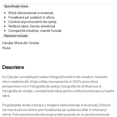
Specificații cheie
Efect distorsionat si inversat
Focalizare pe subiect in sfera
Control al profunzimii de camp
Reflexii clare, forme simetrice
Compozitii creative, marire fundal
Pachetul include
Caruba Sfera din Cristal
Husa
Descriere
Cu Caruba Lensball poti realiza fotografii extrem de creative. Aceasta
sfera realizata din sticla solida, transparenta si 100% pura ofera
perspective noi in fotografia de peisaj, fotografia de arhitectura si
fotografia de strada. Lensball este ideal pentru reflexii luminoase si foarte
clare.
Proprietatile sticlei creeaza o imagine distorsionata si inversata. Efectul
cel mai reusit se obtine prin focalizarea pe subiectul aflat in interiorul
sferei. Poti accentua atentia asupra bilei jucandu-te cu profunzimea de