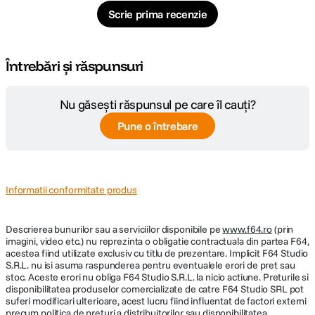
Scrie prima recenzie
Întrebări și răspunsuri
Nu găsești răspunsul pe care îl cauți?
Pune o întrebare
Informatii conformitate produs
Descrierea bunurilor sau a serviciilor disponibile pe
www.f64.ro
(prin
imagini, video etc.) nu reprezinta o obligatie contractuala din partea F64,
acestea fiind utilizate exclusiv cu titlu de prezentare. Implicit F64 Studio
S.R.L. nu isi asuma raspunderea pentru eventualele erori de pret sau
stoc. Aceste erori nu obliga F64 Studio S.R.L. la nicio actiune. Preturile si
disponibilitatea produselor comercializate de catre F64 Studio SRL pot
suferi modificari ulterioare, acest lucru fiind influentat de factori externi
precum politica de preturi a distribuitorilor sau disponibilitatea