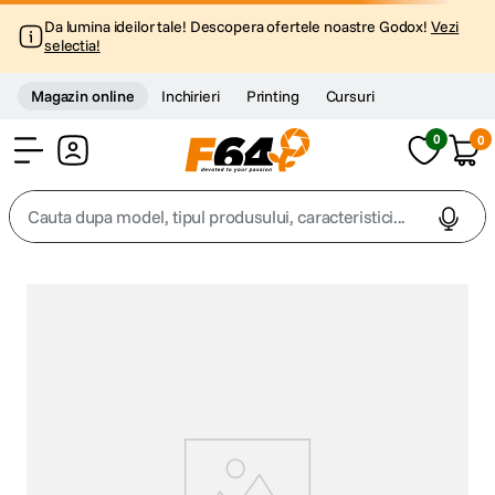
Da lumina ideilor tale! Descopera ofertele noastre Godox!
Vezi
selectia!
Magazin online
Inchirieri
Printing
Cursuri
0
0
Cont
Cauta dupa model, tipul produsului, caracteristici...
Top Cautari
canon g7x
1
.
trepied
2
.
trepied telefon
3
.
peak design
4
.