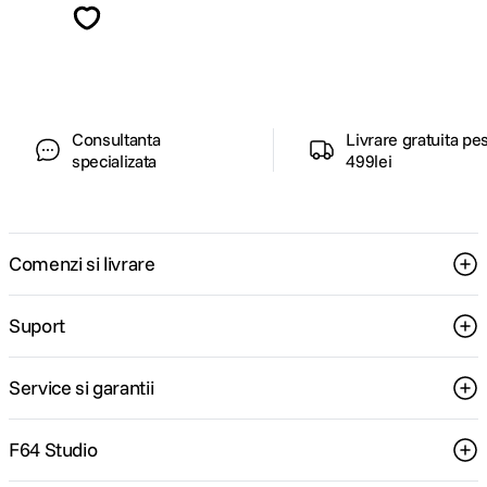
ghiduri foto-video si oferte pregatite special
pentru tine.
Consultanta
Livrare gratuita pe
specializata
499lei
Comenzi si livrare
Suport
Service si garantii
F64 Studio