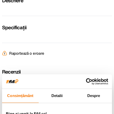
Descriere
Specificații
Raportează o eroare
Recenzii
Întrebări și răspunsuri
Consimțământ
Detalii
Despre
Nu găsești răspunsul pe care îl cauți?
Pune o întrebare
Bine ai venit la F64.ro!