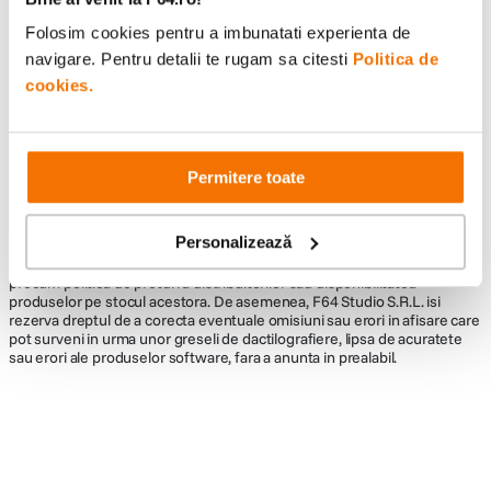
Folosim cookies pentru a imbunatati experienta de
navigare. Pentru detalii te rugam sa citesti
Politica de
cookies.
Informatii conformitate produs
Descrierea bunurilor sau a serviciilor disponibile pe
www.f64.ro
(prin
imagini, video etc.) nu reprezinta o obligatie contractuala din partea F64,
Permitere toate
acestea fiind utilizate exclusiv cu titlu de prezentare. Implicit F64 Studio
S.R.L. nu isi asuma raspunderea pentru eventualele erori de pret sau
stoc. Aceste erori nu obliga F64 Studio S.R.L. la nicio actiune. Preturile si
Personalizează
disponibilitatea produselor comercializate de catre F64 Studio SRL pot
suferi modificari ulterioare, acest lucru fiind influentat de factori externi
precum politica de preturi a distribuitorilor sau disponibilitatea
produselor pe stocul acestora. De asemenea, F64 Studio S.R.L. isi
rezerva dreptul de a corecta eventuale omisiuni sau erori in afisare care
pot surveni in urma unor greseli de dactilografiere, lipsa de acuratete
sau erori ale produselor software, fara a anunta in prealabil.
Alatura-te comunitatii creatorilor
Descopera inspiratie, recomandari utile,