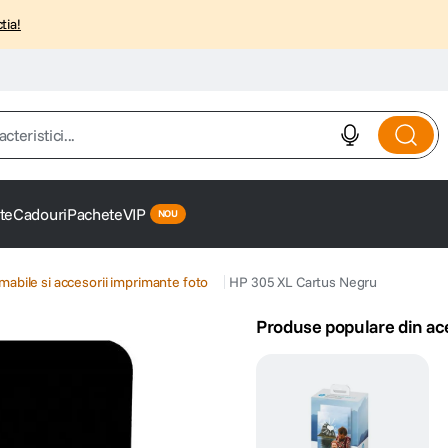
tia!
istici...
te
Cadouri
Pachete
VIP
abile si accesorii imprimante foto
HP 305 XL Cartus Negru
Produse populare din ac