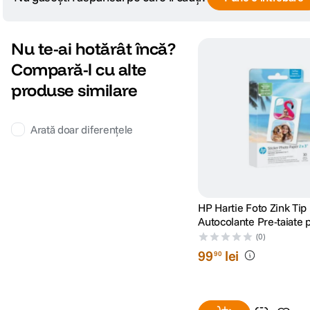
Nu te-ai hotărât încă?
Compară-l cu alte
produse similare
Arată doar diferențele
HP Hartie Foto Zink Tip
Autocolante Pre-taiate 
Imprimanta Sprocket L
(0)
cm 30 Coli
99
lei
90