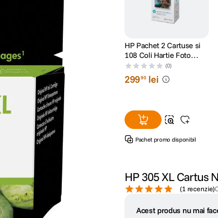
HP Pachet 2 Cartuse si
108 Coli Hartie Foto
pentru Sprocket Studio
(0)
Plus 10x15 cm
299
lei
90
Pachet promo disponibil
HP 305 XL Cartus 
(
1 recenzie
)
Acest produs nu mai face