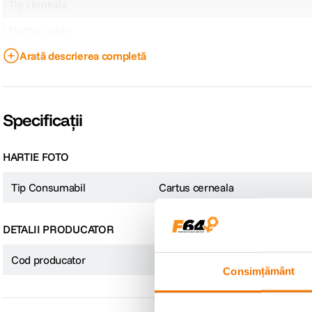
Tip cerneala
Numar culori
Culoare
Arată descrierea completă
Randament pagini
Continut pachet
Specificații
COMPATIBILITATE
HARTIE FOTO
Imprimanta compatibila
Tip Consumabil
Cartus cerneala
Brand compatibil
Model compatibil
DETALII PRODUCATOR
Cod producator
3YM62AE
Consimțământ