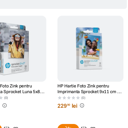
 Foto Zink pentru
HP Hartie Foto Zink pentru
a Sprocket Luna 5x8
Imprimanta Sprocket 9x11 cm 50
i
Coli
(0)
(0)
i
229
lei
90