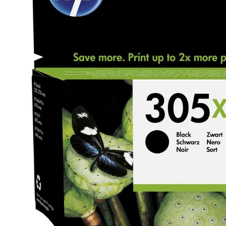
lavaliera
6
.
card memorie
7
.
dji mic mini
8
.
dji osmo
9
.
insta 360
10
.