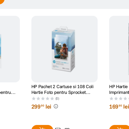
HP Pachet 2 Cartuse si 108 Coli
HP Hartie
pentru
Hartie Foto pentru Sprocket
Imprimant
una 5x8
Studio Plus 10x15 cm
cm 50 Col
(0)
299
lei
169
le
90
90