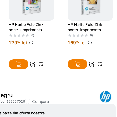
HP Hartie Foto Zink
HP Hartie Foto Zink
pentru Imprimanta
pentru Imprimanta
Sprocket Select 6x89cm
Sprocket Luna 5x8 cm
(0)
(0)
50 Coli
50 Coli
179
lei
169
lei
90
90
Negru
Compara
Cod
:
125057029
 parte din oferta noastră.