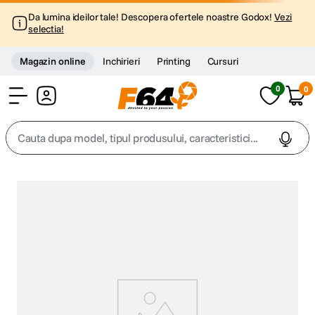
Da lumina ideilor tale! Descopera ofertele noastre Godox!
Vezi
selectia!
Magazin online
Inchirieri
Printing
Cursuri
0
0
Cont
Cauta dupa model, tipul produsului, caracteristici...
Top Cautari
canon g7x
1
.
trepied
2
.
trepied telefon
3
.
peak design
4
.