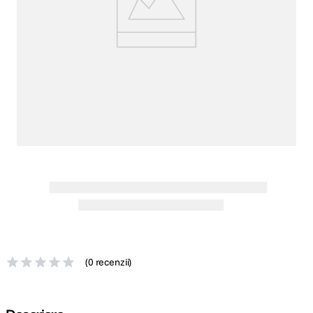
canon sx740 hs
5
.
lavaliera
6
.
card memorie
7
.
ulanzi
8
.
insta 360
9
.
godox
10
.
(
0 recenzii
)