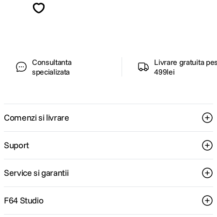
ghiduri foto-video si oferte pregatite special
pentru tine.
Consultanta
Livrare gratuita pe
specializata
499lei
Comenzi si livrare
Suport
Service si garantii
F64 Studio