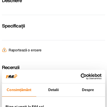
Descriere
Specificații
Raportează o eroare
Recenzii
Întrebări și răspunsuri
Consimțământ
Detalii
Despre
Nu găsești răspunsul pe care îl cauți?
Pune o întrebare
Bine ai venit la F64.ro!