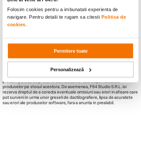
Folosim cookies pentru a imbunatati experienta de
navigare. Pentru detalii te rugam sa citesti
Politica de
cookies.
Informatii conformitate produs
Descrierea bunurilor sau a serviciilor disponibile pe
www.f64.ro
(prin
imagini, video etc.) nu reprezinta o obligatie contractuala din partea F64,
Permitere toate
acestea fiind utilizate exclusiv cu titlu de prezentare. Implicit F64 Studio
S.R.L. nu isi asuma raspunderea pentru eventualele erori de pret sau
stoc. Aceste erori nu obliga F64 Studio S.R.L. la nicio actiune. Preturile si
Personalizează
disponibilitatea produselor comercializate de catre F64 Studio SRL pot
suferi modificari ulterioare, acest lucru fiind influentat de factori externi
precum politica de preturi a distribuitorilor sau disponibilitatea
produselor pe stocul acestora. De asemenea, F64 Studio S.R.L. isi
rezerva dreptul de a corecta eventuale omisiuni sau erori in afisare care
pot surveni in urma unor greseli de dactilografiere, lipsa de acuratete
sau erori ale produselor software, fara a anunta in prealabil.
Alatura-te comunitatii creatorilor
Descopera inspiratie, recomandari utile,