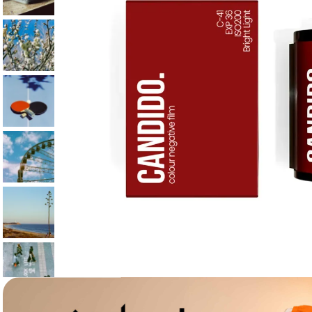
lavaliera
6
.
card memorie
7
.
dji mic mini
8
.
dji osmo
9
.
insta 360
10
.