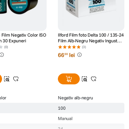
 Film Negativ Color ISO
Ilford Film foto Delta 100 / 135-24
 30 Expuneri
Film Alb-Negru Negativ Ingust
ISO 100 135-24
(0)
(3)
66
lei
00
olor
Negativ alb-negru
100
Manual
24