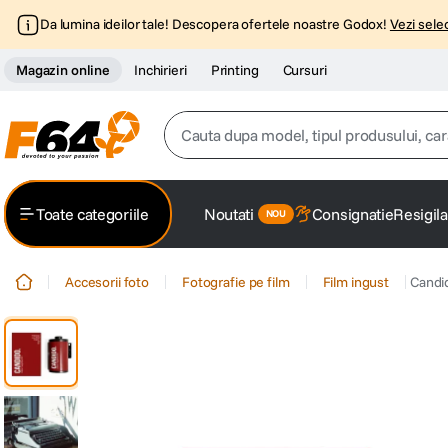
Da lumina ideilor tale! Descopera ofertele noastre Godox!
Vezi selec
Magazin online
Inchirieri
Printing
Cursuri
Cauta dupa model, tipul produsului, caracter
Top Cautari
Toate categoriile
Noutati
Consignatie
Resigila
canon g7x
1
.
Accesorii foto
Fotografie pe film
Film ingust
Candi
trepied
2
.
trepied telefon
3
.
peak design
4
.
canon sx740 hs
5
.