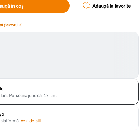
augă în coș
Adaugă la favorite
ti (Sectorul 3)
ie
luni.
Persoană juridică: 12 luni.
AP
n platformă.
Vezi detalii