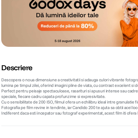
Descriere
Descopera o noua dimensiune a creativitatii si adauga culori vibrante fotografi
lumina pe timpul zilei, oferind imagini pline de viata, cu contrast excelent si det
Perfect pentru peisaje spectaculoase, rasarituri si apusuri intense sau cadre
speciale, fiecare cadru capata profunzime si expresivitate.
Cu o sensibilitate de 200 ISO, filmul ofera un echilibru ideal intre granulatie fi
Fotografia pe film revine in tendinte, iar Candido 200 te ajuta sa obtii acel look
Indiferent daca esti incepator sau fotograf experimentat, acest film iti ofera 