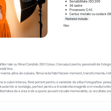
Sensibilitate ISO 200
36 cadre
Procesare C-41
Cartus metalic cu codare D
Pachetul include
film
ilor tale cu filmul Candido 200 Colour. Conceput pentru pasionatii de fotografie
alii fine.
 marine pline de culoare, filmul reda fidel fiecare moment, transformandu-l int
na si culori intense, fiind potrivit pentru o varietate de stiluri fotografice: pei
 autentic si nostalgic, perfect pentru a-ti evidentia imaginile si in mediul onlin
libertatea de a crea si de a spune povesti vizuale memorabile, cu rezultate con