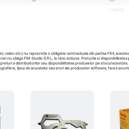
128676
78
70
ni, video etc.) nu reprezinta o obligatie contractuala din partea F64, acestea 
ri nu obliga F64 Studio S.R.L. la nicio actiune. Preturile si disponibilitate
de preturi a distribuitorilor sau disponibilitatea produselor pe stocul acesto
ografiere, lipsa de acuratete sau erori ale produselor software, fara a anunta