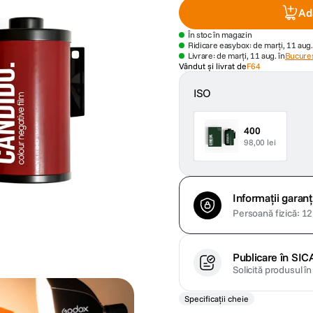
Ad
În stoc în magazin
Ridicare easybox: de marți, 11 aug.
Livrare: de marți, 11 aug. în
Bucures
Vândut și livrat de
F64
ISO
400
98,00 lei
Informații garanț
Persoană fizică: 12 
Publicare în SIC
Solicită produsul î
Specificații cheie