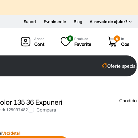
Suport
Evenimente
Blog
Ai nevoie de ajutor?
0
Produse
0
In
Cont
Favorite
Cos
Oferte special
olor 135 36 Expuneri
Candido
Compara
od
:
125097482
ei
Vezi detalii