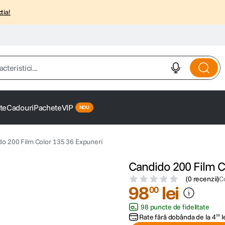
tia!
istici...
te
Cadouri
Pachete
VIP
do 200 Film Color 135 36 Expuneri
Candido 200 Film C
(
0 recenzii
)
C
98
lei
00
98 puncte de fidelitate
Rate fără dobânda de la
4
l
08