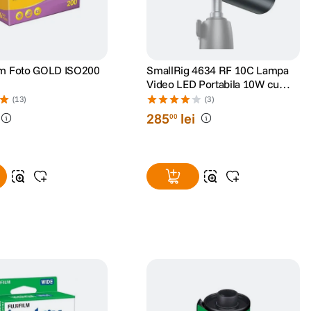
lm Foto GOLD ISO200
SmallRig 4634 RF 10C Lampa
Video LED Portabila 10W cu
Focus Ajustabil 10°-60°
(13)
(3)
285
lei
00