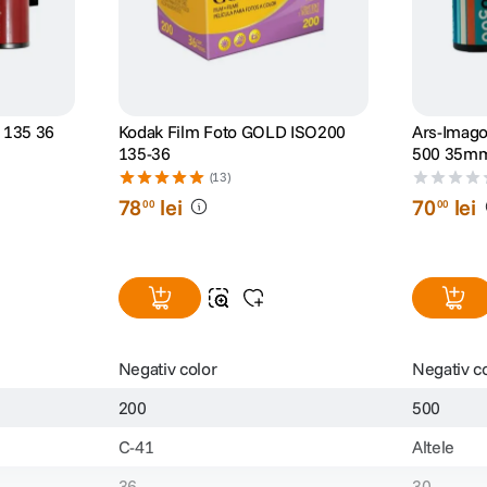
 135 36
Kodak Film Foto GOLD ISO200
Ars-Imago
135-36
500 35mm
(13)
78
lei
70
lei
00
00
Negativ color
Negativ c
200
500
C-41
Altele
36
30