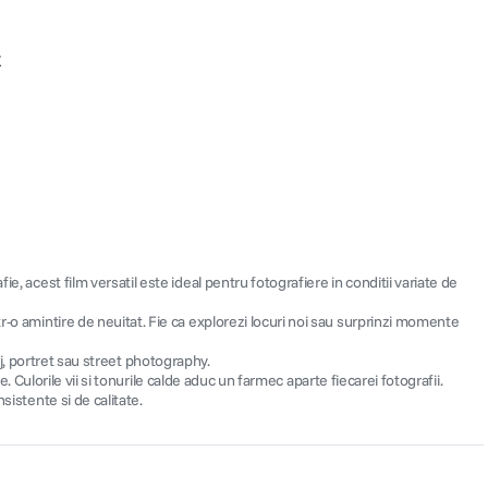
X
, acest film versatil este ideal pentru fotografiere in conditii variate de
r-o amintire de neuitat. Fie ca explorezi locuri noi sau surprinzi momente
saj, portret sau street photography.
e. Culorile vii si tonurile calde aduc un farmec aparte fiecarei fotografii.
sistente si de calitate.