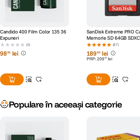
Candido 400 Film Color 135 36
SanDisk Extreme PRO C
Expuneri
Memorie SD 64GB SDXC
Class 10 U3 V30 + 2 Ani
(0)
(87)
RescuePRO Deluxe
98
lei
189
lei
00
99
PRP:
209
lei
90
Populare în aceeași categorie