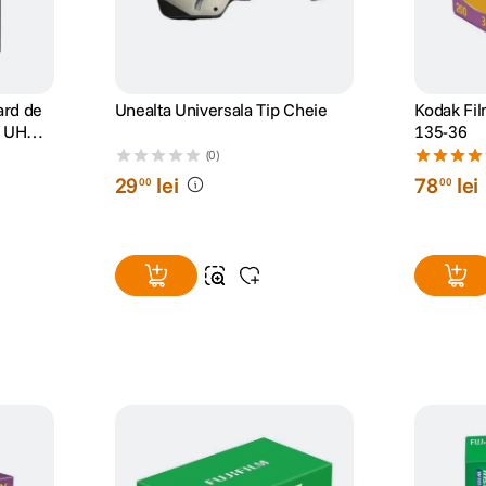
ard de
Unealta Universala Tip Cheie
Kodak Fi
 UHS-I
135-36
(0)
29
lei
78
lei
00
00