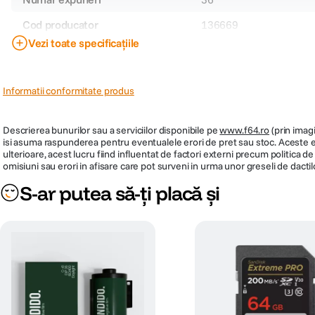
Cod producator
136669
Vezi toate specificațiile
PRP
98
Informatii conformitate produs
Descrierea bunurilor sau a serviciilor disponibile pe
www.f64.ro
(prin imagi
isi asuma raspunderea pentru eventualele erori de pret sau stoc. Aceste ero
ulterioare, acest lucru fiind influentat de factori externi precum politica 
omisiuni sau erori in afisare care pot surveni in urma unor greseli de dactil
S-ar putea să-ți placă și