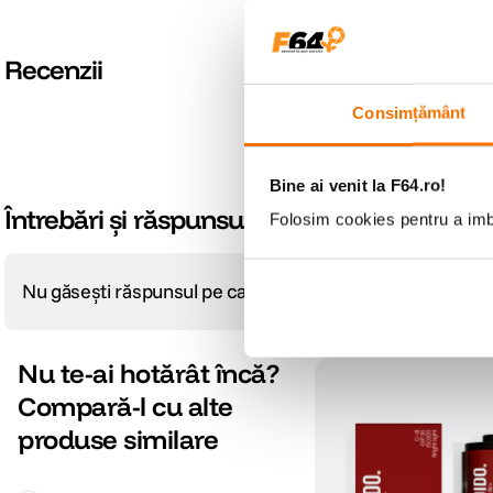
Recenzii
Consimțământ
Bine ai venit la F64.ro!
Întrebări și răspunsuri
Folosim cookies pentru a imbu
Nu găsești răspunsul pe care îl cauți?
Pune o întrebare
Nu te-ai hotărât încă?
Compară-l cu alte
produse similare