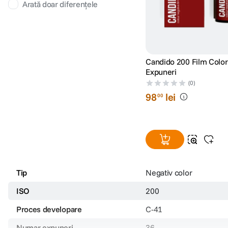
Arată doar diferențele
Candido 200 Film Color
Expuneri
(0)
98
lei
00
Tip
Negativ color
ISO
200
Proces developare
C-41
Numar expuneri
36