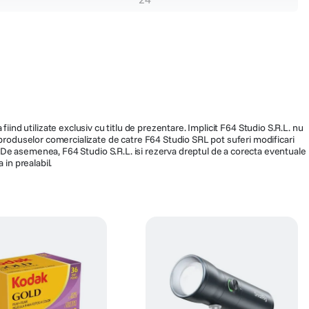
66
fiind utilizate exclusiv cu titlu de prezentare. Implicit F64 Studio S.R.L. nu
a produselor comercializate de catre F64 Studio SRL pot suferi modificari
ra. De asemenea, F64 Studio S.R.L. isi rezerva dreptul de a corecta eventuale
 in prealabil.