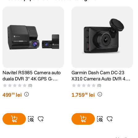
canon sx740 hs
5
.
lavaliera
6
.
sony fx
7
.
card memorie
8
.
dji mic mini
Navitel RS985 Camera auto
Garmin Dash Cam DC-23
9
.
duala DVR 3" 4K GPS G-
X310 Camera Auto DVR 4K
Senzor
cu Polarizator Clarity
(0)
(0)
dji osmo
10
.
Incorporat
499
lei
1
.
759
lei
99
90