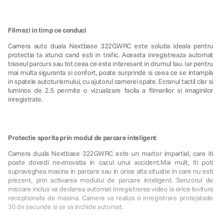
Filmezi in timp ce conduci
Camera auto duala Nextbase 322GWRC este solutia ideala pentru
protectia ta atunci cand esti in trafic. Aceasta inregistreaza automat
traseul parcurs sau tot ceea ce este interesant in drumul tau. Iar pentru
mai multa siguranta si confort, poate surprinde si ceea ce se intampla
in spatele autoturismului, cu ajutorul camerei spate. Ecranul tactil clar si
luminos de 2.5 permite o vizualizare facila a filmarilor si imaginilor
inregistrate.
Protectie sporita prin modul de parcare inteligent
Camera duala Nextbase 322GWRC este un martor impartial, care iti
poate dovedi nevinovatia in cazul unui accident.Mai mult, iti poti
supraveghea masina in parcare sau in orice alta situatie in care nu esti
prezent, prin activarea modului de parcare inteligent. Senzorul de
miscare inclus va declansa automat inregistrarea video la orice lovitura
receptionata de masina. Camera va realiza o inregistrare protejatade
30 de secunde si se va inchide automat.