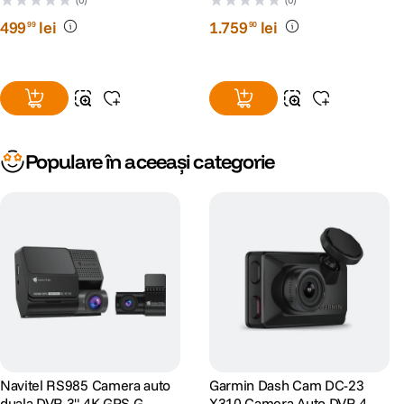
Incorporat
499
lei
1
.
759
lei
99
90
Populare în aceeași categorie
Navitel RS985 Camera auto
Garmin Dash Cam DC-23
duala DVR 3" 4K GPS G-
X310 Camera Auto DVR 4K