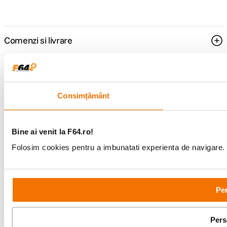
Comenzi si livrare
Suport
Consimțământ
Service si garantii
F64 Studio
Bine ai venit la F64.ro!
Folosim cookies pentru a imbunatati experienta de navigare. P
Urmareste-ne
Per
Metode de plata
Pers