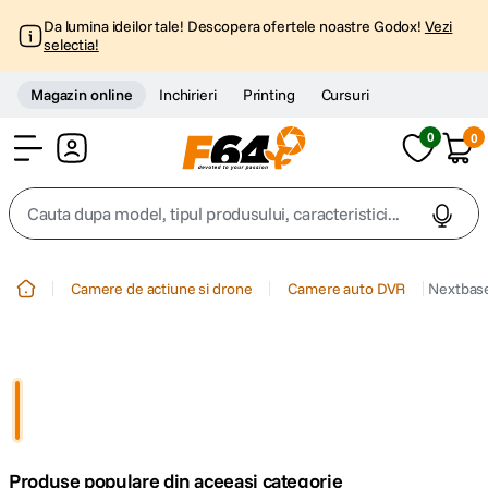
Da lumina ideilor tale! Descopera ofertele noastre Godox!
Vezi
selectia!
Magazin online
Inchirieri
Printing
Cursuri
0
0
Cont
Cauta dupa model, tipul produsului, caracteristici...
Top Cautari
Camere de actiune si drone
Camere auto DVR
Nextbase
canon g7x
1
.
trepied
2
.
trepied telefon
3
.
Produse populare din aceeasi categorie
peak design
4
.