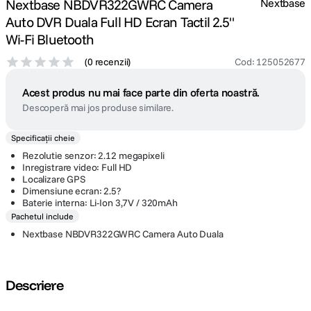
Nextbase NBDVR322GWRC Camera
Nextbase
Auto DVR Duala Full HD Ecran Tactil 2.5"
Wi-Fi Bluetooth
(
0 recenzii
)
Cod
:
125052677
Acest produs nu mai face parte din oferta noastră.
Descoperă mai jos produse similare.
Specificații cheie
Rezolutie senzor: 2.12 megapixeli
Inregistrare video: Full HD
Localizare GPS
Dimensiune ecran: 2.5?
Baterie interna: Li-Ion 3,7V / 320mAh
Pachetul include
Nextbase NBDVR322GWRC Camera Auto Duala
Descriere