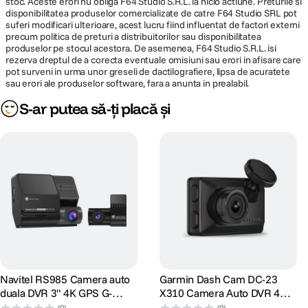
stoc. Aceste erori nu obliga F64 Studio S.R.L. la nicio actiune. Preturile si
disponibilitatea produselor comercializate de catre F64 Studio SRL pot
suferi modificari ulterioare, acest lucru fiind influentat de factori externi
Format inregistrare MP4
precum politica de preturi a distribuitorilor sau disponibilitatea
Baterie interna Baterie Li-Ion 3,7V / 320mAh (autonomie: circa 15
produselor pe stocul acestora. De asemenea, F64 Studio S.R.L. isi
minute)
rezerva dreptul de a corecta eventuale omisiuni sau erori in afisare care
pot surveni in urma unor greseli de dactilografiere, lipsa de acuratete
Dimensiuni 82 x 46 x 47 mm
sau erori ale produselor software, fara a anunta in prealabil.
Greutate 104 g
S-ar putea să-ți placă și
Rolul bateriei este de a asigura functionarea optima a functiei de oprire
automata Auto Power Off in cazul intreruperii bruste a alimentarii.
Bateria nu
poate fi utilizata pentru a inlocui alimentarea prin cablul de alimentare
furnizat.
CAMERA SPATE
Alimentare electrica Cablu 6.5m (inclus) pentru conectarea la
camera fata
Unghi vizualizare 140°
Rezolutie inregistrare 720P @ 30fps
Formatul imaginii 16:9
Navitel RS985 Camera auto
Garmin Dash Cam DC-23
Format inregistrare MP4
duala DVR 3" 4K GPS G-
X310 Camera Auto DVR 4K
Senzor
cu Polarizator Clarity
(0)
(0)