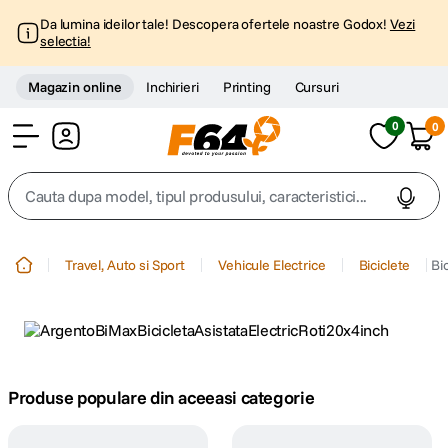
Da lumina ideilor tale! Descopera ofertele noastre Godox!
Vezi
selectia!
Magazin online
Inchirieri
Printing
Cursuri
0
0
Cont
Cauta dupa model, tipul produsului, caracteristici...
Top Cautari
Travel, Auto si Sport
Vehicule Electrice
Biciclete
Bi
canon g7x
1
.
trepied
2
.
trepied telefon
Produse populare din aceeasi categorie
3
.
peak design
4
.