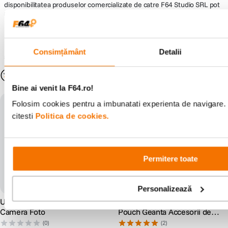
disponibilitatea produselor comercializate de catre F64 Studio SRL pot
suferi modificari ulterioare, acest lucru fiind influentat de factori externi
precum politica de preturi a distribuitorilor sau disponibilitatea
produselor pe stocul acestora. De asemenea, F64 Studio S.R.L. isi
rezerva dreptul de a corecta eventuale omisiuni sau erori in afisare care
pot surveni in urma unor greseli de dactilografiere, lipsa de acuratete
Consimțământ
Detalii
sau erori ale produselor software, fara a anunta in prealabil.
S-ar putea să-ți placă și
Bine ai venit la F64.ro!
Folosim cookies pentru a imbunatati experienta de navigare. 
citesti
Politica de cookies.
Permitere toate
Personalizează
Unealta Universala Tip
Peak Design Travel Wash
Camera Foto
Pouch Geanta Accesorii de
Calatorie Negru
(0)
(2)