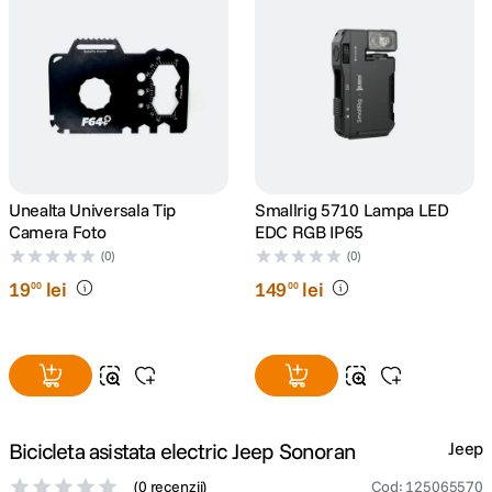
canon sx740 hs
5
.
lavaliera
6
.
card memorie
7
.
dji mic mini
8
.
Unealta Universala Tip
Smallrig 5710 Lampa LED
Camera Foto
EDC RGB IP65
dji osmo
(0)
(0)
9
.
19
lei
149
lei
00
00
insta 360
10
.
Bicicleta asistata electric Jeep Sonoran
Jeep
(
0 recenzii
)
Cod
:
125065570