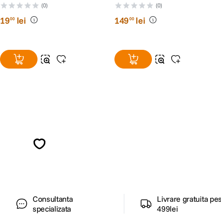
(0)
(0)
19
lei
149
lei
00
00
Alatura-te comunitatii creatorilor
Descopera inspiratie, recomandari utile,
ghiduri foto-video si oferte pregatite special
pentru tine.
Consultanta
Livrare gratuita pe
specializata
499lei