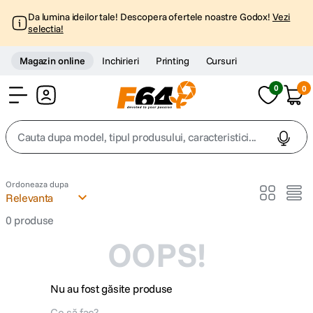
Da lumina ideilor tale! Descopera ofertele noastre Godox!
Vezi
selectia!
Magazin online
Inchirieri
Printing
Cursuri
0
0
Cont
Cauta dupa model, tipul produsului, caracteristici...
Top Cautari
Ordoneaza dupa
Relevanta
canon g7x
1
.
0
produse
OOPS!
trepied
2
.
trepied telefon
3
.
Nu au fost găsite produse
peak design
4
.
Ce să fac?