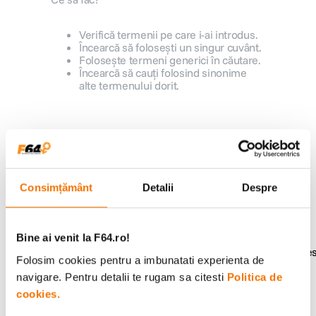
canon sx740 hs
5
.
Verifică termenii pe care i-ai introdus.
Încearcă să folosești un singur cuvânt.
Folosește termeni generici în căutare.
lavaliera
6
.
Încearcă să cauți folosind sinonime
alte termenului dorit.
sony fx
7
.
card memorie
8
.
Alatura-te comunitatii creatorilor
Descopera inspiratie, recomandari utile,
dji mic mini
9
.
ghiduri foto-video si oferte pregatite special
pentru tine.
Consimțământ
Detalii
Despre
dji osmo
10
.
Bine ai venit la F64.ro!
Consultanta
Livrare gratuita pe
Folosim cookies pentru a imbunatati experienta de
specializata
499lei
navigare. Pentru detalii te rugam sa citesti
Politica de
cookies.