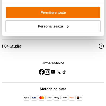
Comenzi si livrare
Permitere toate
Suport
Personalizează
Service si garantii
F64 Studio
Urmareste-ne
Metode de plata