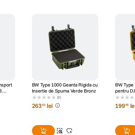
nsport
BW Type 1000 Geanta Rigida cu
BW Type 
3
Insertie de Spuma Verde Bronz
pentru D
u
Creator 
(0)
263
lei
199
le
00
99