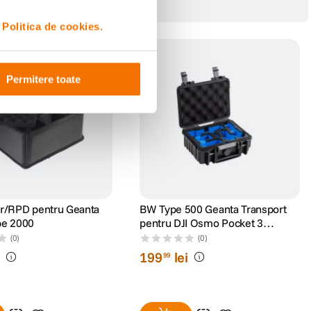
i
Politica de cookies.
Permitere toate
r/RPD pentru Geanta
BW Type 500 Geanta Transport
pe 2000
pentru DJI Osmo Pocket 3
Creator Combo Negru
(0)
(0)
i
199
lei
99