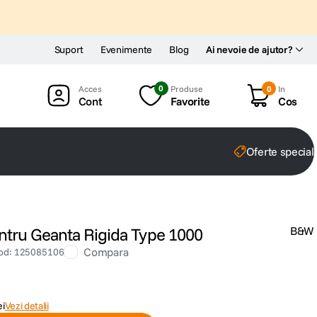
Suport
Evenimente
Blog
Ai nevoie de ajutor?
0
Produse
0
In
Cont
Favorite
Cos
Oferte special
tru Geanta Rigida Type 1000
B&W
Compara
od
:
125085106
ei
Vezi detalii