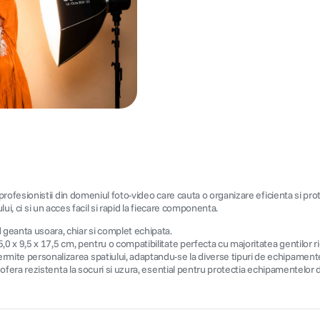
ofesionistii din domeniul foto-video care cauta o organizare eficienta si pr
ui, ci si un acces facil si rapid la fiecare componenta.
d geanta usoara, chiar si complet echipata.
25,0 x 9,5 x 17,5 cm, pentru o compatibilitate perfecta cu majoritatea gentilor ri
ermite personalizarea spatiului, adaptandu-se la diverse tipuri de echipament
e ofera rezistenta la socuri si uzura, esential pentru protectia echipamentelor d