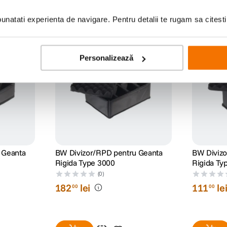
natati experienta de navigare. Pentru detalii te rugam sa citest
Personalizează
 Geanta
BW Divizor/RPD pentru Geanta
BW Divizo
Rigida Type 3000
Rigida Ty
(0)
182
lei
111
le
00
00