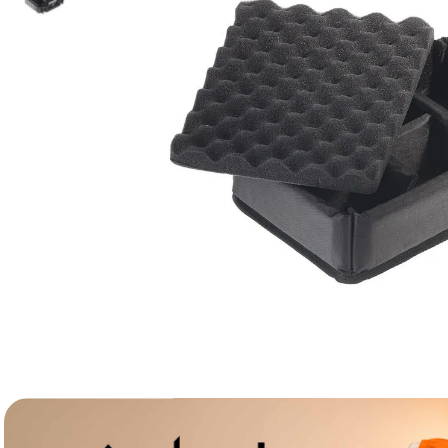
lavaliera
6
.
card memorie
7
.
ulanzi
8
.
insta 360
9
.
godox
10
.