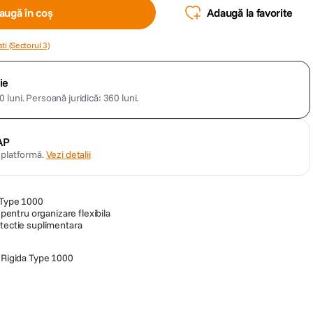
augă în coș
Adaugă la favorite
ti (Sectorul 3)
ie
 luni.
Persoană juridică: 360 luni.
AP
n platformă.
Vezi detalii
 Type 1000
i pentru organizare flexibila
otectie suplimentara
Rigida Type 1000