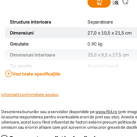
Structura interioara
Separatoare
Dimensiuni
27,0 x 10,5 x 21,5 cm
Greutate
0.90 kg
Dimensiuni interioare
25,0 x 9,5 x 17,5 cm
Tip geanta
Accesorii genti
Vezi toate specificațiile
Cod producator
112322
Informatii conformitate produs
Descrierea bunurilor sau a serviciilor disponibile pe
www.f64.ro
(prin imagi
isi asuma raspunderea pentru eventualele erori de pret sau stoc. Aceste ero
ulterioare, acest lucru fiind influentat de factori externi precum politica 
omisiuni sau erori in afisare care pot surveni in urma unor greseli de dactil