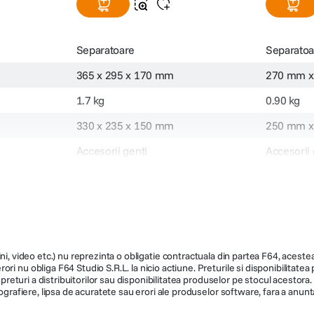
Separatoare
Separatoa
365 x 295 x 170 mm
270 mm x
1.7 kg
0.90 kg
330 x 235 x 150 mm
250 mm x
Accesorii genti
Accesorii 
112324
112323
ni, video etc.) nu reprezinta o obligatie contractuala din partea F64, acestea 
ri nu obliga F64 Studio S.R.L. la nicio actiune. Preturile si disponibilitate
de preturi a distribuitorilor sau disponibilitatea produselor pe stocul acesto
ografiere, lipsa de acuratete sau erori ale produselor software, fara a anunta