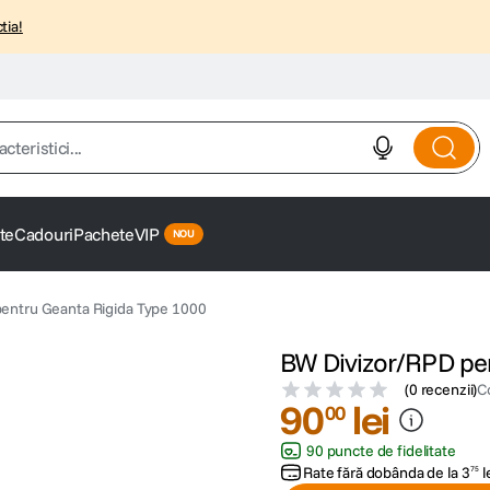
tia!
istici...
te
Cadouri
Pachete
VIP
entru Geanta Rigida Type 1000
BW Divizor/RPD pen
(
0 recenzii
)
C
90
lei
00
90 puncte de fidelitate
Rate fără dobânda de la
3
l
75