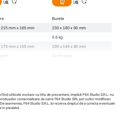
re
Burete
 215 mm x 165 mm
230 x 180 x 90 mm
0.6 kg
 175 mm x 155 mm
205 x 145 x 80 mm
genti
Genti rigide
127062
fiind utilizate exclusiv cu titlu de prezentare. Implicit F64 Studio S.R.L. nu
a produselor comercializate de catre F64 Studio SRL pot suferi modificari
ra. De asemenea, F64 Studio S.R.L. isi rezerva dreptul de a corecta eventuale
 in prealabil.