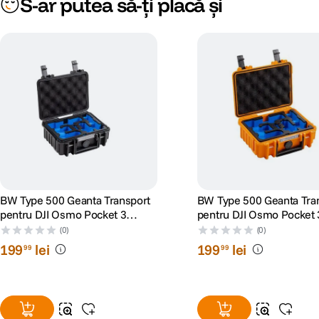
S-ar putea să-ți placă și
BW Type 500 Geanta Transport
BW Type 500 Geanta Tra
pentru DJI Osmo Pocket 3
pentru DJI Osmo Pocket 
Creator Combo Negru
Creator Combo Portocali
(0)
(0)
199
lei
199
lei
99
99