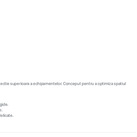
otectie superioara a echipamentelor. Conceput pentru a optimiza spatiul
gide.
e.
elicate.