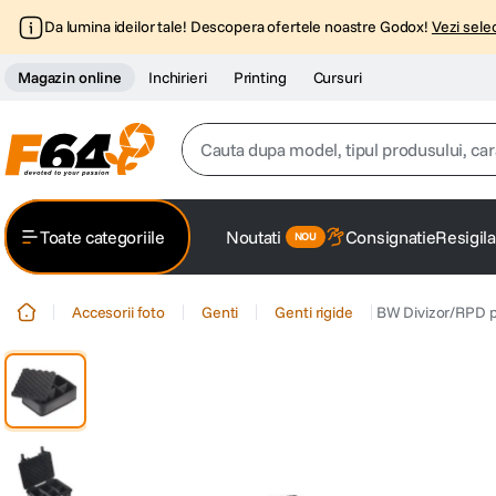
Da lumina ideilor tale! Descopera ofertele noastre Godox!
Vezi selec
Magazin online
Inchirieri
Printing
Cursuri
Cauta dupa model, tipul produsului, caracter
Top Cautari
Toate categoriile
Noutati
Consignatie
Resigila
canon g7x
1
.
Accesorii foto
Genti
Genti rigide
BW Divizor/RPD p
trepied
2
.
trepied telefon
3
.
peak design
4
.
canon sx740 hs
5
.