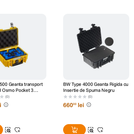
500 Geanta transport
BW Type 4000 Geanta Rigida cu
JI Osmo Pocket 3
Insertie de Spuma Negru
Combo Galben
(0)
(0)
i
660
lei
00