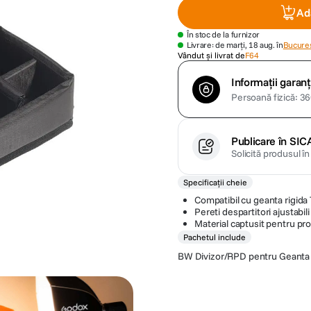
Ad
În stoc de la furnizor
Livrare: de marți, 18 aug. în
Bucures
Vândut și livrat de
F64
Informații garanț
Persoană fizică: 360
Publicare în SIC
Solicită produsul î
Specificații cheie
Compatibil cu geanta rigida
Pereti despartitori ajustabil
Material captusit pentru pr
Pachetul include
BW Divizor/RPD pentru Geanta 