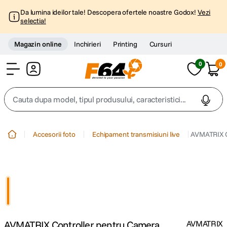
Da lumina ideilor tale! Descopera ofertele noastre Godox!
Vezi
selectia!
Magazin online
Inchirieri
Printing
Cursuri
0
0
Cont
Cauta dupa model, tipul produsului, caracteristici...
Top Cautari
Accesorii foto
Echipament transmisiuni live
AVMATRIX C
canon g7x
1
.
trepied
2
.
trepied telefon
3
.
AVMATRIX Controller pentru Camera
AVMATRIX
peak design
4
.