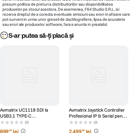
precum politica de preturi a distribuitorilor sau disponibilitatea
produselor pe stocul acestora. De asemenea, F64 Studio S.R.L. isi
rezerva dreptul de a corecta eventuale omisiuni sau erori in afisare care
pot surveni in urma unor greseli de dactilografiere, lipsa de acuratete
sau erori ale produselor software, fara a anunta in prealabil.
S-ar putea să-ți placă și
Avmatrix UC1118 SDI la
Avmatrix Joystick Controller
USB3.1 TYPE-C
Profesional IP & Serial pentru
Uncompressed Video
Camera PTZ
(0)
(0)
Capture
899
lei
2
.
499
lei
00
00