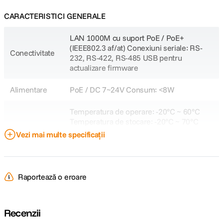
CARACTERISTICI GENERALE
LAN 1000M cu suport PoE / PoE+
(IEEE802.3 af/at) Conexiuni seriale: RS-
Conectivitate
232, RS-422, RS-485 USB pentru
actualizare firmware
Alimentare
PoE / DC 7~24V Consum: <8W
Temperatura de operare: -20°C ~ 60°C
Temperatura de stocare: -20°C ~ 70°C
Dimensiuni: 340 x 195 x 49.5 mm
Vezi mai multe specificații
Alte
(standard) / 340 x 195 x 110.2 mm (cu
caracteristici
joystick) Greutate neta: 1730 g Greutate
bruta: 2360 g Include adaptor de
alimentare 12V 2A si conector Tally
Raportează o eroare
DETALII PRODUCATOR
Recenzii