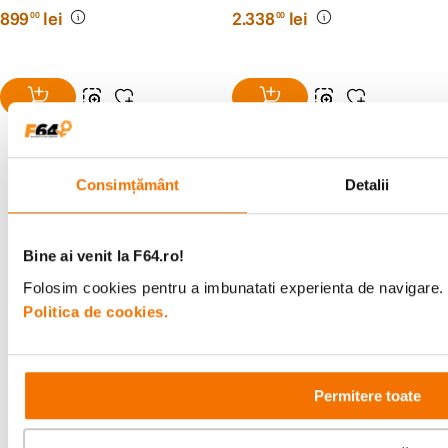
Capture
899
lei
2
.
338
lei
00
00
Consimțământ
Detalii
Alatura-te comunitatii creatorilor
Descopera inspiratie, recomandari utile,
Bine ai venit la F64.ro!
ghiduri foto-video si oferte pregatite special
pentru tine.
Folosim cookies pentru a imbunatati experienta de navigare. P
Politica de cookies.
Consultanta
Livrare gratuita pe
Permitere toate
specializata
499lei