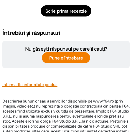
Cod producator
PKC4000-NDI
Scrie prima recenzie
Întrebări și răspunsuri
Nu găsești răspunsul pe care îl cauți?
Pune o întrebare
Informatii conformitate produs
Descrierea bunurilor sau a serviciilor disponibile pe
www.f64.ro
(prin
imagini, video etc.) nu reprezinta o obligatie contractuala din partea F64,
acestea fiind utilizate exclusiv cu titlu de prezentare. Implicit F64 Studio
S.R.L. nu isi asuma raspunderea pentru eventualele erori de pret sau
stoc. Aceste erori nu obliga F64 Studio S.R.L. la nicio actiune. Preturile si
disponibilitatea produselor comercializate de catre F64 Studio SRL pot
suferi modificari ulterioare, acest lucru fiind influentat de factori externi