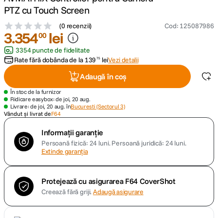
PTZ cu Touch Screen
canon sx740 hs
5
.
(
0 recenzii
)
Cod
:
125087986
3
.
354
lei
00
lavaliera
6
.
3354 puncte de fidelitate
Rate fără dobânda de la
139
lei
Vezi detalii
75
card memorie
7
.
Adaugă în coș
ulanzi
8
.
În stoc de la furnizor
Ridicare easybox: de joi, 20 aug.
Livrare: de joi, 20 aug. în
Bucuresti (Sectorul 3)
insta 360
Vândut și livrat de
F64
9
.
Informații garanție
godox
10
.
Persoană fizică: 24 luni.
Persoană juridică: 24 luni.
Extinde garanția
Protejează cu asigurarea F64 CoverShot
Creează fără griji.
Adaugă asigurare