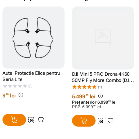
canon sx740 hs
5
.
lavaliera
6
.
card memorie
7
.
ulanzi
8
.
insta 360
Autel Protectie Elice pentru
9
.
DJI Mini 5 PRO Drona 4K60
Seria Lite
50MP Fly More Combo (DJI
RC2)
(0)
godox
(1)
10
.
9
lei
90
5
.
499
lei
90
Preț anterior:
6
.
099
lei
90
PRP:
6
.
099
lei
90