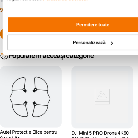
(0)
(0)
9
lei
29
lei
90
90
TELECOMANDA:
Permitere toate
Display integrat
Nu
Frecventa
Personalizează
2.4 GHz
operare
Populare în aceeași categorie
Distanta
maxima de
9 km
operare
telecomanda
GIMBAL:
Numar axe
3
ALIMENTARE SI INCARCARE:
Autel Protectie Elice pentru
DJI Mini 5 PRO Drona 4K60