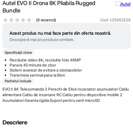
Autel EVO II Drona 8K Pliabila Rugged
Bundle
(
0 recenzii
)
Cod
:
125052229
Acest produs nu mai face parte din oferta noastră.
Descoperă mai jos produse similare.
Specificații cheie
Rezolutie video 8K, rezolutie foto 48MP
Pana la 40 minute de zbor
Sistem avansat de evitare a obstacolelor
Transmisie semnal pana la 9km
Pachetul include
EVO II 8K Telecomanda 3 Perechi de Elice Incarcator acumulatori Cablu
alimentare Cablu de incarcare RC Cablu pentru dispozitive mobile 2
Acumulatori Geanta rigida Suport pentru card microSD
Descriere