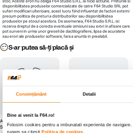
stoc. Aceste erori nu obliga F64 Studio S.R.L. la nicio actiune. Preturile si
Raza detectie
disponibilitatea produselor comercializate de catre F64 Studio SRL pot
0.5 - 40.0 m
obstacole
suferi modificari ulterioare, acest lucru fiind influentat de factori externi
precum politica de preturi a distribuitorilor sau disponibilitatea
produselor pe stocul acestora. De asemenea, F64 Studio S.R.L. isi
Unghi de
rezerva dreptul de a corecta eventuale omisiuni sau erori in afisare care
cuprindere
60° (orizontal), 80° (vertical)
pot surveni in urma unor greseli de dactilografiere, lipsa de acuratete
(spate)
sau erori ale produselor software, fara a anunta in prealabil.
S-ar putea să-ți placă și
Unghi de
cuprindere
60° (orizontal), 80° (vertical)
(frontal)
CARACTERISTICI GENERALE:
Capacitate
Consimțământ
Detalii
maxima card
microSD (max. 128GB)
memorie
GPS
Da
Bine ai venit la F64.ro!
Autel Protectie Elice pentru
Autel Robotics Care pentru
Folosim cookies pentru a imbunatati experienta de navigare. P
Seria Lite
EVO Lite+ 1 an
Dimensiuni
28.8 x 26.6 x 14.2 cm
rugam sa citesti
Politica de cookies.