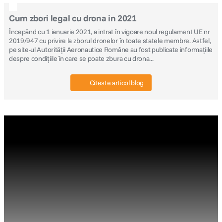
Cum zbori legal cu drona in 2021
Începând cu 1 ianuarie 2021, a intrat în vigoare noul regulament UE nr
2019/947 cu privire la zborul dronelor în toate statele membre. Astfel,
pe site-ul Autorității Aeronautice Române au fost publicate informațiile
despre condițiile în care se poate zbura cu drona...
Citeste articol blog