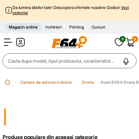
Da lumina ideilor tale! Descopera ofertele noastre Godox!
Vezi
selectia!
Magazin online
Inchirieri
Printing
Cursuri
0
0
Cont
Cauta dupa model, tipul produsului, caracteristici...
Top Cautari
Camere de actiune si drone
Drone
Autel EVO II Drona 8
canon g7x
1
.
trepied
2
.
trepied telefon
3
.
Produse populare din aceeasi categorie
peak design
4
.