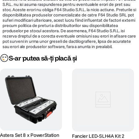
S.R.L. nu isi asuma raspunderea pentru eventualele erori de pret sau
stoc. Aceste erori nu obliga F64 Studio S.R.L. la nicio actiune. Preturile si
disponibilitatea produselor comercializate de catre F64 Studio SRL pot
suferi modificari ulterioare, acest lucru fiind influentat de factori externi
precum politica de preturi a distribuitorilor sau disponibilitatea
produselor pe stocul acestora. De asemenea, F64 Studio S.R.L. isi
rezerva dreptul de a corecta eventuale omisiuni sau erori in afisare care
pot surveni in urma unor greseli de dactilografiere, lipsa de acuratete
sau erori ale produselor software, fara a anunta in prealabil.
S-ar putea să-ți placă și
Astera Set 8 x PowerStation
Fancier LED-SLH4A Kit 2