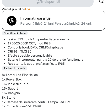
Indisponibil
Vândut și livrat de
F64
Informații garanție
Persoană fizică: 24 luni.
Persoană juridică: 24 luni.
Specificații cheie
Iesire: 393 Lux la 1m pentru fiecare lumina
1750-20.000K CCT; mod RGB
Control la bord, DMX, CRMX si aplicatie
CRI 96 | TLCI 96
Efecte speciale personalizabile
Baterie incorporata; pana la 20 de ore de functionare
Rezistenta la apa si praf, clasificata IP65
Pachetul include
8x Lampi Led FP2 Helios
1x PowerBox
16x inele cu surub
16x Suport
16x Babypin
8x Stand
1x Carcasa de incarcare pentru Lampa Led FP1
1x Cablu PowerCON TRUE1