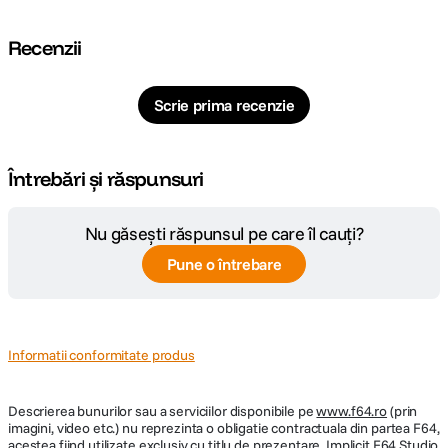
Recenzii
Scrie prima recenzie
Întrebări și răspunsuri
Nu găsești răspunsul pe care îl cauți?
Pune o întrebare
Informatii conformitate produs
Descrierea bunurilor sau a serviciilor disponibile pe
www.f64.ro
(prin
imagini, video etc.) nu reprezinta o obligatie contractuala din partea F64,
acestea fiind utilizate exclusiv cu titlu de prezentare. Implicit F64 Studio