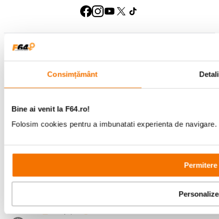
Metode de plata
Consimțământ
Detali
Comenzi si suport
+40 21 270 0050
Program de lucru
Bine ai venit la F64.ro!
09:00 - 21:00
Showroom
Folosim cookies pentru a imbunatati experienta de navigare. P
Bd-ul Unirii 64, Bucuresti
Permitere 
Personaliz
Copyright © F64 2001 - 2026