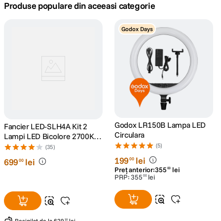
Produse populare din aceeasi categorie
canon sx740 hs
5
.
Godox Days
lavaliera
6
.
card memorie
7
.
dji mic mini
8
.
dji osmo
9
.
Godox LR150B Lampa LED
Fancier LED-SLH4A Kit 2
Circulara
Lampi LED Bicolore 2700K-
insta 360
10
.
5500K + 2 Softboxuri + 2
(5)
(35)
Stative
199
lei
00
699
lei
00
Preț anterior:
355
lei
00
PRP:
355
lei
00
Resigilat
de la
629
lei
10