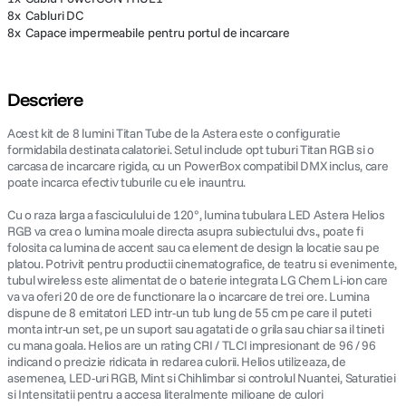
8x Cabluri DC
8x Capace impermeabile pentru portul de incarcare
Descriere
Acest kit de 8 lumini Titan Tube de la Astera este o configuratie
formidabila destinata calatoriei. Setul include opt tuburi Titan RGB si o
carcasa de incarcare rigida, cu un PowerBox compatibil DMX inclus, care
poate incarca efectiv tuburile cu ele inauntru.
Cu o raza larga a fasciculului de 120°, lumina tubulara LED Astera Helios
RGB va crea o lumina moale directa asupra subiectului dvs., poate fi
folosita ca lumina de accent sau ca element de design la locatie sau pe
platou. Potrivit pentru productii cinematografice, de teatru si evenimente,
tubul wireless este alimentat de o baterie integrata LG Chem Li-ion care
va va oferi 20 de ore de functionare la o incarcare de trei ore. Lumina
dispune de 8 emitatori LED intr-un tub lung de 55 cm pe care il puteti
monta intr-un set, pe un suport sau agatati de o grila sau chiar sa il tineti
cu mana goala. Helios are un rating CRI / TLCI impresionant de 96 / 96
indicand o precizie ridicata in redarea culorii. Helios utilizeaza, de
asemenea, LED-uri RGB, Mint si Chihlimbar si controlul Nuantei, Saturatiei
si Intensitatii pentru a accesa literalmente milioane de culori