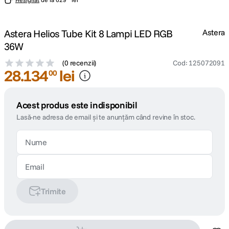
Astera Helios Tube Kit 8 Lampi LED RGB
Astera
36W
(
0 recenzii
)
Cod
:
125072091
28
.
134
lei
00
Acest produs este indisponibil
Lasă-ne adresa de email și te anunțăm când revine în stoc.
Trimite