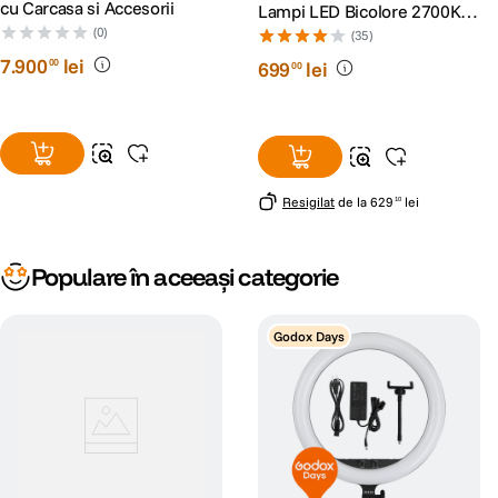
cu Carcasa si Accesorii
Lampi LED Bicolore 2700K-
5500K + 2 Softboxuri + 2
(0)
(35)
Stative
7
.
900
lei
00
699
lei
00
Resigilat
de la
629
lei
10
Populare în aceeași categorie
Godox Days