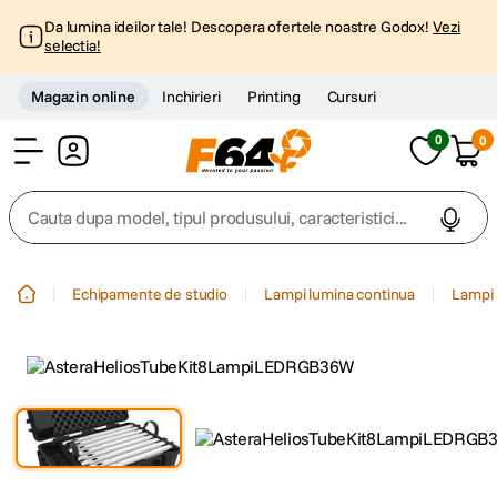
Da lumina ideilor tale! Descopera ofertele noastre Godox!
Vezi
selectia!
Magazin online
Inchirieri
Printing
Cursuri
0
0
Cont
Cauta dupa model, tipul produsului, caracteristici...
Top Cautari
Echipamente de studio
Lampi lumina continua
Lampi 
canon g7x
1
.
trepied
2
.
trepied telefon
3
.
peak design
4
.