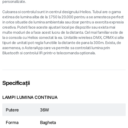
personalizate.
Culoarea si controlul sunt in centrul designului Helios. Tubul are o gama
extinsa de lumina alba de la 1750 la 20.000 pentru a se amesteca perfect
in orice situatie de lumina ambientala sau doar pentru a exercita expresia
creativa. Puteti face aceste ajustari local pe dispozitiv sau exista mai
multe moduri de a face acest lucru de la distanta. Cel mai familiar este de
la o consola cu Helios conectat la ea. Unitatile wireless DMX, CRMX si alte
tipuri de unitati pot regla functiile la distante de pana la 300m. Exista, de
asemenea, o AsteraApp care va permite sa controlati lumina prin
Bluetooth si controlul IR printr-o telecomanda optionala.
Specificații
LAMPI LUMINA CONTINUA
Putere
36W
Forma
Bagheta