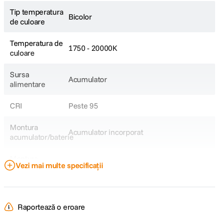
Tip temperatura
Bicolor
de culoare
Temperatura de
1750 - 20000K
culoare
Sursa
Acumulator
alimentare
CRI
Peste 95
Montura
Acumulator incorporat
acumulator/baterie
Montura
Proprietar
Vezi mai multe specificații
accesorii
Raportează o eroare