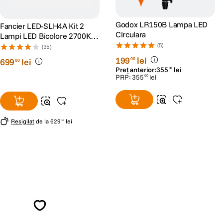
Godox LR150B Lampa LED
Fancier LED-SLH4A Kit 2
Circulara
Lampi LED Bicolore 2700K-
5500K + 2 Softboxuri + 2
(5)
(35)
Stative
199
lei
00
699
lei
00
Preț anterior:
355
lei
00
PRP:
355
lei
00
Resigilat
de la
629
lei
10
Alatura-te comunitatii creatorilor
Descopera inspiratie, recomandari utile,
ghiduri foto-video si oferte pregatite special
pentru tine.