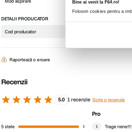
Mod aspirare
Uscata
Bine ai venit la F64.ro!
Folosim cookies pentru a imbu
DETALII PRODUCATOR
Cod producator
230278-01
Cea mai puternica tehnologie a ciclonului
Raportează o eroare
Aspiratoarele au 35 de cicloni cinetici, special conceputi pentru a dirija in m
de colectare. Eliminand problema infundarii cu praf a filtrului, puterea de 
Recenzii
utilizare!
5.0
1 recenzie
Scrie o recenzie
Pro
5 stele
Trage nene!!! 
1
1