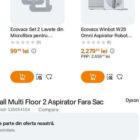
Ecovacs Set 2 Lavete din
Ecovacs Winbot W2S
Microfibra pentru
Omni Aspirator Robot
WINBOT W2/W2 OMNI
pentru Geamuri
(0)
(0)
99
lei
2
.
279
lei
99
90
PRP:
2
.
659
lei
99
ll Multi Floor 2 Aspirator Fara Sac
Dyson
Compara
Cod
:
125054104
 parte din oferta noastră.
similare.