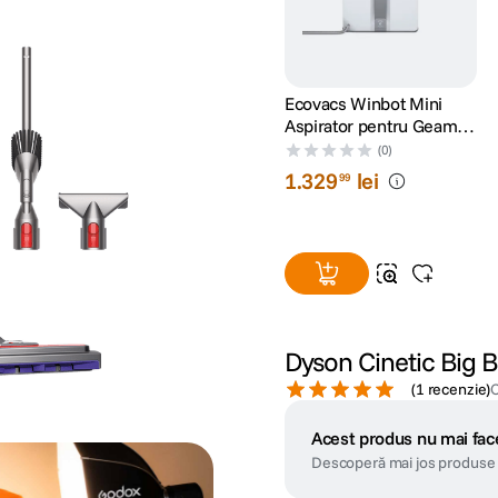
Ecovacs Winbot Mini
Aspirator pentru Geamuri
Gri
(0)
1
.
329
lei
99
Dyson Cinetic Big Ba
(
1 recenzie
)
Acest produs nu mai face
Descoperă mai jos produse 