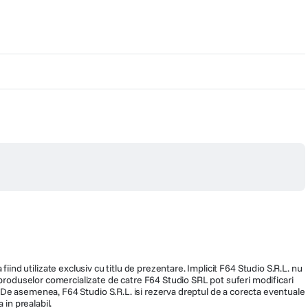
lizat
da a recipientului de colectare, cu aspiratorul Dyson Cinetic Big Ball Multi
ngura apasare de buton.
fiind utilizate exclusiv cu titlu de prezentare. Implicit F64 Studio S.R.L. nu
a produselor comercializate de catre F64 Studio SRL pot suferi modificari
ra. De asemenea, F64 Studio S.R.L. isi rezerva dreptul de a corecta eventuale
 in prealabil.