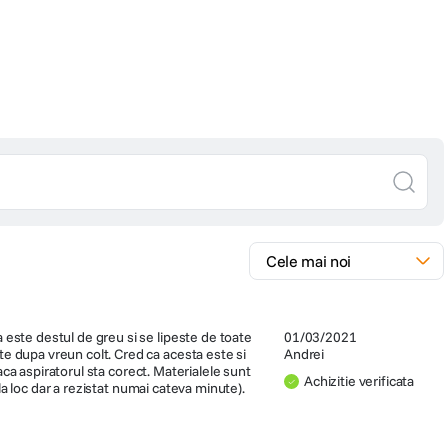
 este destul de greu si se lipeste de toate
01/03/2021
te dupa vreun colt. Cred ca acesta este si
Andrei
daca aspiratorul sta corect. Materialele sunt
Achizitie verificata
 la loc dar a rezistat numai cateva minute).