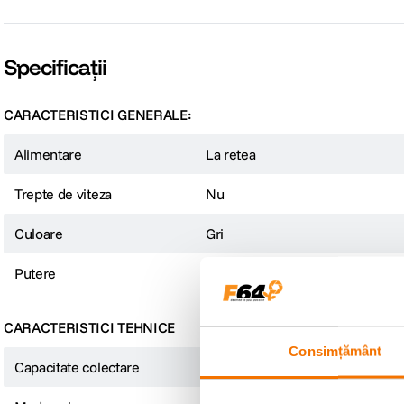
Specificații
CARACTERISTICI GENERALE:
Alimentare
La retea
Trepte de viteza
Nu
Culoare
Gri
Putere
700W
CARACTERISTICI TEHNICE
Consimțământ
Capacitate colectare
0.8l