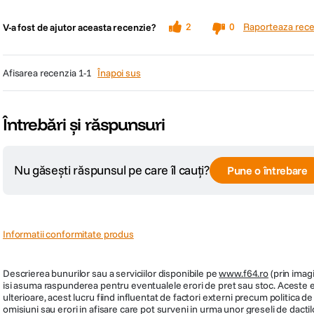
Pro
Contra
Pentru orice tip de pardoseala
Raporteaza rece
2
0
V-a fost de ajutor aceasta recenzie?
trage nene!!! :))
greutatea destul de mare
Cu peria pneumatica pentru orice tip de suprafata, aspiri cu putere murda
afisarea recenzia
1-1
Înapoi sus
parchet si podele.
Întrebări și răspunsuri
Nu găsești răspunsul pe care îl cauți?
Pune o întrebare
Informatii conformitate produs
Descrierea bunurilor sau a serviciilor disponibile pe
www.f64.ro
(prin imagi
isi asuma raspunderea pentru eventualele erori de pret sau stoc. Aceste ero
ulterioare, acest lucru fiind influentat de factori externi precum politica 
omisiuni sau erori in afisare care pot surveni in urma unor greseli de dactil