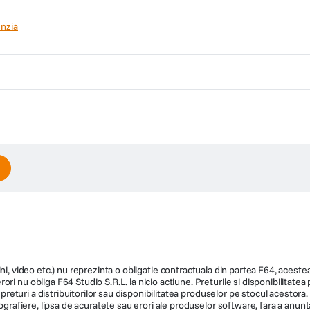
Fara saci sau mecanisme greu de uti
nzia
ria si praful de pe covoare, mochete,
Special conceput pentru o golire rapi
Floor 2 scapi de murdarie printr-o si
ni, video etc.) nu reprezinta o obligatie contractuala din partea F64, acestea 
ri nu obliga F64 Studio S.R.L. la nicio actiune. Preturile si disponibilitate
de preturi a distribuitorilor sau disponibilitatea produselor pe stocul acesto
ografiere, lipsa de acuratete sau erori ale produselor software, fara a anunta