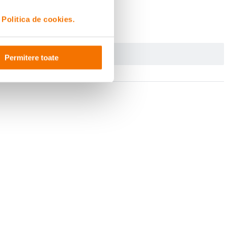
i
Politica de cookies.
Permitere toate
tate cu o forma rotunjita si cu un centru de greutate mai jos. Astfel, odata
ozitia normala si se echilibreaza foarte usor, prin contrabalansarea propriei