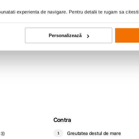
natati experienta de navigare. Pentru detalii te rugam sa citest
Personalizează
Desgin
od eficient praful direct in recipientul
Aspiratoarele Big Ball au fost proiec
aspirare ramane aceeasi, utilizare dupa
rasturnate, isi restabilesc imediat p
greutati.
Contra
:))
Greutatea destul de mare
1