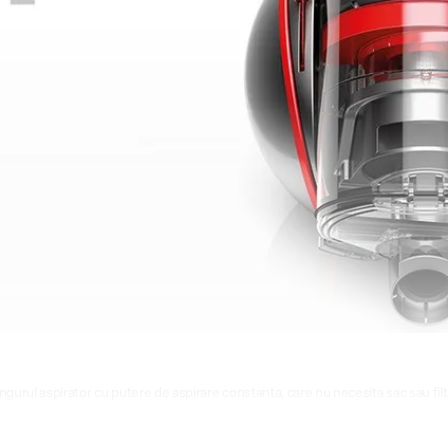
ngurul aspirator cu putere de aspirare constanta, care nu necesita sac sau fil
Usor de utilizat si igienic, fara filtre de inlocuit sau spalat.