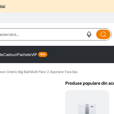
tia!
istici...
te
Cadouri
Pachete
VIP
son Cinetic Big Ball Multi Floor 2 Aspirator Fara Sac
Produse populare din ac