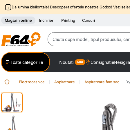
Da lumina ideilor tale! Descopera ofertele noastre Godox!
Vezi selec
Magazin online
Inchirieri
Printing
Cursuri
Cauta dupa model, tipul produsului, caracter
Top Cautari
Toate categoriile
Noutati
Consignatie
Resigila
canon g7x
1
.
Electrocasnice
Aspiratoare
Aspiratoare fara sac
Dy
trepied
2
.
trepied telefon
3
.
peak design
4
.
lavaliera
5
.