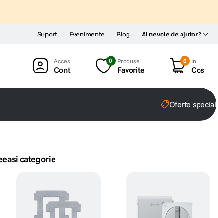
Suport
Evenimente
Blog
Ai nevoie de ajutor?
0
Produse
0
In
Cont
Favorite
Cos
Oferte special
eeasi categorie