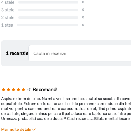
4 stele
0
3 stele
0
2 stele
0
1 stea
0
1 recenzie
Recomand!
5
Aspira extrem de bine. Nu mi-a venit sa cred ce a putut sa scoata din covor
suprafetele. Extrem de folositor acel inel de pe maner care reduce din for
motivul pentru care motanul este oarecum atras de el, fiind primul aspirator d
de calitate, singurul minus pe care il pot aduce este faptul ca una dintre per
Urmeaza probabil si cea de-a doua :P Ca si rezumat... Biluta merita fiecare b
Mai multe detalii