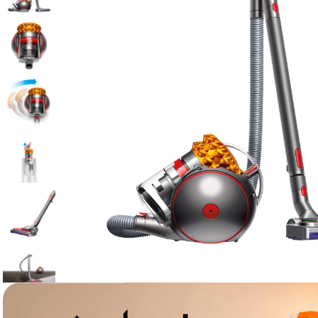
canon sx740 hs
6
.
card memorie
7
.
sony fx
8
.
dji mic mini
9
.
dji osmo pocket 4
10
.