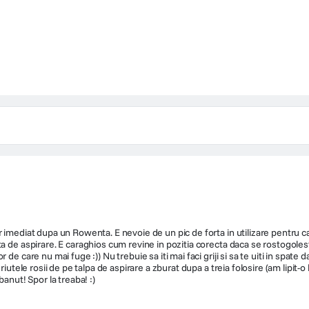
 imediat dupa un Rowenta. E nevoie de un pic de forta in utilizare pentru ca
ta de aspirare. E caraghios cum revine in pozitia corecta daca se rostogoles
e care nu mai fuge :)) Nu trebuie sa iti mai faci griji si sa te uiti in spate 
iutele rosii de pe talpa de aspirare a zburat dupa a treia folosire (am lipit-o
anut! Spor la treaba! :)